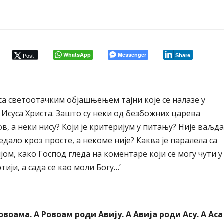
WhatsApp
Messenger
Post
Share
а светоотачким објашњењем тајни које се налазе у
Исуса Христа. Зашто су неки од безбожних царева
в, а неки нису? Који је критеријум у питању? Није ваљда
едало кроз просте, а некоме није? Каква је паралела са
м, како Господ гледа на коментаре који се могу чути у
артији, а сада се као моли Богу…’
воама. А Ровоам роди Авију. А Авија роди Асу. А Аса