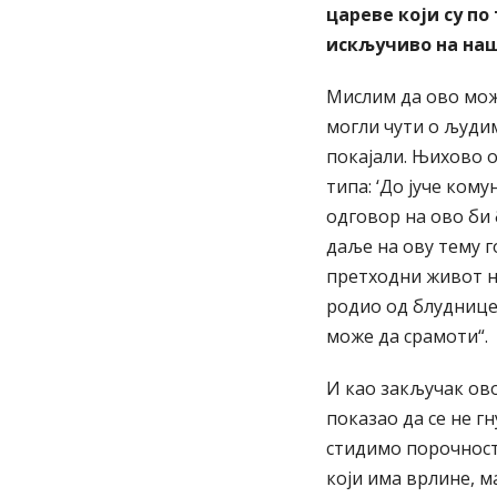
цареве који су по
искључиво на наш
Мислим да ово може
могли чути о људим
покајали. Њихово о
типа: ‘До јуче кому
одговор на ово би 
даље на ову тему г
претходни живот н
родио од блуднице
може да срамоти“.
И као закључак ово
показао да се не гн
стидимо порочност
који има врлине, м