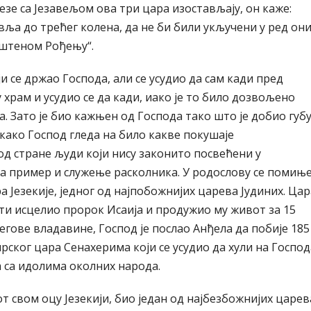
везе са Језавељом ова три цара изостављају, он каже:
вља до трећег колена, да не би били укључени у ред он
вештеном Рођењу“.
ји се држао Господа, али се усудио да сам кади пред
у храм и усудио се да кади, иако је то било дозвољено
 Зато је био кажњен од Господа тако што је добио губу
 како Господ гледа на било какве покушаје
д стране људи који нису законито посвећени у
на пример и служење расколника. У родослову се помињ
ра Језекије, једног од најпобожнијих царева Јудиних. Цар
ести исцелио пророк Исаија и продужио му живот за 15
егове владавине, Господ је послао Анђела да побије 185
рског цара Сенахерима који се усудио да хули на Господ
а са идолима околних народа.
от свом оцу Језекији, био један од најбезбожнијих царев