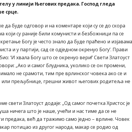
 телу у линији Његових предака. Господ гледа
е срце.
 да буде одговор и на коментаре који су се до скора
а који су раније били комунисти и безбожници па се
кретање Богу је често знало да буде праћено и изјавам
ниста и у партији, сад се одједном окренуо Богу’. Прави
био: ‘И хвала Богу што се окренуо вери!’ Свети Златоуст
овори: „Ако и самог блудника, уколико се он промени,
имало не срамоти, тим пре врлинског човека ако се и
 или прељубнице, грешни живот његових родитеља не
ме свети Златоуст додаје: „Од самог почетка Христос је
уша ничега што је наше, учећи и нас тиме да се не
и предака, већ да тражимо само једно – врлине. Човек
акар потицао из другог народа, макар се родио од