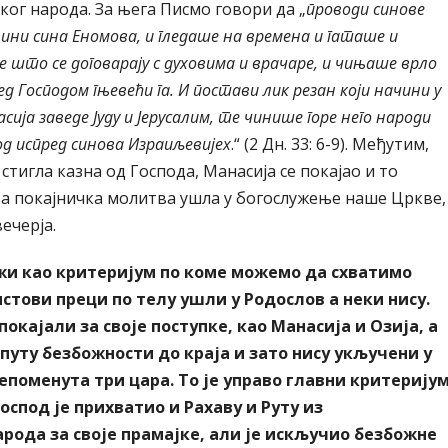
ког народа. За њега Писмо говори да „
проводи синове
олини сина Еномова, и гледаше на времена и гаташе и
е што се договарају с духовима и врачаре, и чињаше врло
ед Господом гњевећи га.
И постави лик резан који начини у
сија заведе Јуду и Јерусалим, те чинише горе него народи
од испред синова Израиљевијех
.“ (2 Дн. 33: 6-9). Међутим,
 стигла казна од Господа, Манасија се покајао и то
ва покајничка молитва ушла у богослужење наше Цркве,
ечерја.
ужи као критеријум по коме можемо да схватимо
стови преци по телу ушли у Родослов а неки нису.
 покајали за своје поступке, као Манасија и Озија, а
 путу безбожности до краја и зато нису укључени у
епоменута три цара. То је управо главни критеријум
спод је прихватио и Рахаву и Руту из
рода за своје прамајке, али је искључио безбожне