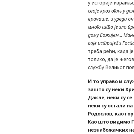
у историји израиљс
своје кроз огањ у д
врачаше, и уреди он
много што је зло пр
дому Божијем…
Мана
које истријеби Госп
треба рећи, када је
толико, да је њего
службу Великог пов
И то управо и сл
зашто су неки Хри
Дакле, неки су се
неки су остали на
Родослов, као гор
Као што видимо Го
незнабожачких на