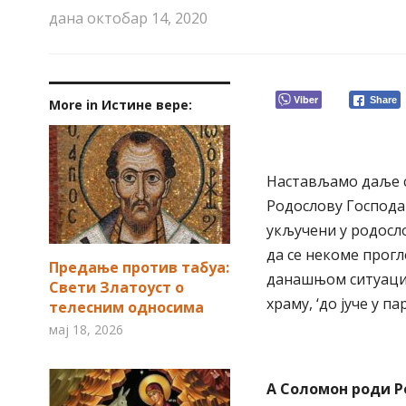
дана
октобар 14, 2020
Viber
Share
More in Истине вере:
Настављамо даље с
Родослову Господа 
укључени у родосло
да се некоме прогл
Предање против табуа:
данашњом ситуацијо
Свети Златоуст о
храму, ‘до јуче у п
телесним односима
мај 18, 2026
А Соломон роди Ро