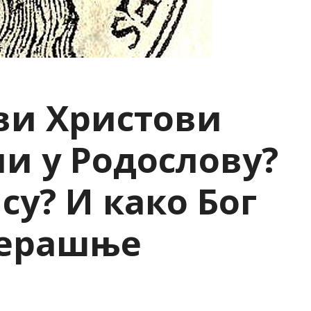
сви Христови
и у Родослову?
су? И како Бог
черашње