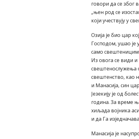
говори да се због 
„њен род се изоста
који учествују у с
Озија је био цар ко
Господом, ушао је 
само свештеницима.
Из овога се види и
свештенослужења о
свештенство, као 
и Манасија, син ца
Језекију је од бол
година. За време њ
хиљада војника аси
и да Га изједначав
Манасија је насупр