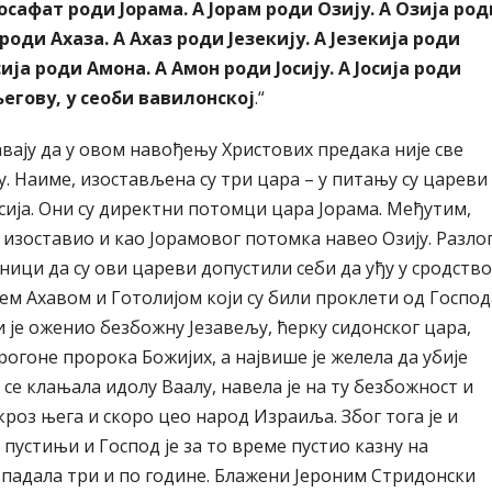
Јосафат роди Јорама. А Јорам роди Озију. А Озија род
роди Ахаза. А Ахаз роди Језекију. А Језекија роди
ија роди Амона. А Амон роди Јосију.
А Јосија роди
његову, у сеоби вавилонској
.“
вају да у овом навођењу Христових предака није све
. Наиме, изостављена су три цара – у питању су цареви
масија. Они су директни потомци цара Јорама. Међутим,
е изоставио и као Јорамовог потомка навео Озију. Разло
ници да су ови цареви допустили себи да уђу у сродство
м Ахавом и Готолијом који су били проклети од Господ
ји је оженио безбожну Језавељу, ћерку сидонског цара,
прогоне пророка Божијих, а највише је желела да убије
 се клањала идолу Ваалу, навела је на ту безбожност и
 кроз њега и скоро цео народ Израиља. Због тога је и
 пустињи и Господ је за то време пустио казну на
 падала три и по године. Блажени Јероним Стридонски