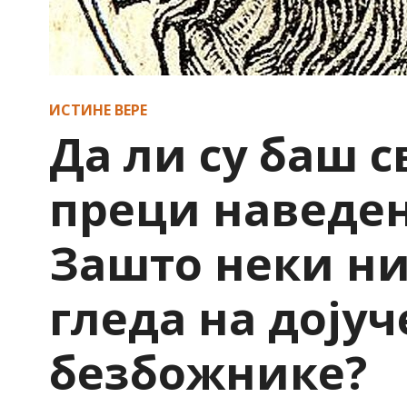
ИСТИНЕ ВЕРЕ
Да ли су баш 
преци наведен
Зашто неки ни
гледа на доју
безбожнике?