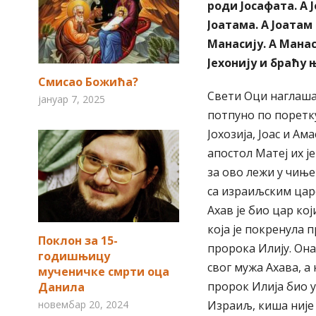
роди Јосафата. А 
Јоатама. А Јоатам 
Манасију. А Манас
Јехонију и браћу 
Смисао Божића?
Свети Оци наглаша
јануар 7, 2025
потпуно по поретку
Јохозија, Јоас и А
апостол Матеј их ј
за ово лежи у чиње
са израиљским царе
Ахав је био цар ко
која је покренула 
Поклон за 15-
пророка Илију. Она
годишњицу
свог мужа Ахава, а
мученичке смрти оца
пророк Илија био у
Данила
новембар 20, 2024
Израиљ, киша није