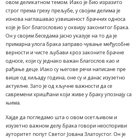
овом деликатном темом. Иако је био изразито
строг према греху прељубе, у својим делима је
изнова наглашавао узвишеност брачних односа
које је Бог благословио у оквиру законитог брака.
Он у својим беседама јасно указује на то да је
примарна улога брака заправо чување међусобне
верности и чисте љубави кроз законите брачне
односе, који су једнако важан благослов као и
рађање деце. Иако су његове речи написане пре
више од хиљаду година, оне су и данас изузетно
актуелне. Зато је од кључне важности да се
савремени хришћани који живе у браку упознају са
њима.
Хајде да погледамо шта о овом осетљивом и
изузетно важном делу брака говори неоспориви
ауторитет попут Светог Јована Златоустог. Он је