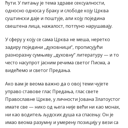
ћути. У питању је тема здраве сексуалности,
односно односа у браку и слободе коју Црква
суштински даје и поштује, али коју поједина
свештена лица, нажалост, потпуно нарушавају.
У сферу у коју се сама Црква не меша, неретко
задиру поједини „духовници“, прописујући
разноразну сумњиву „духовну“ литературу — и то
често насупрот јасним речима светог Писма, а
видећемо и светог Предања.
Ако вам је веома важно да о овој теми чујете
управо ставове глас Предања, глас свете
Православне Цркве, у личности Јована Златоустог
имате све — нико од њега није већи ни као монах,
ни као водитељ људских душа ка спасењу. Он је
имао веома разумну и умерену позицију у вези са