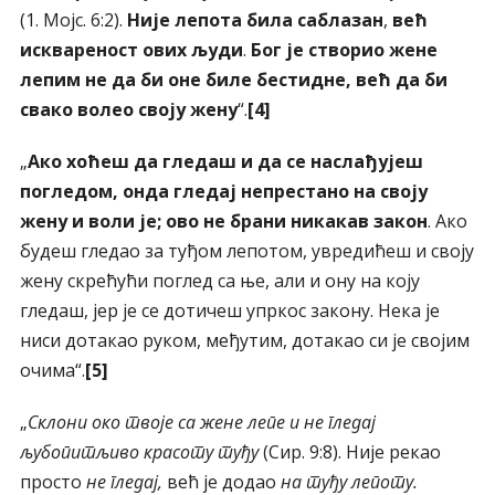
(1. Мојс. 6:2).
Није лепота била саблазан
,
већ
исквареност ових људи
.
Бог је створио жене
лепим не да би оне биле бестидне, већ да би
свако волео своју жену
“.
[4]
„
Ако хоћеш да гледаш и да се наслађујеш
погледом, онда гледај непрестано на своју
жену и воли је;
ово не брани никакав закон
. Ако
будеш гледао за туђом лепотом, увредићеш и своју
жену скрећући поглед са ње, али и ону на коју
гледаш, јер је се дотичеш упркос закону. Нека је
ниси дотакао руком, међутим, дотакао си је својим
очима“.
[5]
„
Склони око твоје са жене лепе и не гледај
љубопитљиво красоту туђу
(Сир. 9:8). Није рекао
просто
не гледај,
већ је додао
на туђу лепоту.