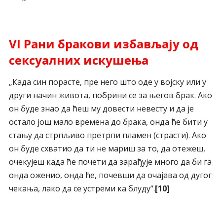
VI
Рани бракови избављају од
сексуалних искушења
„Када син порасте, пре него што оде у војску или у
други начин живота, побрини се за његов брак. Ако
он буде знао да ћеш му довести невесту и да је
остало још мало времена до брака, онда ће бити у
стању да стрпљиво претрпи пламен (страсти). Ако
он буде схватио да ти не мариш за то, да отежеш,
очекујеш када ће почети да зарађује много да би га
онда оженио, онда ће, почевши да очајава од дугог
чекања, лако да се устреми ка блуду“.
[10]