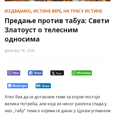
ИЗДВАЈАМО
,
ИСТИНЕ ВЕРЕ
,
НА ТРАГУ ИСТИНЕ
Предање против табуа: Свети
Златоуст о телесним
односима
дана
мај 18, 2026
Viber
WhatsApp
Post
Share
Messenger
Share
Хтео бих да се дотакнем теме за којом постоји
велика потреба, али која из неког разлога спада у
низ „табу“ тема о којима се данас у Цркви углавном