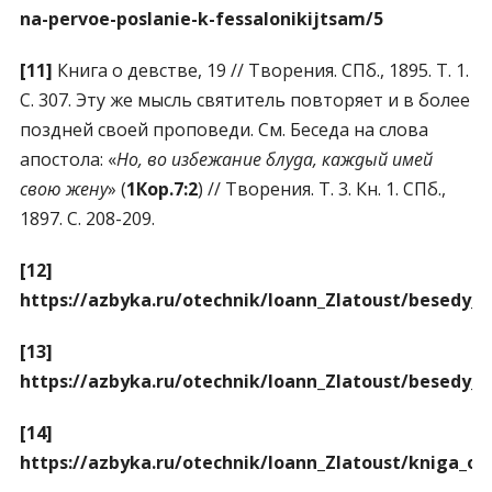
na-pervoe-poslanie-k-fessalonikijtsam/5
[11]
Книга о девстве, 19 // Творения. СПб., 1895. Т. 1.
С. 307. Эту же мысль святитель повторяет и в более
поздней своей проповеди. См. Беседа на слова
апостола: «
Но, во избежание блуда, каждый имей
свою жену
» (
1Кор.7:2
) // Творения. Т. 3. Кн. 1. СПб.,
1897. С. 208-209.
[12]
https://azbyka.ru/otechnik/Ioann_Zlatoust/besedy_
[13]
https://azbyka.ru/otechnik/Ioann_Zlatoust/besedy_
[14]
https://azbyka.ru/otechnik/Ioann_Zlatoust/kniga_o_