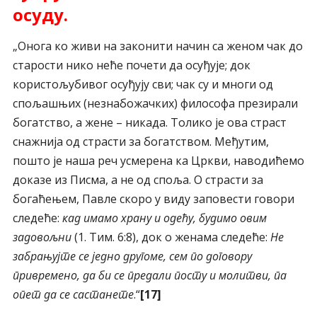
осуду.
„Онога ко живи на законити начин са женом чак до
старости нико неће почети да осуђује; док
користољубивог осуђују сви; чак су и многи од
спољашњих (незнабожачких) философа презирали
богатство, а жене – никада. Толико је ова страст
снажнија од страсти за богатством. Међутим,
пошто је наша реч усмерена ка Цркви, наводићемо
доказе из Писма, а не од споља. О страсти за
богаћењем, Павле скоро у виду заповести говори
следеће:
кад имамо храну и одећу, будимо овим
задовољни
(1. Тим. 6:8), док о женама следеће:
Не
забрањујте се једно другоме, сем по договору
привремено, да би се предали посту и молитви, па
опет да се састанете
.“
[17]