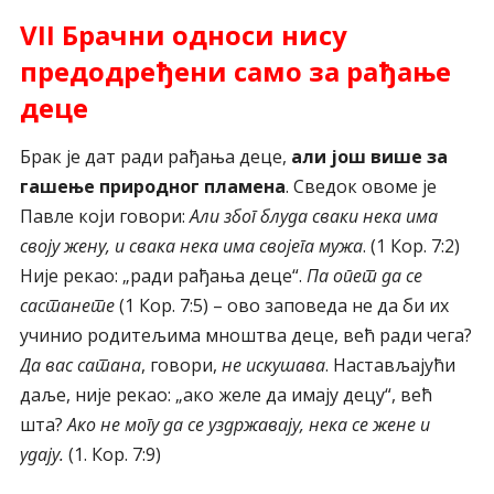
VII Брачни односи нису
предодређени само за рађање
деце
Брак је дат ради рађања деце,
али још више за
гашење природног пламена
. Сведок овоме је
Павле који говори:
Али због блуда сваки нека има
своју жену, и свака нека има својега мужа
. (1 Кор. 7:2)
Није рекао: „ради рађања деце“.
Па опет да се
састанете
(1 Кор. 7:5) – ово заповеда не да би их
учинио родитељима мноштва деце, већ ради чега?
Да вас сатана
, говори,
не искушава
. Настављајући
даље, није рекао: „ако желе да имају децу“, већ
шта?
Ако не могу да се уздржавају, нека се жене и
удају.
(1. Кор. 7:9)