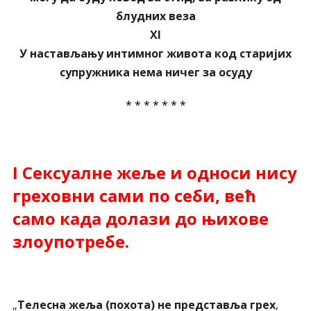
блудних веза
XI
У настављању интимног живота код старијих
супружника нема ничег за осуду
* * * * * * *
I Сексуалне жеље и односи нису
греховни сами по себи, већ
само када долази до њихове
злоупотребе.
„
Телесна жеља (похота) не представља грех
,