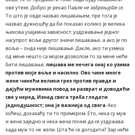
ове утехе. Добро је рекао Павле
не забрањујте се
.
То што је овде назвао лишавањем, пре тога је
назвао дужношћу да би показао колико је велика
њихова узајамна зависност: уздржавање једног
насупрот воље другог значи лишавање, а ако је по
вољи – онда није лишавање. Дакле, ако ти узмеш
од мене нешто са мојом дозволом то за мене неће
бити лишавање;
лишава ме нечега онај ко узима
против моје воље и насилно
.
Ово чине многе
жене чинећи велики грех против правде и
дајући мужевима повод за разврат и доводећи
све у неред. Изнад свега треба гледати
једнодушност; она је важнија од свега
. Ако
хоћеш, доказаћу ти то примером. Ето, нека су муж
и жена заједно и нека жена почне да се уздржава
када муж то не жели. Шта ће се догодити? Зар неће