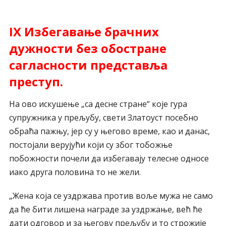
IX Избегавање брачних
дужности без обостране
сагласности представља
преступ.
На ово искушење „са десне стране“ које гура
супружника у прељубу, свети Златоуст посебно
обраћа пажњу, јер су у његово време, као и данас,
постојали верујући који су због тобожње
побожности почели да избегавају телесне односе
иако друга половина то не жели.
„Жена која се уздржава против воље мужа не само
да ће бити лишена награде за уздржање, већ ће
дати одговор и за његову прељубу и то строжије