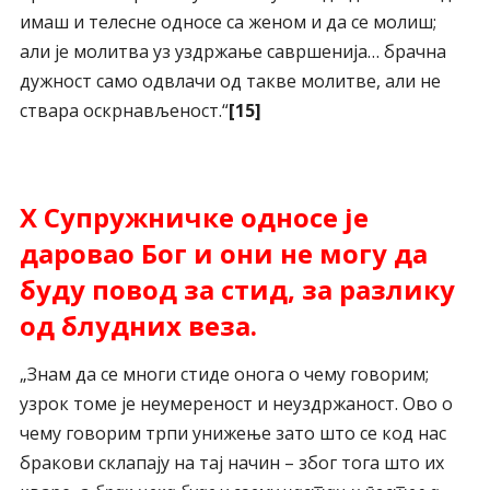
имаш и телесне односе са женом и да се молиш;
али је молитва уз уздржање савршенија… брачна
дужност само одвлачи од такве молитве, али не
ствара оскрнављеност.“
[15]
X Супружничке односе је
даровао Бог и они не могу да
буду повод за стид, за разлику
од блудних веза.
„Знам да се многи стиде онога о чему говорим;
узрок томе је неумереност и неуздржаност. Ово о
чему говорим трпи унижење зато што се код нас
бракови склапају на тај начин – због тога што их