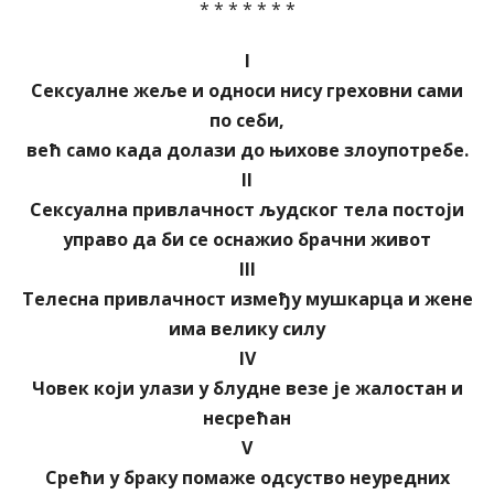
* * * * * * *
I
Сексуалне жеље и односи нису греховни сами
по себи,
већ само када долази до њихове злоупотребе.
II
Сексуална привлачност људског тела постоји
управо да би се оснажио брачни живот
III
Телесна привлачност између мушкарца и жене
има велику силу
IV
Човек који улази у блудне везе је жалостан и
несрећан
V
Срећи у браку помаже одсуство неуредних