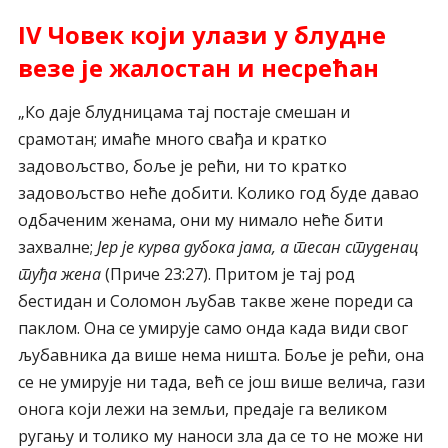
IV Човек који улази у блудне
везе је жалостан и несрећан
„Ко даје блудницама тај постаје смешан и
срамотан; имаће много свађа и кратко
задовољство, боље је рећи, ни то кратко
задовољство неће добити. Колико год буде давао
одбаченим женама, они му нимало неће бити
захвалне;
Јер је курва дубока јама, а тесан студенац
туђа жена
(Приче 23:27). Притом је тај род
бестидан и Соломон љубав такве жене пореди са
паклом. Она се умирује само онда када види свог
љубавника да више нема ништа. Боље је рећи, она
се не умирује ни тада, већ се још више велича, гази
онога који лежи на земљи, предаје га великом
ругању и толико му наноси зла да се то не може ни