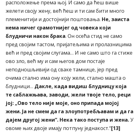
расположење према њој. И само да ћеш више
желети своју жену, већ ћеш и ти сам бити много
племенитији и достојнији поштовања.
Не, заиста
нема ничег срамотнијег од човека који
блудничи након брака
. Он осећа стид не само
пред својим тастом, пријатељима и пролазницима
већ и пред својим слугама… И не само што га стиже
ово зло, већ му и сам његов дом постаје
неподношљивији од сваке тамнице, јер пред
очима стално има ону коју жели, стално машта о
блудници…
Дакле, када видиш блудницу која
те саблажњава, заводи, жели твоје тело, реци
јој: „Ово тело није моје, оно припада мојој
жени. Ја не смем да га злоупотребљавам и да га
дајем другој жени“. Нека тако поступа и жена.
У
овоме њих двоје имају потпуну једнакост.“
[13]