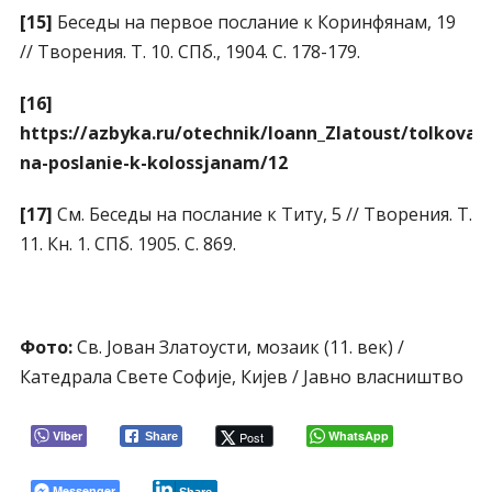
[15]
Беседы на первое послание к Коринфянам, 19
// Творения. Т. 10. СПб., 1904. С. 178-179.
[16]
https://azbyka.ru/otechnik/Ioann_Zlatoust/tolkovan
na-poslanie-k-kolossjanam/12
[17]
См. Беседы на послание к Титу, 5 // Творения. Т.
11. Кн. 1. СПб. 1905. С. 869.
Фото:
Св. Јован Златоусти, мозаик (11. век) /
Катедрала Свете Софије, Кијев / Јавно власништво
Viber
WhatsApp
Post
Share
Messenger