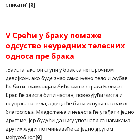
описати“.
[8]
V
Срећи у браку помаже
одсуство неуредних телесних
односа пре брака
„Заиста, ако он ступи у брак са непорочном
девојком, ако буде знао само њено тело и љубав
ће бити пламенија и биће више страха Божијег.
Брак ће заиста бити частан, повезујући чиста и
неупрљана тела, а деца ће бити испуњена сваког
благослова. Младожења и невеста ће угађати једно
другоме, јер будући да нису упознати са навикама
других људи, потчињаваће се једно другом
међусобно.“
[9]