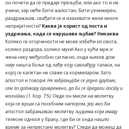
он почети да се предаје прељуби, или ако то и не
учини, зар неће бити жалостан, бити узнемирен,
раздражљив, свађати се и изазивати жени многе
непријатности?
Каква је корист од поста и
уздржања, када се нарушава љубав? Никаква
.
Колико се огорчености не може избећи из овога,
колико раздора, колико муке! Ако у кући муж и
жена нису међусобно сагласно, онда њихов дом
није ништа боље од лађе коју савлађују таласи, на
којој се капетан не слаже са кормиларом. Зато
апостол и говори:
Не забрањујте се једно другоме,
сем по договору привремено, да би се предали посту и
молитви
(1. Кор. 7:5). Овде он мисли на молитву
која се врши са посебним напором, јер ако би
апостол забрањивао молитву људима који имају
телесне односе у браку, где би се онда нашло
време за непрестану молитву? Следи да можеш да