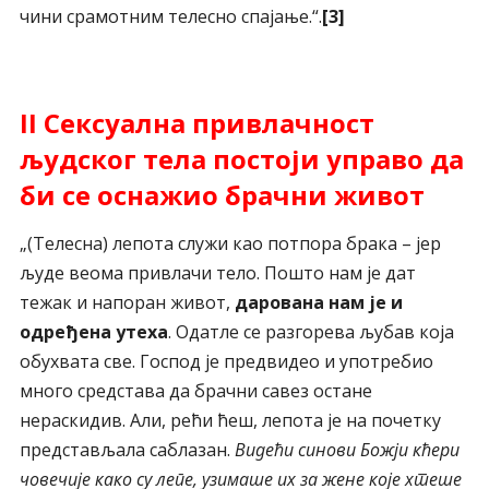
чини срамотним телесно спајање.“.
[3]
II Сексуална привлачност
људског тела постоји управо да
би се оснажио брачни живот
„(Телесна) лепота служи као потпора брака – јер
људе веома привлачи тело. Пошто нам је дат
тежак и напоран живот,
дарована нам је и
одређена утеха
. Одатле се разгорева љубав која
обухвата све. Господ је предвидео и употребио
много средстава да брачни савез остане
нераскидив. Али, рећи ћеш, лепота је на почетку
представљала саблазан.
Видећи синови Божји кћери
човечије како су лепе, узимаше их за жене које хтеше