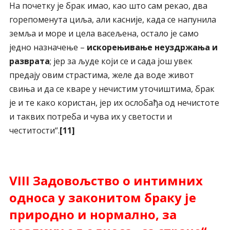
На почетку је брак имао, као што сам рекао, два
горепоменута циља, али касније, када се напунила
земља и море и цела васељена, остало је само
једно назначење –
искорењивање неуздржања и
разврата
; јер за људе који се и сада још увек
предају овим страстима, желе да воде живот
свиња и да се кваре у нечистим уточиштима, брак
је и те како користан, јер их ослобађа од нечистоте
и таквих потреба и чува их у светости и
честитости“.
[11]
VIII Задовољство о интимних
односа у законитом браку је
природно и нормално, за