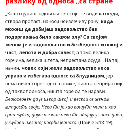
разлику од односа „са стране“
„Зашто јуриш задовољство које те води ка осуди,
ствара пропаст, наноси неизлечиву рану,
када
можеш да добијаш задовољство без
подвргавања било каквом злу
?
Са својом
женом је и задовољство и безбедност и покој и
част, лепота и добра савест
; а тамо велика
горчина, велика штета, непрестана осуда… На тај
начин
, човек који жели задовољство нека
управо и избегава односе са блудницом
, јер
нема ничег горег од те навике, ништа непријатније
од таквог односа, ништа горе од те нарави.
Благословен да је извор твој, и весели се женом
младости своје; Нека ти је као кошута мила и као
срна љупка; дојке њезине нека те опијају у свако доба,
у љубави њезиној посрћи једнако
. (Приче 5:18-19).