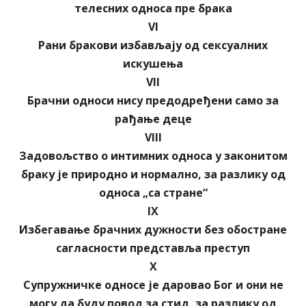
телесних односа пре брака
VI
Рани бракови избављају од сексуалних
искушења
VII
Брачни односи нису предодређени само за
рађање деце
VIII
Задовољство о интимних односа у законитом
браку је природно и нормално, за разлику од
односа „са стране“
IX
Избегавање брачних дужности без обостране
сагласности представља преступ
X
Супружничке односе је даровао Бог и они не
могу да буду повод за стид, за разлику од