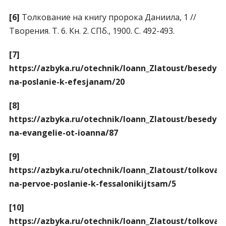
[6]
Толкование на книгу пророка Даниила, 1 //
Творения. Т. 6. Кн. 2. СПб., 1900. С. 492-493.
[7]
https://azbyka.ru/otechnik/Ioann_Zlatoust/besedy-
na-poslanie-k-efesjanam/20
[8]
https://azbyka.ru/otechnik/Ioann_Zlatoust/besedy-
na-evangelie-ot-ioanna/87
[9]
https://azbyka.ru/otechnik/Ioann_Zlatoust/tolkovan
na-pervoe-poslanie-k-fessalonikijtsam/5
[10]
https://azbyka.ru/otechnik/Ioann_Zlatoust/tolkovan