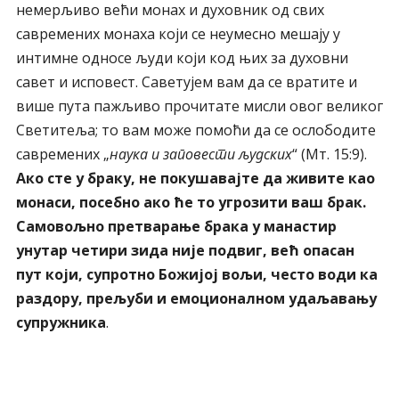
немерљиво већи монах и духовник од свих
савремених монаха који се неумесно мешају у
интимне односе људи који код њих за духовни
савет и исповест. Саветујем вам да се вратите и
више пута пажљиво прочитате мисли овог великог
Светитеља; то вам може помоћи да се ослободите
савремених „
наука и заповести људских
“ (Мт. 15:9).
Ако сте у браку, не покушавајте да живите као
монаси, посебно ако ће то угрозити ваш брак.
Самовољно претварање брака у манастир
унутар четири зида није подвиг, већ опасан
пут који, супротно Божијој вољи, често води ка
раздору, прељуби и емоционалном удаљавању
супружника
.