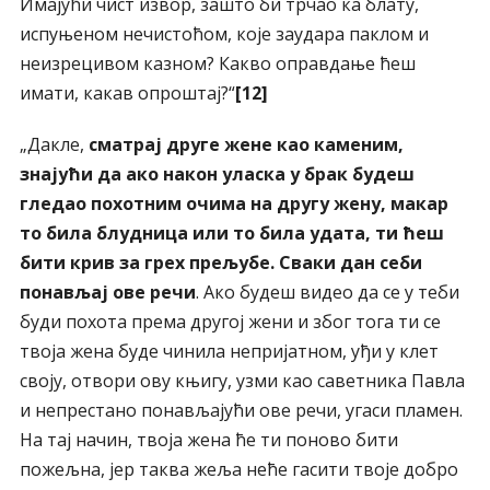
Имајући чист извор, зашто би трчао ка блату,
испуњеном нечистоћом, које заудара паклом и
неизрецивом казном? Какво оправдање ћеш
имати, какав опроштај?“
[12]
„Дакле,
сматрај друге жене као каменим,
знајући да ако након уласка у брак будеш
гледао похотним очима на другу жену, макар
то била блудница или то била удата, ти ћеш
бити крив за грех прељубе. Сваки дан себи
понављај ове речи
. Ако будеш видео да се у теби
буди похота према другој жени и због тога ти се
твоја жена буде чинила непријатном, уђи у клет
своју, отвори ову књигу, узми као саветника Павла
и непрестано понављајући ове речи, угаси пламен.
На тај начин, твоја жена ће ти поново бити
пожељна, јер таква жеља неће гасити твоје добро