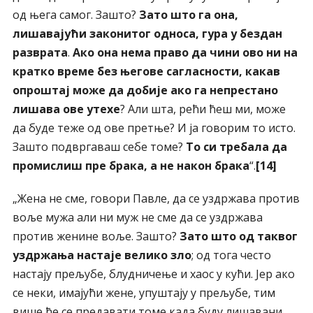
од њега самог. Зашто?
Зато што га она,
лишавајући законитог односа, гура у бездан
разврата
.
Ако она нема право да чини ово ни на
кратко време без његове сагласности, какав
опроштај може да добије ако га непрестано
лишава ове утехе
? Али шта, рећи ћеш ми, може
да буде теже од ове претње? И ја говорим то исто.
Зашто подвргаваш себе томе?
То си требала да
промислиш пре брака, а не након брака
“.
[14]
„Жена не сме, говори Павле, да се уздржава против
воље мужа али ни муж не сме да се уздржава
против женине воље. Зашто?
Зато што од таквог
уздржања настаје велико зло
; од тога често
настају прељубе, блудничење и хаос у кући. Јер ако
се неки, имајући жене, упуштају у прељубе, тим
више ће се предавати томе када буду лишавани