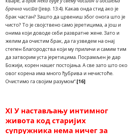
кваре, а
брак нека буде у свему частан и постеља
брачна чиста
(Јевр. 13:4). Какав онда стид ако је
брак частан? Зашто да црвениш због онога што је
чисто? То је својствено само јеретицима, а још и
онима који доводе себи развратне жене. Зато и
желим да очистим брак, да га узведем на онај
степен благородства који му приличи и самим тим
да затворим уста јеретицима. Посрамљен је дар
Божији, корен нашег постојања. А све зато што око
овог корена има много ђубрива и нечистоће.
Очистимо га својим разумом“.
[16]
XI У настављању интимног
живота код старијих
супружника нема ничег за