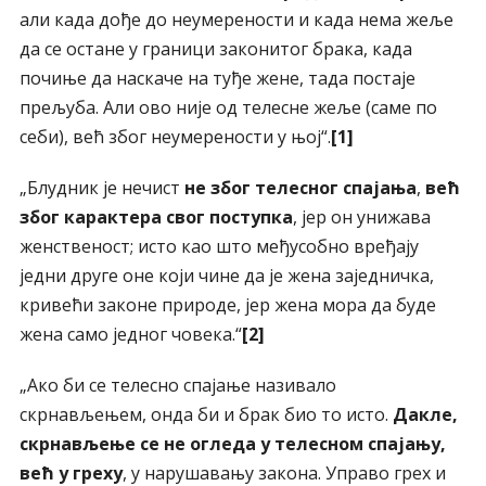
али када дође до неумерености и када нема жеље
да се остане у граници законитог брака, када
почиње да наскаче на туђе жене, тада постаје
прељуба. Али ово није од телесне жеље (саме по
себи), већ због неумерености у њој“.
[1]
„Блудник је нечист
не због телесног спајања
,
већ
због карактера свог поступка
, јер он унижава
женственост; исто као што међусобно вређају
једни друге оне који чине да је жена заједничка,
кривећи законе природе, јер жена мора да буде
жена само једног човека.“
[2]
„Ако би се телесно спајање називало
скрнављењем, онда би и брак био то исто.
Дакле,
скрнављење се не огледа у телесном спајању,
већ у греху
, у нарушавању закона. Управо грех и