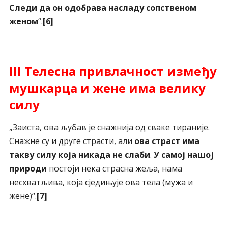
Следи да он одобрава насладу сопственом
женом
“.
[6]
III Телесна привлачност између
мушкарца и жене има велику
силу
„Заиста, ова љубав је снажнија од сваке тираније.
Снажне су и друге страсти, али
ова страст има
такву силу која никада не слаби
.
У самој нашој
природи
постоји нека страсна жеља, нама
несхватљива, која сједињује ова тела (мужа и
жене)“.
[7]