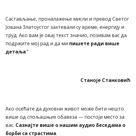
Састављање, проналажење мисли и превод Светог
Јована Златоустог захтевали су време, енергију и
труд. Ако вам је овај текст значио, позивам вас да
подржите мој рад и да ми
пишете ради више
детаља
.”
Станоје Станковић
Ако осећате да духовни живот може бити нешто
више од спољашњих обавеза — постоји место за
вас.
Сазнајте више о нашим аудио беседама о
борби са страстима
.