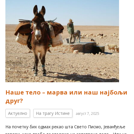
Наше тело – марва или наш најбољи
друг?
Актуелно
На трагу Истине
август 7, 2025
На почетку бих одмах рекао шта Свето Писмо, Јеванђеље