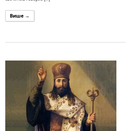
Више →