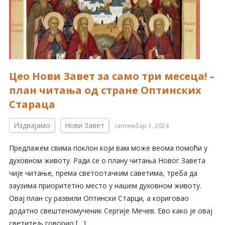
Цео Нови Завет за само три месеца! –
план читања од стране Оптинских
Стараца
Издвајамо
Нови Завет
септембар 1, 2024
Предлажем свима поклон који вам може веома помоћи у
духовном животу. Ради се о плану читања Новог Завета
чије читање, према светоотачким саветима, треба да
заузима приоритетно место у нашем духовном животу.
Овај план су развили Оптински Старци, а кориговао
додатно свештеномученик Сергије Мечев. Ево како је овај
светитељ говорио […]