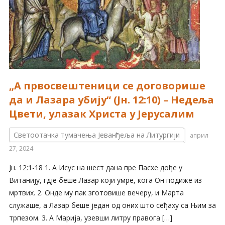
„А првосвештеници се договорише
да и Лазара убију“ (Јн. 12:10) – Недеља
Цвети, улазак Христа у Јерусалим
Светоотачка тумачења Јеванђеља на Литургији
април
27, 2024
Јн. 12:1-18 1. А Исус на шест дана пре Пасхе дође у
Витанију, гдје беше Лазар који умре, кога Он подиже из
мртвих. 2. Онде му пак зготовише вечеру, и Марта
служаше, а Лазар беше један од оних што сеђаху са Њим за
трпезом. 3. А Марија, узевши литру правога […]