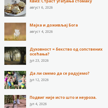
Квиз: Страст угађања стомаку
август 6, 2026
Мајка и доживљај Бога
август 4, 2026
Духовност = бекство од сопствених
осећања?
јул 23, 2026
Да ли смемо да се радујемо?
јул 12, 2026
Подвиг није исто што и неуроза.
јул 4, 2026