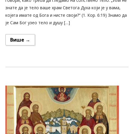
говори, како треба да гледамо на сопствено тело. „Или не
знате да је тело ваше храм Светога Духа који је у вама,
којега имате од Бога и нисте своји?“ (1. Кор. 6:19) Знамо да
је Сам Бог узео тело и душу […]
Више →