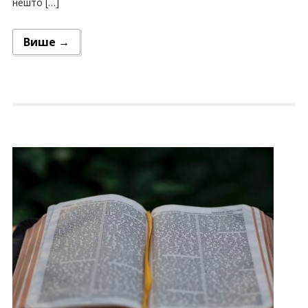
нешто […]
Више →