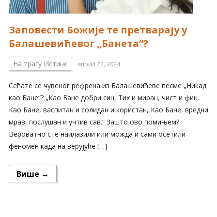
Заповести Божије те претварају у
Балашевићевог „Банета“?
На трагу Истине
април 22, 2024
Сећате се чувеног рефрена из Балашевићеве песме „Никад
као Бане“? „Као Бане добри син, Тих и миран, чист и фин.
Као Бане, васпитан и солидан и користан, Као Бане, вредни
мрав, послушан и учтив сав.“ Зашто ово помињем?
Вероватно сте наилазили или можда и сами осетили
феномен када на верујуће […]
Више →