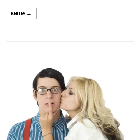
Више →