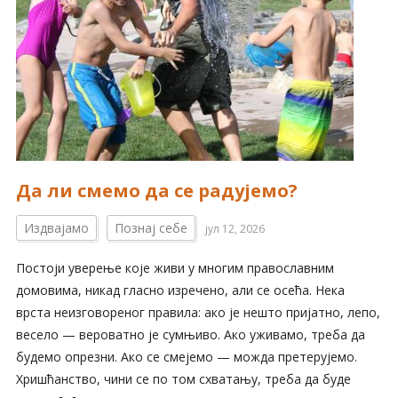
Да ли смемо да се радујемо?
Издвајамо
Познај себе
јул 12, 2026
Постоји уверење које живи у многим православним
домовима, никад гласно изречено, али се осећа. Нека
врста неизговореног правила: ако је нешто пријатно, лепо,
весело — вероватно је сумњиво. Ако уживамо, треба да
будемо опрезни. Ако се смејемо — можда претерујемо.
Хришћанство, чини се по том схватању, треба да буде