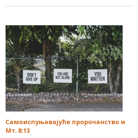
Самоиспуњавајуће пророчанство и
Мт. 8:13