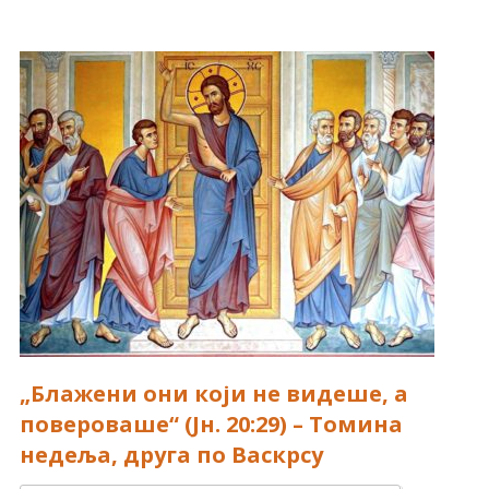
„Блажени они који не видеше, а
повероваше“ (Јн. 20:29) – Томина
недеља, друга по Васкрсу