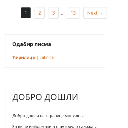
1
2
3
…
13
Next →
Одабир писма
Ћирилица
|
Latinica
ДОБРО ДОШЛИ
Добро дошли на странице мог блога.
За више информација о аутору, о садржају