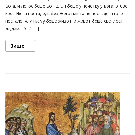
Бога, и Логос беше Бог. 2. Он беше у почетку у Бога. 3. Све
кроз Њега постаде, и без Њега ништа не постаде што је
постало. 4. У Њему беше живот, и живот беше светлост
људима. 5. И […]
Више →