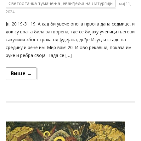
Светоотачка тумачења Јеванђеља на Литургији
мај 11,
2024
Јн. 20:19-31 19. А кад би увече онога првога дана седмице, и
док су врата била затворена, где се бијаху ученици његови
сакупили због страха од Јудејаца, дође Исус, и стаде на
средину и рече им: Мир вам! 20. И ово рекавши, показа им
руке и ребра своја. Тада се […]
Више →