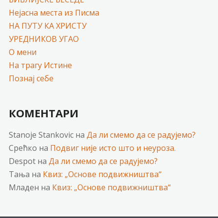
Нејасна места из Писма
НА ПУТУ КА ХРИСТУ
УРЕДНИКОВ УГАО
О мени
На трагу Истине
Познај себе
КОМЕНТАРИ
Stanoje Stankovic
на
Да ли смемо да се радујемо?
Срећко
на
Подвиг није исто што и неуроза.
Despot
на
Да ли смемо да се радујемо?
Тања
на
Квиз: „Основе подвижништва“
Младен
на
Квиз: „Основе подвижништва“