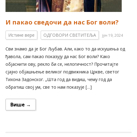
И пакао сведочи да нас Бог воли?
Истине вере
ОДГОВОРИ СВЕТИТЕЉА
јун 19, 2024
Сви знамо да је Бог Љубав. Али, како то да искушења од
ђавола, сам пакао показују да нас Бог воли? Како
објаснити ову, рекло би се, нелогичност? Прочитајте
сјајно објашњење великог подвижника Цркве, светог
Тихона Задонског. „Шта год да видиш, чему год да
обратиш свој ум, све то нам показује […]
Више →