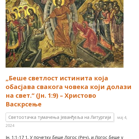
„Беше светлост истинита која
обасјава свакога човека који долази
на свет.“ (Јн. 1:9) – Христово
Васкрсење
Светоотачка тумачења Јеванђеља на Литургији
мај 4,
2024
Јн. 1:1-17 1. У почетку беше Логос (Реч), и Логос беше у