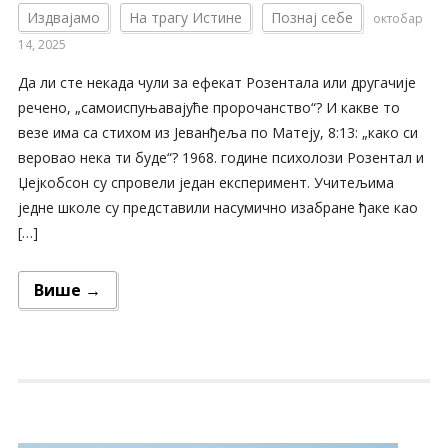
Издвајамо
На трагу Истине
Познај себе
октобар
14, 2025
Да ли сте некада чули за ефекат Розентала или другачије
речено, „самоиспуњавајуће пророчанство“? И какве то
везе има са стихом из Јеванђеља по Матеју, 8:13: „како си
веровао нека ти буде“? 1968. године психолози Розентал и
Џејкобсон су спровели један експеримент. Учитељима
једне школе су представили насумично изабране ђаке као
[…]
Више →