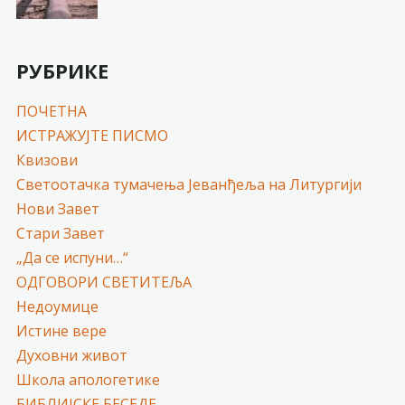
РУБРИКЕ
ПОЧЕТНА
ИСТРАЖУЈТЕ ПИСМО
Квизови
Светоотачка тумачења Јеванђеља на Литургији
Нови Завет
Стари Завет
„Да се испуни…“
ОДГОВОРИ СВЕТИТЕЉА
Недоумице
Истине вере
Духовни живот
Школа апологетике
БИБЛИЈСКЕ БЕСЕДЕ