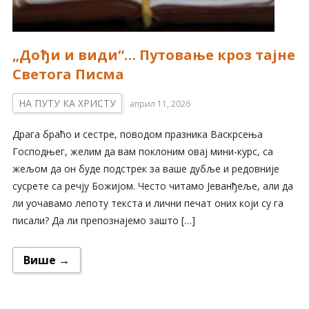
„Дођи и види“… Путовање кроз тајне
Светога Писма
НА ПУТУ КА ХРИСТУ
април 11, 2026
Драга браћо и сестре, поводом празника Васкрсења
Господњег, желим да вам поклоним овај мини-курс, са
жељом да он буде подстрек за ваше дубље и редовније
сусрете са речју Божијом. Често читамо Јеванђеље, али да
ли уочавамо лепоту текста и лични печат оних који су га
писали? Да ли препознајемо зашто […]
Више →