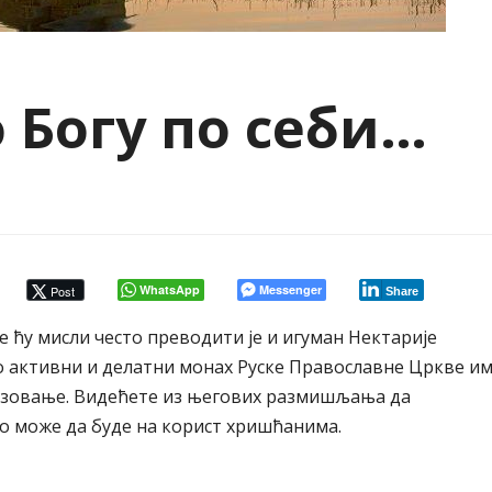
 Богу по себи…
WhatsApp
Messenger
Post
Share
је ћу мисли често преводити је и игуман Нектарије
о активни и делатни монах Руске Православне Цркве и
азовање. Видећете из његових размишљања да
ко може да буде на корист хришћанима.