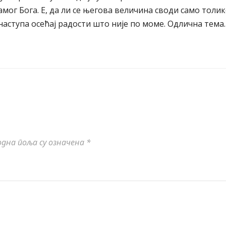
мог Бога. Е, да ли се његова величина своди само толи
наступа осећај радости што није по моме. Одлична тема.
дна поља су означена
*