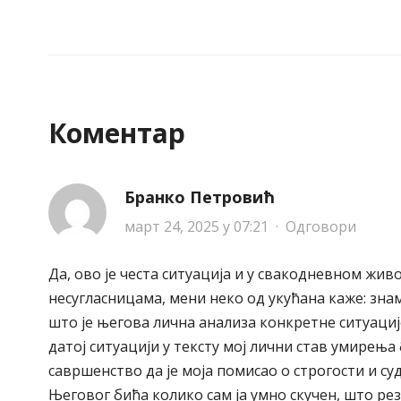
Коментар
Бранко Петровић
март 24, 2025 у 07:21
·
Одговори
Да, ово је честа ситуација и у свакодневном жи
несугласницама, мени неко од укућана каже: зна
што је његова лична анализа конкретне ситуациј
датој ситуацији у тексту мој лични став умирења
савршенство да је моја помисао о строгости и с
Његовог бића колико сам ја умно скучен, што рез