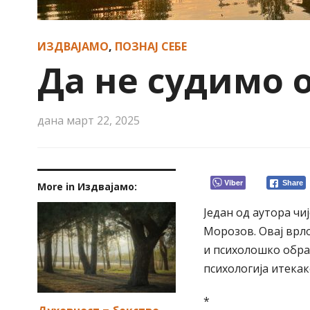
ИЗДВАЈАМО
,
ПОЗНАЈ СЕБЕ
Да не судимо о
дана
март 22, 2025
Viber
Share
More in Издвајамо:
Један од аутора чи
Морозов. Овај врл
и психолошко обр
психологија итека
*