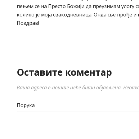
пењем се на Престо Божији да преузимам улогу са
колико је моја свакодневница. Онда све прође и 
Поздрав!
Оставите коментар
Ваша адреса е-поште неће бити објављена.
Неопхо
Порука