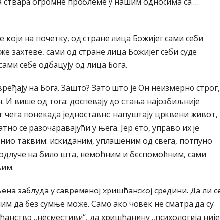
ја ствара огромне проблеме у нашим односима са …
 који на почетку, од стране лица Божијег сами себи
же захтеве, сами од стране лица Божијег себи суде
сами себе одбацују од лица Бога.
вређају на Бога. Зашто? Зато што је Он неизмерно строг,
. И више од тога: доспевају до стања најозбиљније
г чега понекада једноставно напуштају црквени живот,
но се разочаравајући у њега. Јер ето, управо их је
нио таквим: искиданим, уплашеним од свега, потпуно
 одлуче на било шта, немоћним и беспомоћним, сами
им.
ена заблуда у савременој хришћанској средини. Да ли с
м да без сумње може. Само ако човек не сматра да су
ћанство „несместиви“, да хришћанину „психологија није