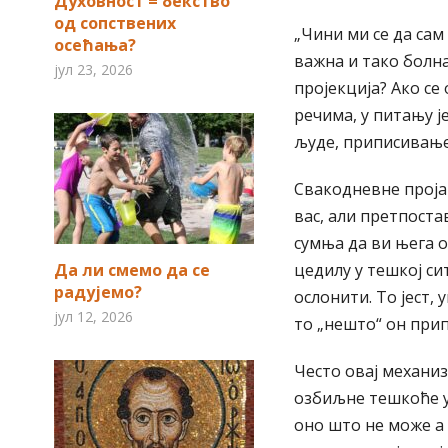
Духовност = бекство
од сопствених
„Чини ми се да сам
осећања?
важна и тако болна
јул 23, 2026
пројекција? Ако се
речима, у питању 
људе, приписивање 
Свакодневне проја
вас, али претпоста
сумња да ви њега о
Да ли смемо да се
цедилу у тешкој сит
радујемо?
ослонити. То јест,
јул 12, 2026
то „нешто“ он припи
Често овај механи
озбиљне тешкоће у
оно што не може а 