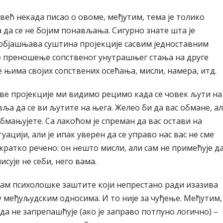
 већ некада писао о овоме, међутим, тема је толико
 да се не бојим понављања. Сигурно знате шта је
 објашњава суштина пројекције сасвим једноставним
је преношење сопственог унутрашњег стања на друге
њима својих сопствених осећања, мисли, намера, итд.
ве пројекције ми видимо рецимо када се човек љути на
вља да се ви љутите на њега. Желео би да вас обмане, а
бмањујете. Са лакоћом је спреман да вас остави на
уацији, али је ипак уверен да се управо нас вас не сме
 укратко речено: он нешто мисли, али сам не примећује д
сује не себи, него вама.
зам психолошке заштите који непрестано ради изазива
 међуљудским односима. И то није за чуђење. Међутим,
да не запрепашћује (ако је заправо потпуно логично) –