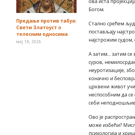
ова иста пројекци
Богом.
Предање против табуа:
Стално срећем људе
Свети Златоуст о
постављају најстро
телесним односима
најстрожим судом, 
мај 18, 2026
А затим… затим се 
суров, немилосрдан
неуротизације, збо
коначно и бесповрат
црквени живот учи
неспособним да се
себи неподношљив
Ово је распрострањ
може избећи? Мисли
психологија и хриш