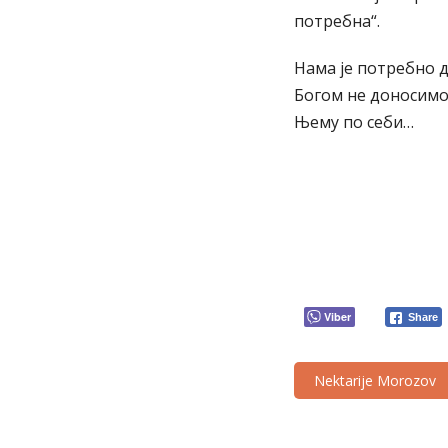
потребна“.
Нама је потребно д
Богом не доносимо 
Њему по себи…
Viber
Share
Nektarije Morozov