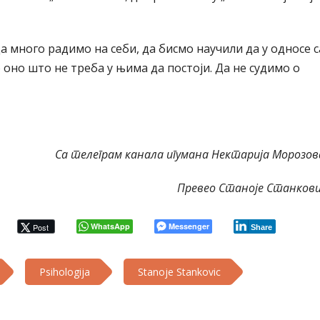
а много радимо на себи, да бисмо научили да у односе с
оно што не треба у њима да постоји. Да не судимо о
Са телеграм канала игумана Нектарија Морозов
Превео Станоје Станков
WhatsApp
Messenger
Post
Share
Psihologija
Stanoje Stankovic