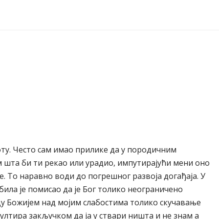
воту. Често сам имао прилике да у породичним
м шта би ти рекао или урадио, импутирајући мени оно
е. То наравно води до погрешног развоја догађаја. У
 била је помисао да је Бог толико неограничено
уду Божијем над мојим слабостима толико скучавање
ултира закључком да ја у ствари ништа и не знам а