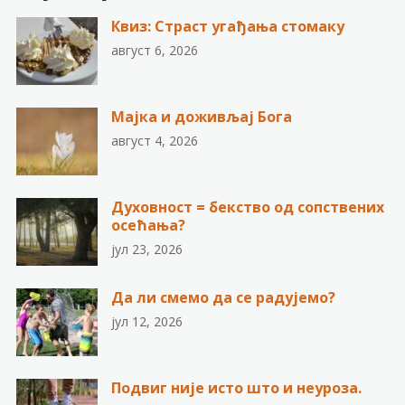
Квиз: Страст угађања стомаку
август 6, 2026
Мајка и доживљај Бога
август 4, 2026
Духовност = бекство од сопствених
осећања?
јул 23, 2026
Да ли смемо да се радујемо?
јул 12, 2026
Подвиг није исто што и неуроза.