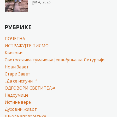
јул 4, 2026
РУБРИКЕ
ПОЧЕТНА
ИСТРАЖУЈТЕ ПИСМО
Квизови
Светоотачка тумачења Јеванђеља на Литургији
Нови Завет
Стари Завет
„Да се испуни…“
ОДГОВОРИ СВЕТИТЕЉА
Недоумице
Истине вере
Духовни живот
Школа апологетике