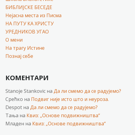
БИБЛИЈСКЕ БЕСЕДЕ
Нејасна места из Писма
НА ПУТУ КА ХРИСТУ
УРЕДНИКОВ УГАО
О мени
На трагу Истине
Познај себе
КОМЕНТАРИ
Stanoje Stankovic
на
Да ли смемо да се радујемо?
Срећко
на
Подвиг није исто што и неуроза.
Despot
на
Да ли смемо да се радујемо?
Тања
на
Квиз: „Основе подвижништва“
Младен
на
Квиз: „Основе подвижништва“