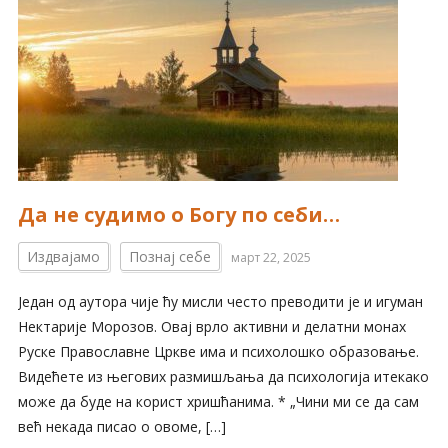
Да не судимо о Богу по себи…
Издвајамо
Познај себе
март 22, 2025
Један од аутора чије ћу мисли често преводити је и игуман
Нектарије Морозов. Овај врло активни и делатни монах
Руске Православне Цркве има и психолошко образовање.
Видећете из његових размишљања да психологија итекако
може да буде на корист хришћанима. * „Чини ми се да сам
већ некада писао о овоме, […]