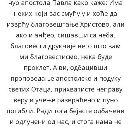
чуо апостола Павла како каже: Има
неких који вас смућују и хоће да
изврћу благовештање Христово, али
ако и анђео, сишавши са неба,
благовести друкчије него што вам
ми благовестисмо, нека буде
проклет. А ви, одбацивши
проповедање апостолско и подуку
светих Отаца, прихватисте неправу
веру и учење развраћено и пуно
погибли. Ради тога бејасте одбачени
и одлучени од нас, и стога нама не