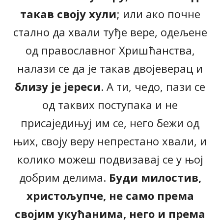
такав своју хули
; или ако почне
стално да хвали туђе вере, одељене
од православног Хришћанства,
налази се да је такав двојеверац и
близу је јереси
. А ти, чедо, пази се
од таквих поступака и не
присаједињуј им се, него бежи од
њих, своју веру непрестано хвали, и
колико можеш подвизавај се у њој
добрим делима.
Буди милостив,
христољупче, не само према
својим укућанима, него и према