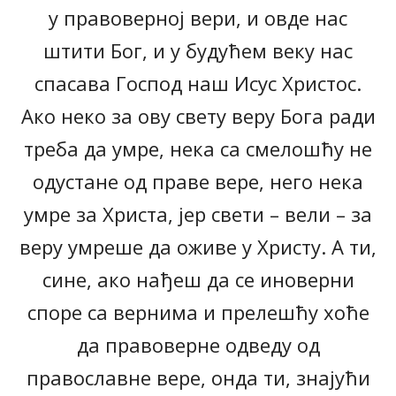
у правоверној вери, и овде нас
штити Бог, и у будућем веку нас
спасава Господ наш Исус Христос.
Ако неко за ову свету веру Бога ради
треба да умре, нека са смелошћу не
одустане од праве вере, него нека
умре за Христа, јер свети – вели – за
веру умреше да оживе у Христу. А ти,
сине, ако нађеш да се иноверни
споре са вернима и прелешћу хоће
да правоверне одведу од
православне вере, онда ти, знајући