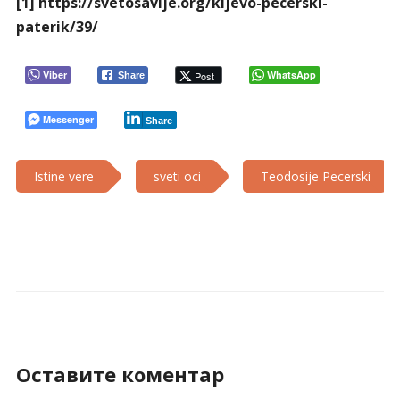
[1]
https://svetosavlje.org/kijevo-pecerski-
paterik/39/
Viber
WhatsApp
Post
Share
Messenger
Share
Istine vere
sveti oci
Teodosije Pecerski
Оставите коментар