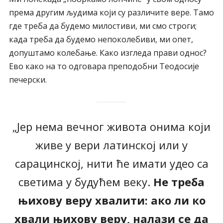
према другим људима који су различите вере. Тамо
где треба да будемо милостиви, ми смо строги;
када треба да будемо непоколебиви, ми опет,
допуштамо колебање. Како изгледа прави однос?
Ево како на то одговара преподобни Теодосије
печерски.
„Јер нема вечног живота онима који
живе у вери латинској или у
сарацинској, нити ће имати удео са
светима у будућем веку.
Не треба
њихову веру хвалити: ако ли ко
хвали њихову веру, налази се да