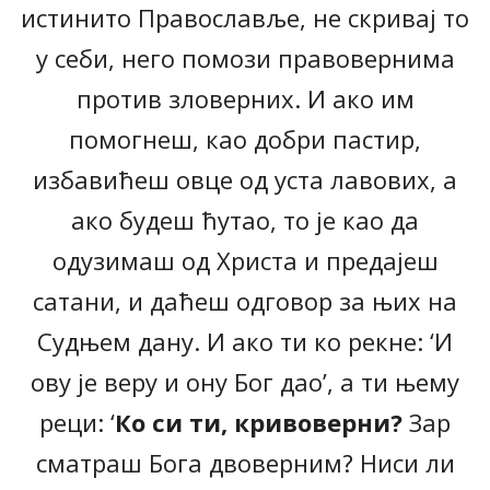
истинито Православље, не скривај то
у себи, него помози правовернима
против зловерних. И ако им
помогнеш, као добри пастир,
избавићеш овце од уста лавових, а
ако будеш ћутао, то је као да
одузимаш од Христа и предајеш
сатани, и даћеш одговор за њих на
Судњем дану. И ако ти ко рекне: ‘И
ову је веру и ону Бог дао’, а ти њему
реци: ‘
Ко си ти, кривоверни?
Зар
сматраш Бога двоверним? Ниси ли