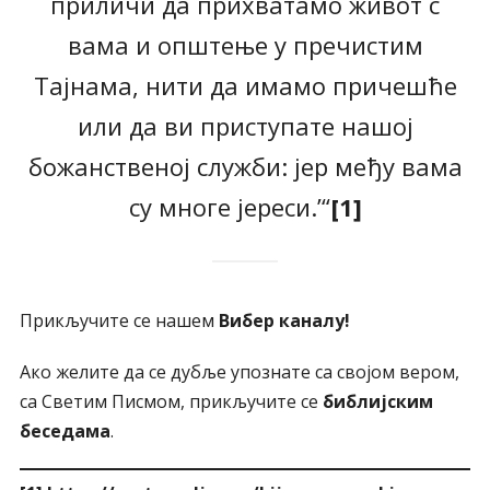
приличи да прихватамо живот с
вама и општење у пречистим
Тајнама, нити да имамо причешће
или да ви приступате нашој
божанственој служби: јер међу вама
су многе јереси.’“
[1]
Прикључите се нашем
Вибер каналу!
Ако желите да се дубље упознате са својом вером,
са Светим Писмом, прикључите се
библијским
беседама
.