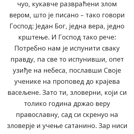
чуо, кукавче развраћени злом
вером, што је писано – тако говори
Господ: Један Бог, једна вера, једно
крштење. И Господ тако рече:
Потребно нам је испунити сваку
правду, па све то испунивши, опет
узиђе на небеса, пославши Своје
ученике на проповед до крајева
васељене. Зато ти, зловерни, који си
толико година држао веру
православну, сад си скренуо на
зловерје и учење сатанино. Зар ниси