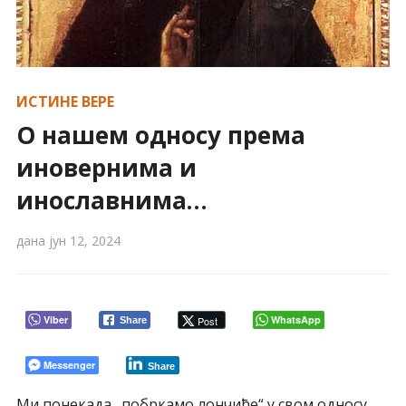
ИСТИНЕ ВЕРЕ
О нашем односу према
иновернима и
инославнима…
дана
јун 12, 2024
Viber
WhatsApp
Post
Share
Messenger
Share
Ми понекада „побркамо лончиће“ у свом односу