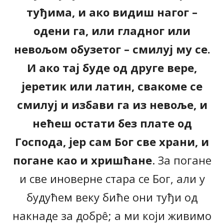
туђима, и ако видиш нагог –
одени га, или гладног или
невољом обузетог – смилуј му се.
И ако тај буде од друге вере,
јеретик или латин, свакоме се
смилуј и избави га из невоље, и
нећеш остати без плате од
Господа, јер сам Бог све храни, и
погане као и хришћане
. За погане
и све иноверне стара се Бог, али у
будућем веку биће они туђи од
накнаде за добрê; а ми који живимо