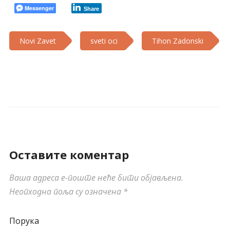
Messenger
Share
Novi Zavet
sveti oci
Tihon Zadonski
Оставите коментар
Ваша адреса е-поште неће бити објављена.
Неопходна поља су означена
*
Порука