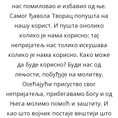
нас помиловао и избавио од ње.
Самог ђавола Творац попушта на
нашу корист. И пушта онолико
колико је нама корисно; тај
непријатељ нас толико искушава
колико је нама корисно. Како може
да буде корисно? Буди нас од
лењости, побуђује на молитву.
Осећајући присуство свог
непријатеља, прибегавамо Богу и од
Њега молимо помоћ и заштиту. И
као што војник постаје вештији што