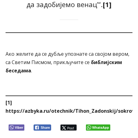
да задобијемо венац’“.
[1]
Ако желите да се дубље упознате са својом вером,
са Светим Писмом, прикључите се
библијским
беседама
.
[1]
https://azbyka.ru/otechnik/Tihon_Zadonskij/sokrov
Viber
WhatsApp
Post
Share