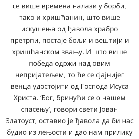
се више времена налази у борби,
тако и хришћанин, што више
искушења од ђавола храбро
претрпи, постаје бољи и вештији и
хришћанском звању. И што више
победа одржи над овим
непријатељем, то ће се сјајнијег
венца удостојити од Господа Исуса
Христа. ‘Бог, бринући се о нашем
спасењу’, говори свети Јован
Златоуст, оставио је ђавола да би нас
будио из лењости и дао нам прилику