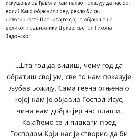
искушења од ђавола, сам пакао показују да нас Бог
воли? Како објаснити ову, рекло би се,
нелогичност? Прочитајте сјајно објашњење
великог подвижника Цркве, светог Тихона
Задонског.
„Шта год да видиш, чему год да
обратиш свој ум, све то нам показује
љубав Божију. Сама геена огњена о
којој нам је објавио Господ Исус,
чини нам добро јер нас плаши.
Кајаћемо се и плакати пред
Господом Који нас је створио да би