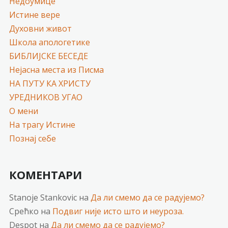
Недоумице
Истине вере
Духовни живот
Школа апологетике
БИБЛИЈСКЕ БЕСЕДЕ
Нејасна места из Писма
НА ПУТУ КА ХРИСТУ
УРЕДНИКОВ УГАО
О мени
На трагу Истине
Познај себе
КОМЕНТАРИ
Stanoje Stankovic
на
Да ли смемо да се радујемо?
Срећко
на
Подвиг није исто што и неуроза.
Despot
на
Да ли смемо да се радујемо?