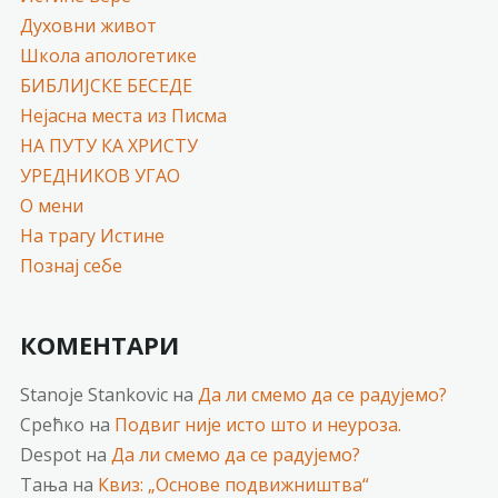
Духовни живот
Школа апологетике
БИБЛИЈСКЕ БЕСЕДЕ
Нејасна места из Писма
НА ПУТУ КА ХРИСТУ
УРЕДНИКОВ УГАО
О мени
На трагу Истине
Познај себе
КОМЕНТАРИ
Stanoje Stankovic
на
Да ли смемо да се радујемо?
Срећко
на
Подвиг није исто што и неуроза.
Despot
на
Да ли смемо да се радујемо?
Тања
на
Квиз: „Основе подвижништва“