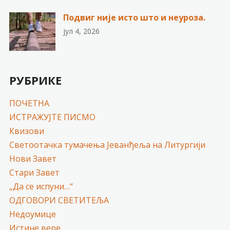
Подвиг није исто што и неуроза.
јул 4, 2026
РУБРИКЕ
ПОЧЕТНА
ИСТРАЖУЈТЕ ПИСМО
Квизови
Светоотачка тумачења Јеванђеља на Литургији
Нови Завет
Стари Завет
„Да се испуни…“
ОДГОВОРИ СВЕТИТЕЉА
Недоумице
Истине вере