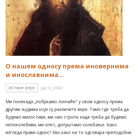
О нашем односу према иновернима
и инославнима…
Истине вере
јун 12, 2024
Ми понекада „побркамо лончиће“ у свом односу према
другим људима који су различите вере. Тамо где треба да
будемо милостиви, ми смо строги; када треба да будемо
непоколебиви, ми опет, допуштамо колебање. Како
изгледа прави однос? Ево како на то одговара преподобни