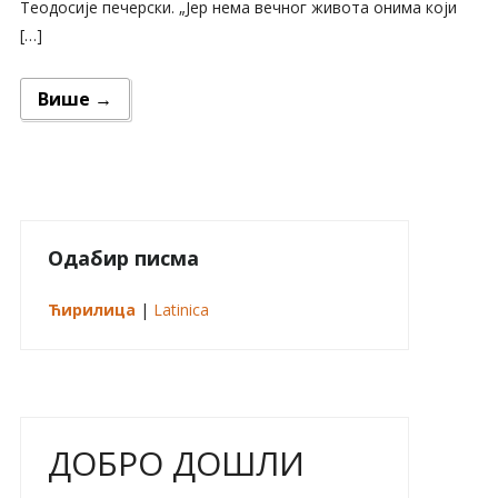
Теодосије печерски. „Јер нема вечног живота онима који
[…]
Више →
Одабир писма
Ћирилица
|
Latinica
ДОБРО ДОШЛИ