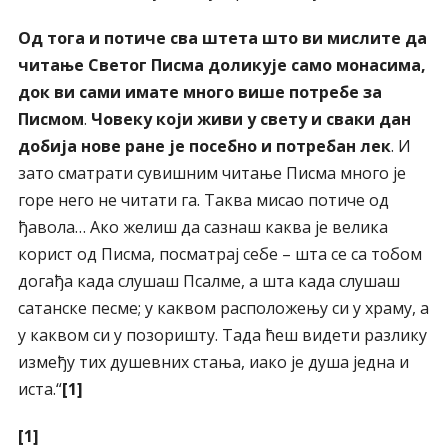
Од тога и потиче сва штета што ви мислите да
читање Светог Писма доликује само монасима,
док ви сами имате много више потребе за
Писмом
.
Човеку који живи у свету и сваки дан
добија нове ране је посебно и потребан лек
. И
зато сматрати сувишним читање Писма много је
горе него не читати га. Таква мисао потиче од
ђавола… Ако желиш да сазнаш каква је велика
корист од Писма, посматрај себе – шта се са тобом
догађа када слушаш Псалме, а шта када слушаш
сатанске песме; у каквом расположењу си у храму, а
у каквом си у позоришту. Тада ћеш видети разлику
између тих душевних стања, иако је душа једна и
иста.“
[1]
[1]