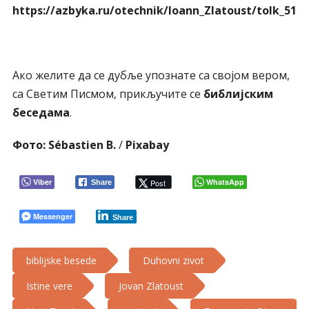
https://azbyka.ru/otechnik/Ioann_Zlatoust/tolk_51/2
Ако желите да се дубље упознате са својом вером,
са Светим Писмом, прикључите се
библијским
беседама
.
Фото:
Sébastien B.
/
Pixabay
Viber
WhatsApp
Post
Share
Messenger
Share
biblijske besede
Duhovni zivot
Istine vere
Jovan Zlatoust