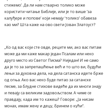
стижемо’. Да ли нам стварно толико може
користити читање Библије, или је то више ‘за
калуђере и попове’ који немају ‘толико’ обавеза
као ми? Шта каже на ово свети Јован Златоуст?
„Ко од вас који сте овде, реците ми, ако вас питам
може да ми каже макар један Псалам или неко
друго место из Светог Писма? Ниједан! И не само
да је то за запрепашћење већ и то што ви, будући
лењи за духовна дела, на дела сатанска идете брже
од огња. Ако вас неко буде питао за сатанске
песме, за блудне стихове видеће да их многи знају
и певају са великим задовољством. А чиме се
правдају, када им то кажеш? Говоре: „Ја нисам
монах, имам жену и децу, бринем о кући“.