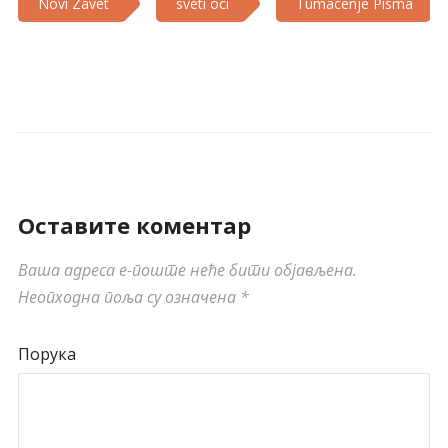
Novi Zavet
sveti oci
Tumacenje Pisma
Оставите коментар
Ваша адреса е-поште неће бити објављена.
Неопходна поља су означена
*
Порука