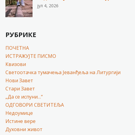
јул 4, 2026
РУБРИКЕ
ПОЧЕТНА
ИСТРАЖУЈТЕ ПИСМО
Квизови
Светоотачка тумачења Јеванђеља на Литургији
Нови Завет
Стари Завет
„Да се испуни…“
ОДГОВОРИ СВЕТИТЕЉА
Недоумице
Истине вере
Духовни живот