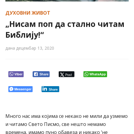
ДУХОВНИ ЖИВОТ
„Нисам поп да стално читам
Библију!“
дана
децембар 13, 2020
Viber
WhatsApp
Post
Share
Messenger
Share
Много нас има којима се некако не мили да узмемо
и читамо Свето Писмо, све нешто немамо
времена, имамо пуно обавеза и никако ‘не