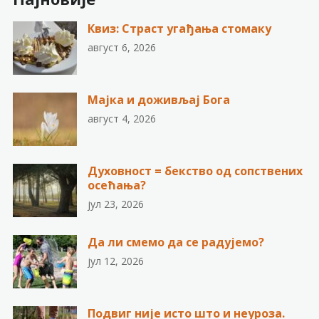
Квиз: Страст угађања стомаку
август 6, 2026
Мајка и доживљај Бога
август 4, 2026
Духовност = бекство од сопствених
осећања?
јул 23, 2026
Да ли смемо да се радујемо?
јул 12, 2026
Подвиг није исто што и неуроза.