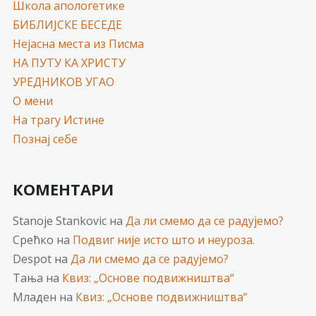
Школа апологетике
БИБЛИЈСКЕ БЕСЕДЕ
Нејасна места из Писма
НА ПУТУ КА ХРИСТУ
УРЕДНИКОВ УГАО
О мени
На трагу Истине
Познај себе
КОМЕНТАРИ
Stanoje Stankovic
на
Да ли смемо да се радујемо?
Срећко
на
Подвиг није исто што и неуроза.
Despot
на
Да ли смемо да се радујемо?
Тања
на
Квиз: „Основе подвижништва“
Младен
на
Квиз: „Основе подвижништва“