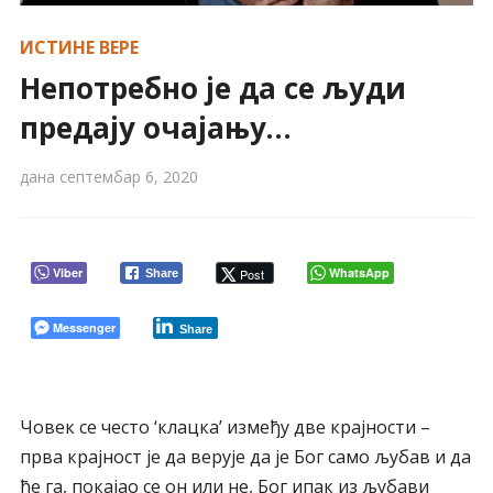
ИСТИНЕ ВЕРЕ
Непотребно је да се људи
предају очајању…
дана
септембар 6, 2020
Viber
WhatsApp
Post
Share
Messenger
Share
Човек се често ‘клацка’ између две крајности –
прва крајност је да верује да је Бог само љубав и да
ће га, покајао се он или не, Бог ипак из љубави