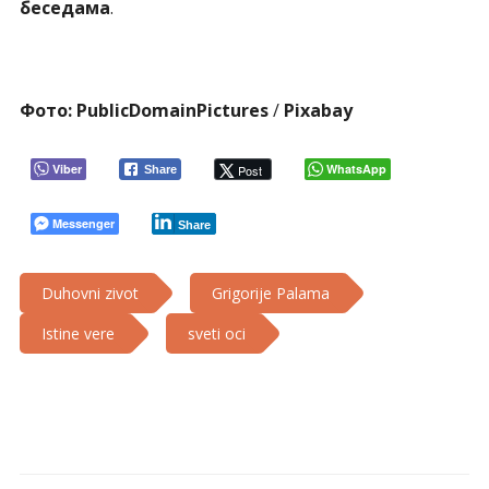
беседама
.
Фото:
PublicDomainPictures
/
Pixabay
Viber
WhatsApp
Post
Share
Messenger
Share
Duhovni zivot
Grigorije Palama
Istine vere
sveti oci