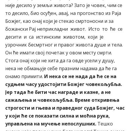
није десило у земљи живота? Зато је човек, чим се
то десило, био осуђен, авај, на прогонство из Раја
Божјег, као онај који је стекао смртоносни и за
божански Рај неприкладни живот. Исто то ће се
десити и са истинским животом, који је
узрочник бесмртног и правог живота душе и тела.
Он ће имати свој почетак у овом месту смрти.
Стога онај који не хита да га овде усели у душу,
нека не обмањује себе празним надама да ће га
онамо примити.
И нека се не нада да ће се на
судњем часу удостојити Божјег човекољубља.
Јер тада ће бити час награде и казне, a не
сажаљења и човекољубља. Време откривења
строгости и гњева и праведног суда Божјег, час
у који ће се показати силна и моћна рука,
управљена на мучење непослушних.
Тешко