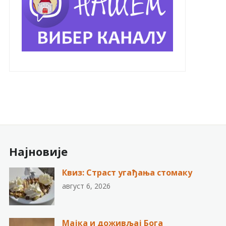
Најновије
Квиз: Страст угађања стомаку
август 6, 2026
Мајка и доживљај Бога