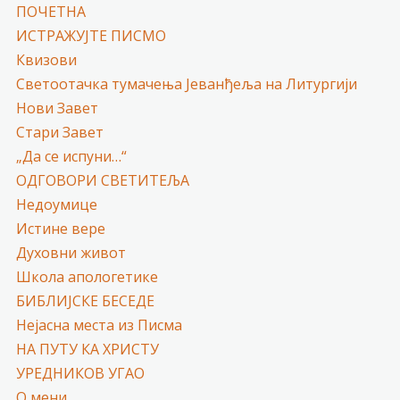
ПОЧЕТНА
ИСТРАЖУЈТЕ ПИСМО
Квизови
Светоотачка тумачења Јеванђеља на Литургији
Нови Завет
Стари Завет
„Да се испуни…“
ОДГОВОРИ СВЕТИТЕЉА
Недоумице
Истине вере
Духовни живот
Школа апологетике
БИБЛИЈСКЕ БЕСЕДЕ
Нејасна места из Писма
НА ПУТУ КА ХРИСТУ
УРЕДНИКОВ УГАО
О мени