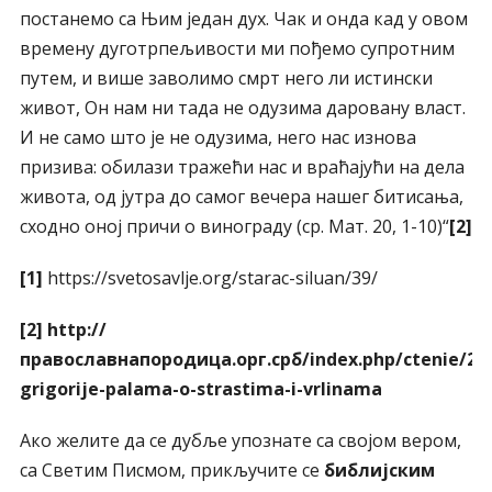
постанемо са Њим један дух. Чак и онда кад у овом
времену дуготрпељивости ми пођемо супротним
путем, и више заволимо смрт него ли истински
живот, Он нам ни тада не одузима даровану власт.
И не само што је не одузима, него нас изнова
призива: обилази тражећи нас и враћајући на дела
живота, од јутра до самог вечера нашег битисања,
сходно оној причи о винограду (ср. Мат. 20, 1-10)“
[2]
[1]
https://svetosavlje.org/starac-siluan/39/
[2]
http://
православнапородица.орг.срб/index.php/ctenie/25
grigorije-palama-o-strastima-i-vrlinama
Ако желите да се дубље упознате са својом вером,
са Светим Писмом, прикључите се
библијским