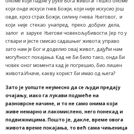
ономе који падне у руке Бога живога! Тешко ономе
који онде искуси гнев Божји, који није искусио још
овде, кроз страх Божји, силину гнева Његовог, и
који није стекао унапред, преко добрих дела,
залог и заруке Његове човекољубивости. Јер то у
ствари и јесте смисао садашњег живота; управо
зато нам је Бог и доделио овај живот, дајући нам
могућност покајања. Кад не би било тако, онда би
човек оног момента кад је погрешио, био лишен
живота.Иначе, какву корист би имао од њега?
Зато је уопште неумесно да се људи предају
очајању, иако га лукави подмеће на
разноврсне начине, и то не само онима који
живе немарно и лакомислено, него понекад и
подвижницима. Пошто је, дакле, време овога
живота време покајања, то већ сама чињеница