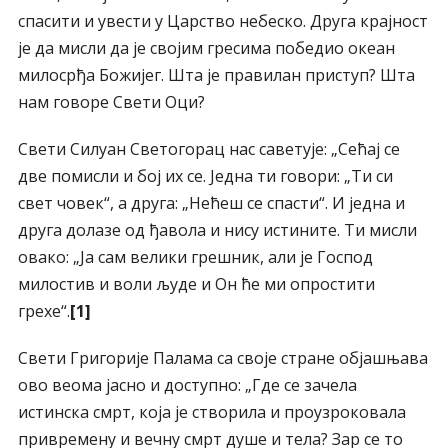
спасити и увести у Царство небеско. Друга крајност
је да мисли да је својим гресима победио океан
милосрђа Божијег. Шта је правилан приступ? Шта
нам говоре Свети Оци?
Свети Силуан Светогорац нас саветује: „Сећај се
две помисли и бој их се. Једна ти говори: „Ти си
свет човек“, а друга: „Нећеш се спасти“. И једна и
друга долазе од ђавола и нису истините. Ти мисли
овако: „Ја сам велики грешник, али је Господ
милостив и воли људе и Он ће ми опростити
грехе“.
[1]
Свети Григорије Палама са своје стране објашњава
ово веома јасно и доступно: „Где се зачела
истинска смрт, која је створила и проузроковала
привремену и вечну смрт душе и тела? Зар се то