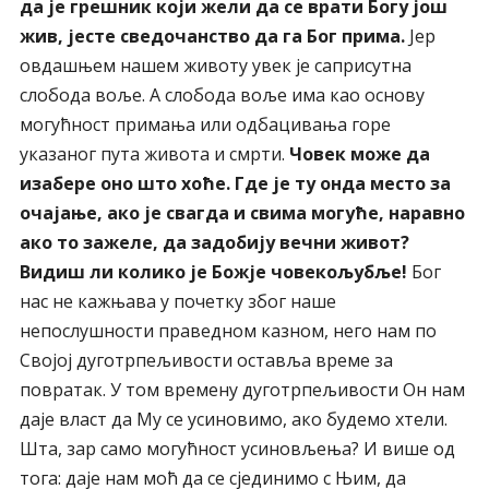
да је грешник који жели да се врати Богу још
жив, јесте сведочанство да га Бог прима.
Јер
овдашњем нашем животу увек је саприсутна
слобода воље. А слобода воље има као основу
могућност примања или одбацивања горе
указаног пута живота и смрти.
Човек може да
изабере оно што хоће.
Где је ту онда место за
очајање, ако је свагда и свима могуће, наравно
ако то зажеле, да задобију вечни живот?
Видиш ли колико је Божје човекољубље!
Бог
нас не кажњава у почетку због наше
непослушности праведном казном, него нам по
Својој дуготрпељивости оставља време за
повратак. У том времену дуготрпељивости Он нам
даје власт да My се усиновимо, ако будемо хтели.
Шта, зар само могућност усиновљења? И више од
тога: даје нам моћ да се сјединимо с Њим, да