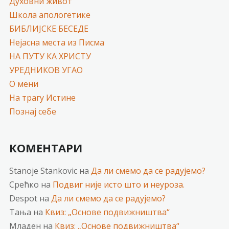
Духовни живот
Школа апологетике
БИБЛИЈСКЕ БЕСЕДЕ
Нејасна места из Писма
НА ПУТУ КА ХРИСТУ
УРЕДНИКОВ УГАО
О мени
На трагу Истине
Познај себе
КОМЕНТАРИ
Stanoje Stankovic
на
Да ли смемо да се радујемо?
Срећко
на
Подвиг није исто што и неуроза.
Despot
на
Да ли смемо да се радујемо?
Тања
на
Квиз: „Основе подвижништва“
Младен
на
Квиз: „Основе подвижништва“