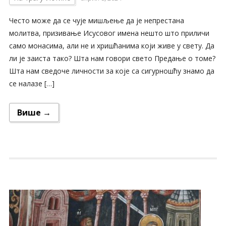
Често може да се чује мишљење да је непрестана
молитва, призивање Исусовог имена нешто што приличи
само монасима, али не и хришћанима који живе у свету. Да
ли је заиста тако? Шта нам говори свето Предање о томе?
Шта нам сведоче личности за које са сигурношћу знамо да
се налазе […]
Више →