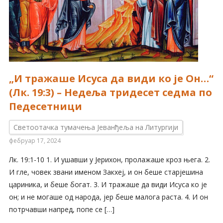
„И тражаше Исуса да види ко је Он…“
(Лк. 19:3) – Недеља тридесет седма по
Педесетници
Светоотачка тумачења Јеванђеља на Литургији
фебруар 17, 2024
Лк. 19:1-10 1. И ушавши у Јерихон, пролажаше кроз њега. 2.
И гле, човек звани именом Закхеј, и он беше старјешина
цариника, и беше богат. 3. И тражаше да види Исуса ко је
он; и не могаше од народа, јер беше малога раста. 4. И он
потрчавши напред, попе се […]