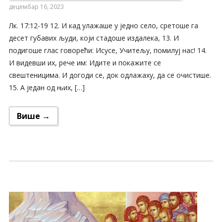
децембар 16, 2023
Лк. 17:12-19 12. И кад улажаше у једно село, сретоше га
десет губавих људи, који стадоше издалека, 13. И
подигоше глас говорећи: Исусе, Учитељу, помилуј нас! 14.
И видевши их, рече им: Идите и покажите се
свештеницима. И догоди се, док одлажаху, да се очистише.
15. А један од њих, […]
Више →