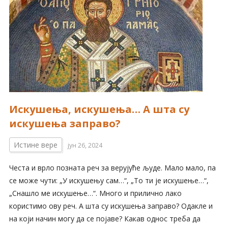
Искушења, искушења… А шта су
искушења заправо?
Истине вере
јун 26, 2024
Честа и врло позната реч за верујуће људе. Мало мало, па
се може чути: „У искушењу сам…“, „То ти је искушење…“,
„Снашло ме искушење…“. Много и прилично лако
користимо ову реч. А шта су искушења заправо? Одакле и
на који начин могу да се појаве? Какав однос треба да