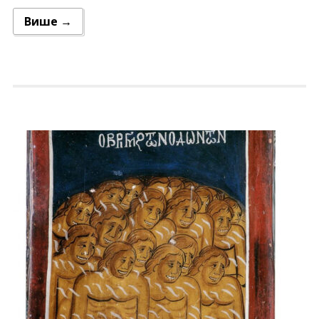
Више →