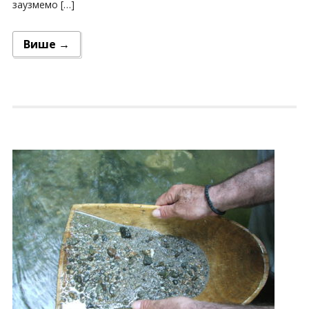
заузмемо […]
Више →