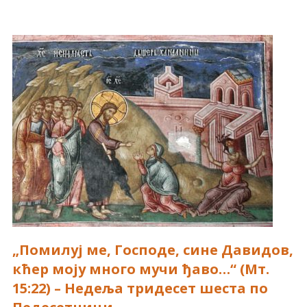
„Помилуј ме, Господе, сине Давидов,
кћер моју много мучи ђаво…“ (Мт.
15:22) – Недеља тридесет шеста по