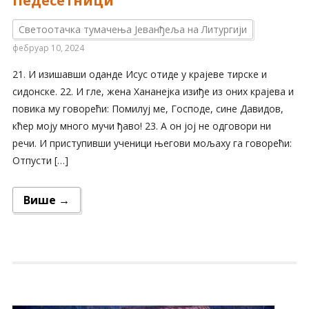
Педесетници
Светоотачка тумачења Јеванђеља на Литургији
фебруар 10, 2024
21. И изишавши оданде Исус отиде у крајеве тирске и
сидонске. 22. И гле, жена Хананејка изиђе из оних крајева и
повика му говорећи: Помилуј ме, Господе, сине Давидов,
кћер моју много мучи ђаво! 23. А он јој не одговори ни
речи. И приступивши ученици његови мољаху га говорећи:
Отпусти […]
Више →