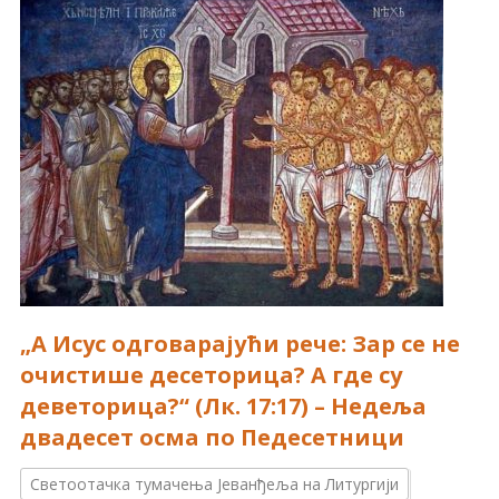
„А Исус одговарајући рече: Зар се не
очистише десеторица? А где су
деветорица?“ (Лк. 17:17) – Недеља
двадесет осма по Педесетници
Светоотачка тумачења Јеванђеља на Литургији