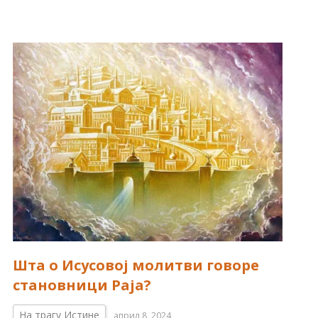
Шта о Исусовој молитви говоре
становници Раја?
На трагу Истине
април 8, 2024