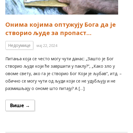
Онима којима оптужују Бога да је
створио људе за пропаст…
Недоумице
мај 22, 2024
Питања која се често могу чути данас: „Зашто је Бог
створио људе који ће завршити у паклу?“, „Како зло у
овоме свету, ако га је створио Бог Који је љубав“, итд. –
обично се могу чути од људи који се не удубљују и не
размишљају о ономе што питају? А […]
Више →