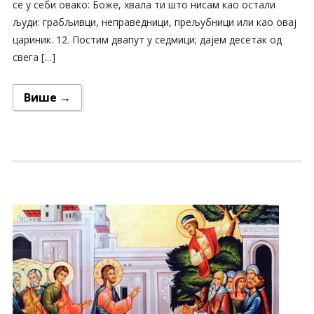
се у себи овако: Боже, хвала ти што нисам као остали
људи: грабљивци, неправедници, прељубници или као овај
цариник. 12. Постим двапут у седмици; дајем десетак од
свега […]
Више →