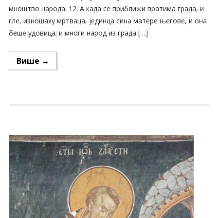
мноштво народа. 12. А када се приближи вратима града, и
гле, изношаху мртваца, јединца сина матере његове, и она
беше удовица; и многи народ из града […]
Више →