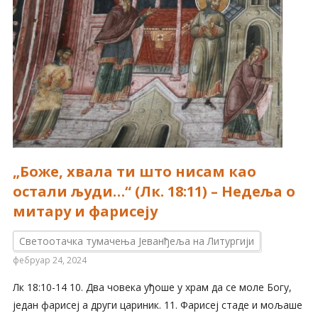
„Боже, хвала ти што нисам као
остали људи…“ (Лк. 18:11) – Недеља о
митару и фарисеју
Светоотачка тумачења Јеванђеља на Литургији
фебруар 24, 2024
Лк 18:10-14 10. Два човека уђоше у храм да се моле Богу,
један фарисеј а други цариник. 11. Фарисеј стаде и мољаше