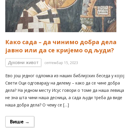
Како сада – да чинимо добра дела
јавно или да се кријемо од људи?
Духовни живот
септембар 15, 2023
Ево још једног одломка из наших библијских беседа у којој
Свети Оци одговарају на дилему – како да се чине добра
дела? На једном месту Исус говори о томе да наша левица
не зна шта чини наша десница, а сада људи треба да виде
наша добра дела? О чему се […]
Више →