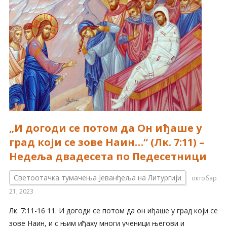
„И догоди се потом да Он иђаше у
град који се зове Наин…“ (Лк. 7:11) –
Недеља двадесета по Педесетници
Светоотачка тумачења Јеванђеља на Литургији
октобар
21, 2023
Лк. 7:11-16 11. И догоди се потом да он иђаше у град који се
зове Наин, и с њим иђаху многи ученици његови и