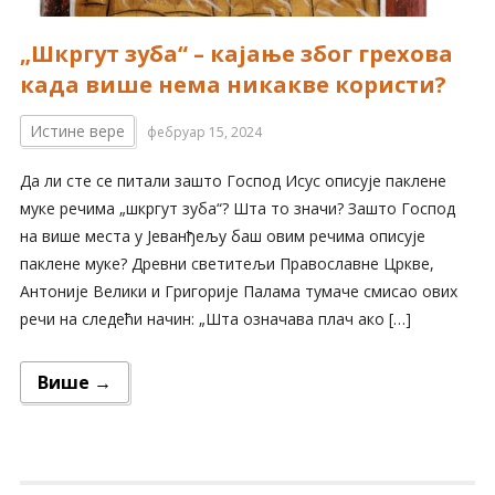
„Шкргут зуба“ – кајање због грехова
када више нема никакве користи?
Истине вере
фебруар 15, 2024
Да ли сте се питали зашто Господ Исус описује паклене
муке речима „шкргут зуба“? Шта то значи? Зашто Господ
на више места у Јеванђељу баш овим речима описује
паклене муке? Древни светитељи Православне Цркве,
Антоније Велики и Григорије Палама тумаче смисао ових
речи на следећи начин: „Шта означава плач ако […]
Више →