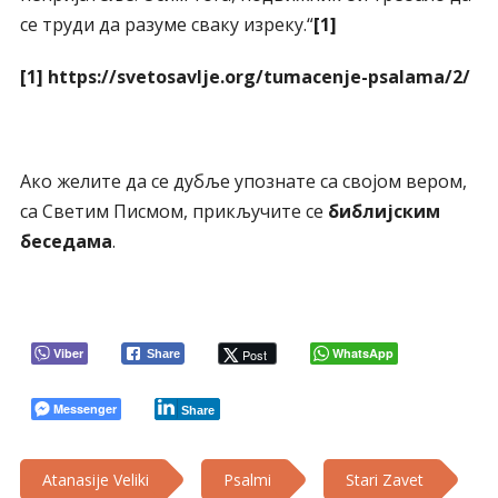
се труди да разуме сваку изреку.“
[1]
[1]
https://svetosavlje.org/tumacenje-psalama/2/
Ако желите да се дубље упознате са својом вером,
са Светим Писмом, прикључите се
библијским
беседама
.
Viber
WhatsApp
Post
Share
Messenger
Share
Atanasije Veliki
Psalmi
Stari Zavet