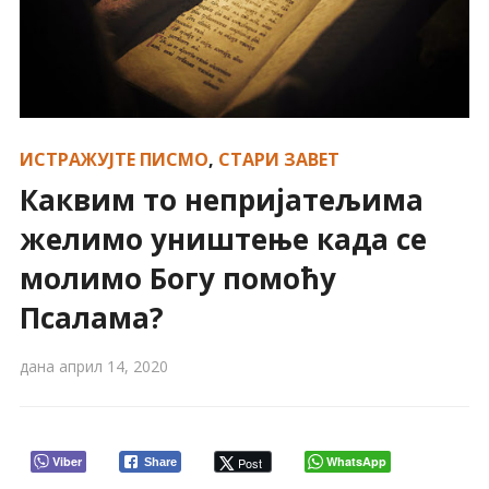
ИСТРАЖУЈТЕ ПИСМО
,
СТАРИ ЗАВЕТ
Каквим то непријатељима
желимо уништење када се
молимо Богу помоћу
Псалама?
дана
април 14, 2020
Viber
WhatsApp
Post
Share