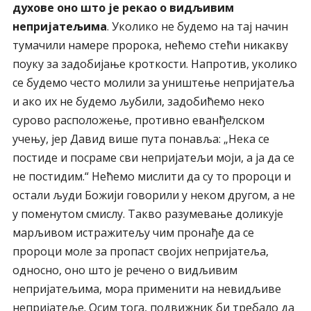
духове оно што је рекао о видљивим
непријатељима
. Уколико не будемо на тај начин
тумачили намере пророка, нећемо стећи никакву
поуку за задобијање кроткости. Напротив, уколико
се будемо често молили за уништење непријатеља
и ако их не будемо љубили, задобићемо неко
сурово расположење, противно еванђелском
учењу, јер Давид више пута понавља: „Нека се
постиде и посраме сви непријатељи моји, а ја да се
не постидим.“ Нећемо мислити да су то пророци и
остали људи Божији говорили у неком другом, а не
у поменутом смислу. Такво разумевање доликује
марљивом истражитељу чим пронађе да се
пророци моле за пропаст својих непријатеља,
односно, оно што је речено о видљивим
непријатељима, мора применити на невидљиве
непријатеље. Осим тога, подвижник би требало да