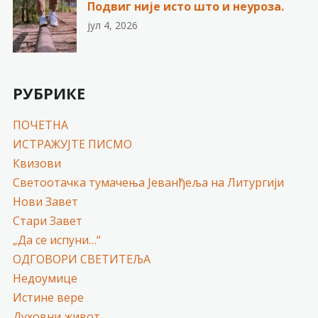
Подвиг није исто што и неуроза.
јул 4, 2026
РУБРИКЕ
ПОЧЕТНА
ИСТРАЖУЈТЕ ПИСМО
Квизови
Светоотачка тумачења Јеванђеља на Литургији
Нови Завет
Стари Завет
„Да се испуни…“
ОДГОВОРИ СВЕТИТЕЉА
Недоумице
Истине вере
Духовни живот