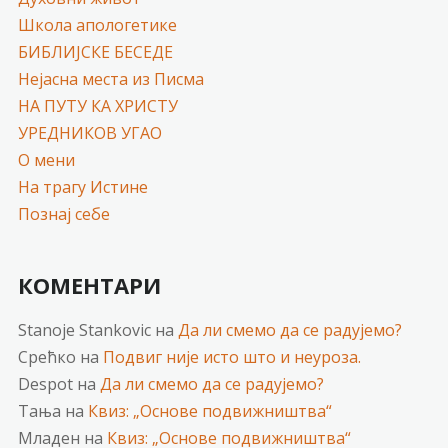
Школа апологетике
БИБЛИЈСКЕ БЕСЕДЕ
Нејасна места из Писма
НА ПУТУ КА ХРИСТУ
УРЕДНИКОВ УГАО
О мени
На трагу Истине
Познај себе
КОМЕНТАРИ
Stanoje Stankovic
на
Да ли смемо да се радујемо?
Срећко
на
Подвиг није исто што и неуроза.
Despot
на
Да ли смемо да се радујемо?
Тања
на
Квиз: „Основе подвижништва“
Младен
на
Квиз: „Основе подвижништва“