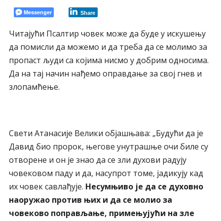
Messenger
Share
Читајући Псалтир човек може да буде у искушењу
да помисли да можемо и да треба да се молимо за
пропаст људи са којима нисмо у добрим односима.
Да на тај начин нађемо оправдање за свој гнев и
злопамћење.
Свети Атанасије Велики објашњава: „Будући да је
Давид био пророк, његове унутрашње очи биле су
отворене и он је знао да се зли духови радују
човековом паду и да, насупрот томе, јадикују кад
их човек савлађује.
Несумњиво је да се духовно
наоружао против њих и да се молио за
човеково поправљање, примењујући на зле