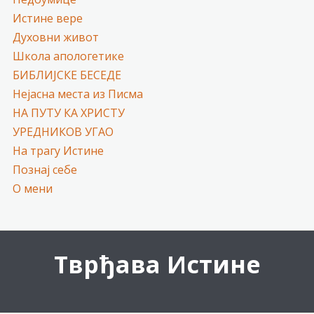
Истине вере
Духовни живот
Школа апологетике
БИБЛИЈСКЕ БЕСЕДЕ
Нејасна места из Писма
НА ПУТУ КА ХРИСТУ
УРЕДНИКОВ УГАО
На трагу Истине
Познај себе
О мени
Тврђава Истине