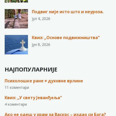
Подвиг није исто што и неуроза.
јул 4, 2026
Квиз: „Основе подвижништва“
јун 8, 2026
НАЈПОПУЛАРНИЈЕ
Психолошке ране ≠ духовне врлине
11 коментари
Квиз: „У свету Јеванђеља“
4 коментари
Ако не одеш у храм за Васкрс – издао си Бога?