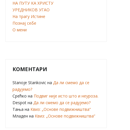
НА ПУТУ КА ХРИСТУ
УРЕДНИКОВ УГАО
На трагу Истине
Познај себе
О мени
КОМЕНТАРИ
Stanoje Stankovic
на
Да ли смемо да се
радујемо?
Срећко
на
Подвиг није исто што и неуроза.
Despot
на
Да ли смемо да се радујемо?
Тања
на
Квиз: „Основе подвижништва“
Младен
на
Квиз: „Основе подвижништва“