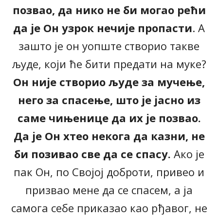
позвао, да нико не би могао рећи
да је Он узрок нечије пропасти
. А
зашто је он уопште створио такве
људе, који ће бити предати на муке?
Он није створио људе за мучење,
него за спасење, што је јасно из
саме чињенице да их је позвао.
Да је Он хтео некога да казни, не
би позивао све да се спасу.
Ако је
пак Он, по Својој доброти, привео и
призвао мене да се спасем, а ја
самога себе приказао као рђавог, не