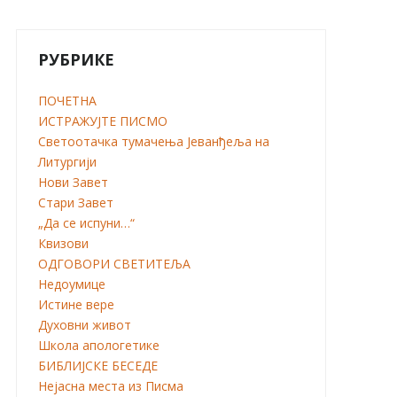
РУБРИКЕ
ПОЧЕТНА
ИСТРАЖУЈТЕ ПИСМО
Светоотачка тумачења Јеванђеља на
Литургији
Нови Завет
Стари Завет
„Да се испуни…“
Квизови
ОДГОВОРИ СВЕТИТЕЉА
Недоумице
Истине вере
Духовни живот
Школа апологетике
БИБЛИЈСКЕ БЕСЕДЕ
Нејасна места из Писма