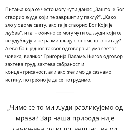
Питања која се често могу чути данас: „Зашто је Бог
створио људе који ће завршити у паклу?“, „Како
зло у овоме свету, ако га је створио Бог Који је
љубав“, итд. – обично се могу чути од људи који се
не удубљују и не размишљају о ономе што питају?
А ево баш једног таквог одговора из ума светог
човека, великог Григорија Паламе. Његов одговор
захтева труд, захтева сабраност и
концентрисаност, али ако желимо да сазнамо
истину, потребно је да се потрудимо.
„Чиме се то ми људи разликујемо од
мрава? Зар наша природа није
сачињена од истог вештаства од