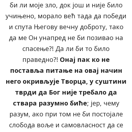
би ли моје зло, док још и није било
учињено, морало већ тада да победи
и спута Његову вечну доброту, тако
да ме Он унапред не би позивао на
спасење?! Да ли би то било
праведно?!
Онај пак ко не
поставља питање на овај начин
него окривљује Творца, у суштини
тврди да Бог није требало да
ствара разумно биће
; јер, чему
разум, ако при том не би постојале
слобода воље и самовласност да се