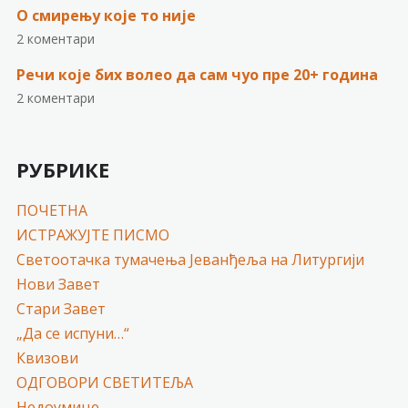
О смирењу које то није
2 коментари
Речи које бих волео да сам чуо пре 20+ година
2 коментари
РУБРИКЕ
ПОЧЕТНА
ИСТРАЖУЈТЕ ПИСМО
Светоотачка тумачења Јеванђеља на Литургији
Нови Завет
Стари Завет
„Да се испуни…“
Квизови
ОДГОВОРИ СВЕТИТЕЉА
Недоумице