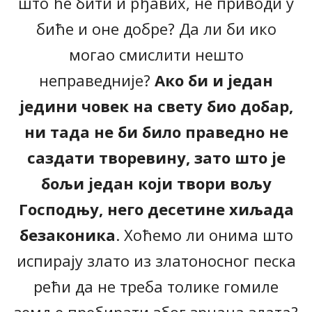
што ће бити и рђавих, не приводи у
биће и оне добре? Да ли би ико
могао смислити нешто
неправедније?
Ако би и један
једини човек на свету био добар,
ни тада не би било праведно не
саздати творевину, зато што је
бољи један који твори вољу
Господњу, него десетине хиљада
безаконика
. Хоћемо ли онима што
испирају злато из златоносног песка
рећи да не треба толике гомиле