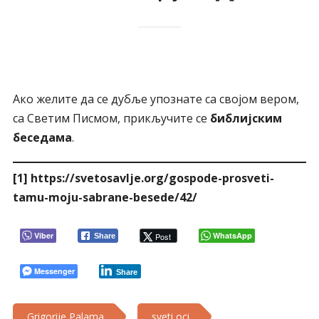
Ако желите да се дубље упознате са својом вером,
са Светим Писмом, прикључите се
библијским
беседама
.
[1]
https://svetosavlje.org/gospode-prosveti-
tamu-moju-sabrane-besede/42/
Viber
WhatsApp
Post
Share
Messenger
Share
Grigorije Palama
sveti oci