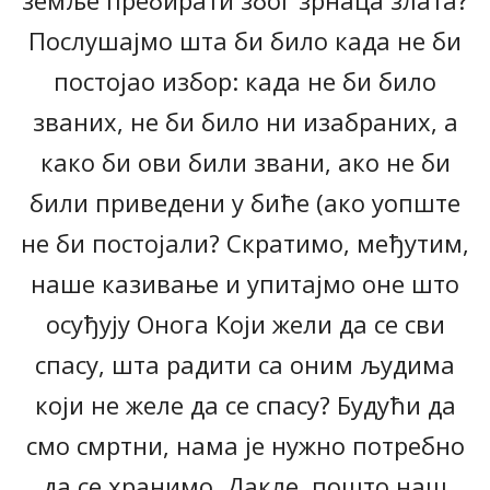
земље пребирати због зрнаца злата?
Послушајмо шта би било када не би
постојао избор: када не би било
званих, не би било ни изабраних, а
како би ови били звани, ако не би
били приведени у биће (ако уопште
не би постојали? Скратимо, међутим,
наше казивање и упитајмо оне што
осуђују Онога Који жели да се сви
спасу, шта радити са оним људима
који не желе да се спасу? Будући да
смо смртни, нама је нужно потребно
да се хранимо. Дакле, пошто наш