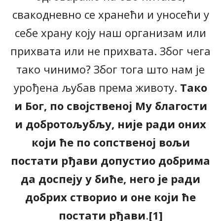
свакодневно се хранећи и уносећи у
себе храну коју наш организам или
прихвата или не прихвата. Због чега
тако чинимо? Због тога што нам је
урођена љубав према животу.
Тако
и Бог, по својственој Му благости
и добротољубљу, није ради оних
који ће по сопственој вољи
постати рђави допустио добрима
да доспеју у биће, него је ради
добрих створио и оне који ће
постати рђави
.
[1]