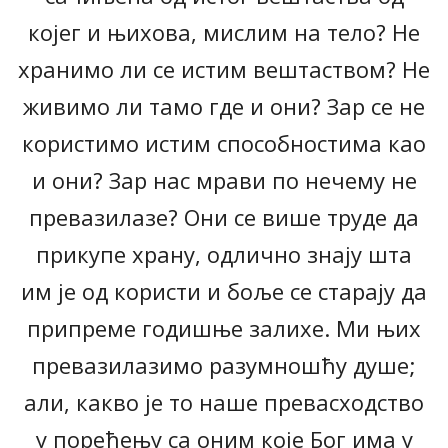
којег и њихова, мислим на тело? Не
хранимо ли се истим вештаством? Не
живимо ли тамо где и они? Зар се не
користимо истим способностима као
и они? Зар нас мрави по нечему не
превазилазе? Они се више труде да
прикупе храну, одлично знају шта
им је од користи и боље се старају да
припреме годишње залихе. Ми њих
превазилазимо разумношћу душе;
али, какво је то наше превасходство
у поређењу са оним које Бог има у