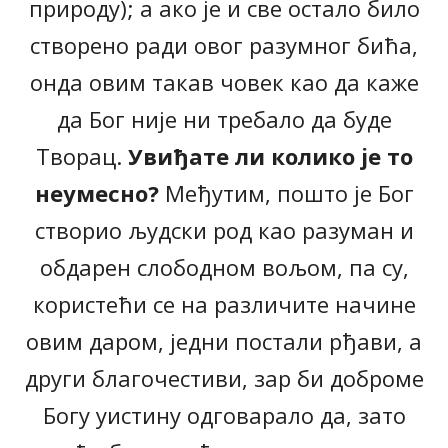
природу); а ако је и све остало било
створено ради овог разумног бића,
онда овим такав човек као да каже
да Бог није ни требало да буде
Творац.
Увиђате ли колико је то
неумесно?
Међутим, пошто је Бог
створио људски род као разуман и
обдарен слободном вољом, па су,
користећи се на различите начине
овим даром, једни постали рђави, а
други благочестиви, зар би доброме
Богу уистину одговарало да, зато