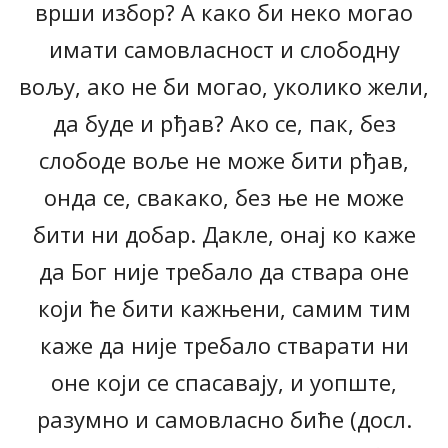
врши избор? А како би неко могао
имати самовласност и слободну
вољу, ако не би могао, уколико жели,
да буде и рђав? Ако се, пак, без
слободе воље не може бити рђав,
онда се, свакако, без ње не може
бити ни добар. Дакле, онај ко каже
да Бог није требало да ствара оне
који ће бити кажњени, самим тим
каже да није требало стварати ни
оне који се спасавају, и уопште,
разумно и самовласно биће (досл.