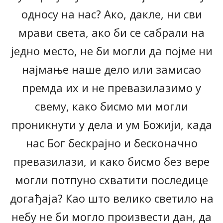
односу на нас? Ако, дакле, ни сви
мрави света, ако би се сабрали на
једно место, не би могли да појме ни
најмање наше дело или замисао
премда их и не превазилазимо у
свему, како бисмо ми могли
проникнути у дела и ум Божији, када
нас Бог бескрајно и бесконачно
превазилази, и како бисмо без вере
могли потпуно схватити последице
догађаја? Као што велико светило на
небу не би могло произвести дан, да