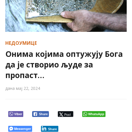
НЕДОУМИЦЕ
Онима којима оптужују Бога
да је створио људе за
пропаст…
дана
мај 22, 2024
Viber
WhatsApp
Post
Share
Messenger
Share