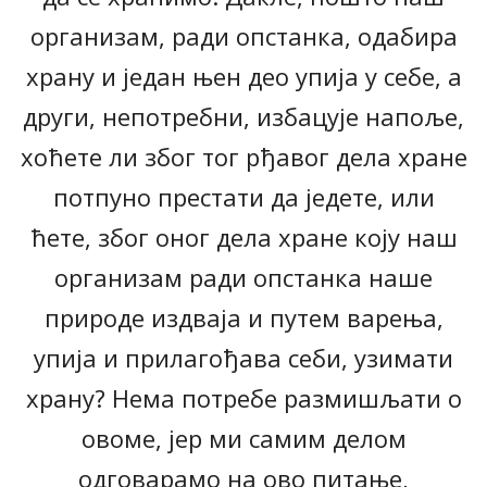
организам, ради опстанка, одабира
храну и један њен део упија у себе, а
други, непотребни, избацује напоље,
хоћете ли због тог рђавог дела хране
потпуно престати да једете, или
ћете, због оног дела хране коју наш
организам ради опстанка наше
природе издваја и путем варења,
упија и прилагођава себи, узимати
храну? Нема потребе размишљати о
овоме, јер ми самим делом
одговарамо на ово питање,