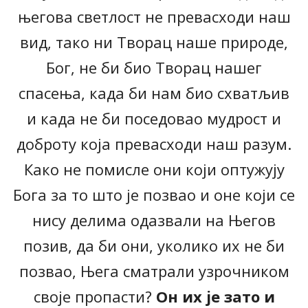
његова светлост не превасходи наш
вид, тако ни Творац наше природе,
Бог, не би био Творац нашег
спасења, када би нам био схватљив
и када не би поседовао мудрост и
доброту која превасходи наш разум.
Како не помисле они који оптужују
Бога за то што је позвао и оне који се
нису делима одазвали на Његов
позив, да би они, уколико их не би
позвао, Њега сматрали узрочником
своје пропасти?
Он их је зато и