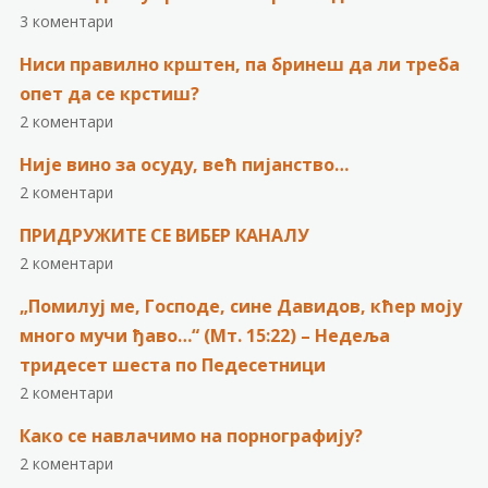
3 коментари
Ниси правилно крштен, па бринеш да ли треба
опет да се крстиш?
2 коментари
Није вино за осуду, већ пијанство…
2 коментари
ПРИДРУЖИТЕ СЕ ВИБЕР КАНАЛУ
2 коментари
„Помилуј ме, Господе, сине Давидов, кћер моју
много мучи ђаво…“ (Мт. 15:22) – Недеља
тридесет шеста по Педесетници
2 коментари
Како се навлачимо на порнографију?
2 коментари