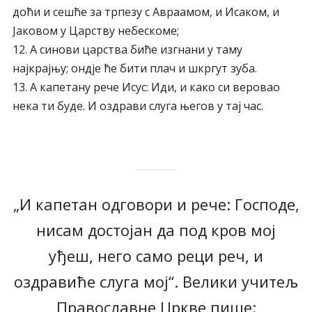
доћи и сешће за трпезу с Авраамом, и Исаком, и
Јаковом у Царству небескоме;
12. А синови царства биће изгнани у таму
најкрајњу; ондје ће бити плач и шкргут зуба.
13. А капетану рече Исус: Иди, и како си веровао
нека ти буде. И оздрави слуга његов у тај час.
„И капетан одговори и рече: Господе,
нисам достојан да под кров мој
уђеш, него само реци реч, и
оздравиће слуга мој“. Велики учитељ
Православне Цркве пише: