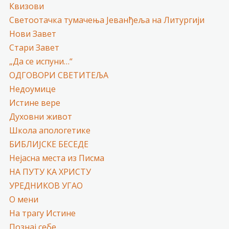
Квизови
Светоотачка тумачења Јеванђеља на Литургији
Нови Завет
Стари Завет
„Да се испуни…“
ОДГОВОРИ СВЕТИТЕЉА
Недоумице
Истине вере
Духовни живот
Школа апологетике
БИБЛИЈСКЕ БЕСЕДЕ
Нејасна места из Писма
НА ПУТУ КА ХРИСТУ
УРЕДНИКОВ УГАО
О мени
На трагу Истине
Познај себе