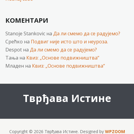
КОМЕНТАРИ
Stanoje Stankovic
на
Да ли смемо да се радујемо?
Срећко
на
Подвиг није исто што и неуроза.
Despot
на
Да ли смемо да се радујемо?
Тања
на
Квиз: „Основе подвижништва“
Младен
на
Квиз: „Основе подвижништва“
Тврђава Истине
Copyright © 2026 Тврђава Истине.
Designed by
WPZOOM