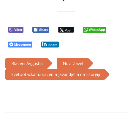
Viber
WhatsApp
Post
Share
Messenger
Share
Blazeni Avgustin
Novi Zavet
Svetootacka tumacenja Jevandjelja na Liturgiji