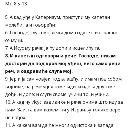
Мт. 8:5-13
5. А кад уђе у Капернаум, приступи му капетан
молећи га и говорећи:
6. Господе, слуга мој лежи дома одузет, и страшно
се мучи.
7. А Исус му рече: Ја ћу доћи и исцелићу га.
8. И капетан одговори и рече: Господе, нисам
достојан да под кров мој уђеш, него само реци
реч, и оздравиће слуга мој.
9. Јер и ја сам човјек под влашћу, и имам под собом
војнике, па речем једноме: иди, и иде: и другоме:
дођи, и дође; и слуги своме: учини то, и учини.
10. А кад чу Исус, задиви се и рече онима што иду за
њим: Заиста вам кажем: ни у Израиљу толике вере
не нађох.
11. А кажем вам да ће многи од истока и запада