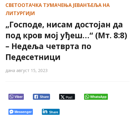
СВЕТООТАЧКА ТУМАЧЕЊА ЈЕВАНЂЕЉА НА
ЛИТУРГИЈИ
„Господе, нисам достојан да
под кров мој уђеш…“ (Мт. 8:8)
– Недеља четврта по
Педесетници
дана
август 15, 2023
Viber
WhatsApp
Post
Share
Messenger
Share