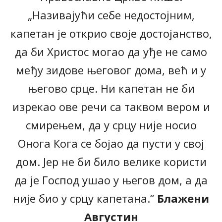
„Називајући себе недостојним,
капетан је открио своје достојанство,
да би Христос могао да уђе не само
међу зидове његовог дома, већ и у
његово срце. Ни капетан не би
изрекао ове речи са таквом вером и
смирењем, да у срцу није носио
Онога Кога се бојао да пусти у свој
дом. Јер не би било велике користи
да је Господ ушао у његов дом, а да
није био у срцу капетана.“
Блажени
Августин