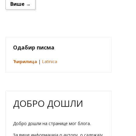
Више →
Одабир писма
Ћирилица
|
Latinica
ДОБРО ДОШЛИ
Добро дошли на странице мог блога.
За више информација о аутору, о садржају