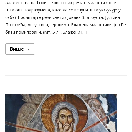
блаженства на Гори – Христових речи о милостивости.
Шта она подразумева, како да се испуни, шта укључује у
себе? Прочитајте речи светих Јована Златоуста, Јустина
Поповића, Августина, Јеронима. Блажени милостиви, јер ће
бити помиловани. (Мт. 5:7) „Блажени […]
Више →