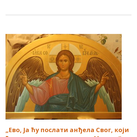
„Ево, Ја ћу послати анђела Свог, који