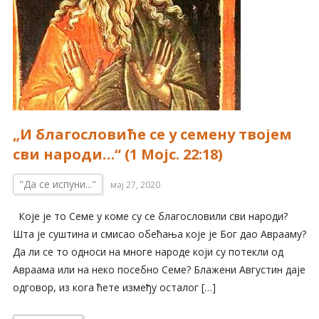
„И благословиће се у семену твојем
сви народи…“ (1 Мојс. 22:18)
"Да се испуни..."
мај 27, 2020
Које је то Семе у коме су се благословили сви народи?
Шта је суштина и смисао обећања које је Бог дао Аврааму?
Да ли се то односи на многе народе који су потекли од
Авраама или на неко посебно Семе? Блажени Августин даје
одговор, из кога ћете између осталог […]