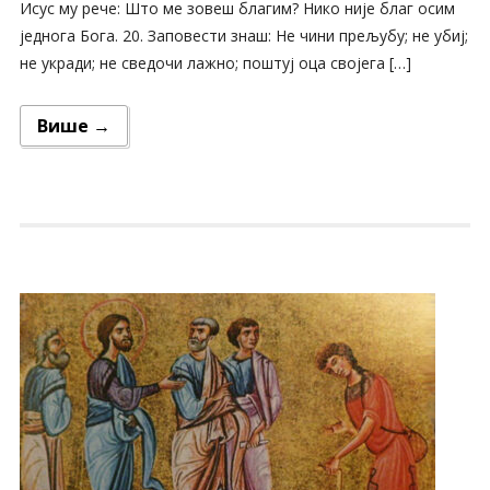
Исус му рече: Што ме зовеш благим? Нико није благ осим
једнога Бога. 20. Заповести знаш: Не чини прељубу; не убиј;
не укради; не сведочи лажно; поштуј оца својега […]
Више →