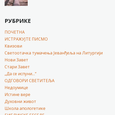
РУБРИКЕ
ПОЧЕТНА
ИСТРАЖУЈТЕ ПИСМО
Квизови
Светоотачка тумачења Јеванђеља на Литургији
Нови Завет
Стари Завет
„Да се испуни…“
ОДГОВОРИ СВЕТИТЕЉА
Недоумице
Истине вере
Духовни живот
Школа апологетике