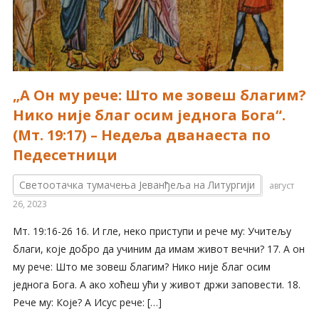
„А Он му рече: Што ме зовеш благим?
Нико није благ осим једнога Бога“.
(Мт. 19:17) – Недеља дванаеста по
Педесетници
Светоотачка тумачења Јеванђеља на Литургији
август
26, 2023
Мт. 19:16-26 16. И гле, неко приступи и рече му: Учитељу
благи, које добро да учиним да имам живот вечни? 17. А он
му рече: Што ме зовеш благим? Нико није благ осим
једнога Бога. А ако хоћеш ући у живот држи заповести. 18.
Рече му: Које? А Исус рече: […]