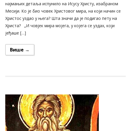
најмањих детаља испунило на Исусу Христу, изабраном
Месији. Ко је био човек Христовог мира, на који начин се
Христос уздао у њега? Шта значи да је подигао пету на
Христа? „И човјек мира мојега, у којега се уздах, који
јеђаше […]
Више →