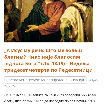
„А Исус му рече: Што ме зовеш
благим? Нико није благ осим
једнога Бога.“ (Лк. 18:19) – Недеља
тридесет четврта по Педесетници
Светоотачка тумачења Јеванђеља на Литургији
јануар
27, 2024
Лк. 18:18-27 18. И запита га неки кнез говорећи: Учитељу
благи, шта да учиним па да наследим живот вечни? 19. А