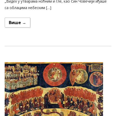
„Видех у утварама ноћним и гле, као Син Човечији иђаше
са облацима небеским […]
Више →