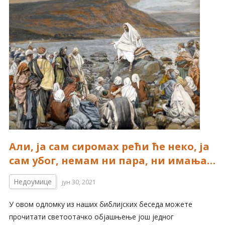
Али, ја сам сиромах рећи ће неко, ја
сам убог, немам ни пара, ни имања…
Недоумице
јун 30, 2021
У овом одломку из наших библијских беседа можете
прочитати светоотачко објашњење још једног