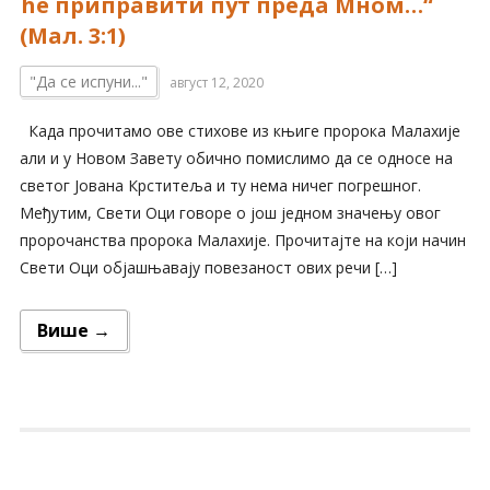
ће приправити пут преда Мном…“
(Мал. 3:1)
"Да се испуни..."
август 12, 2020
Када прочитамо ове стихове из књиге пророка Малахије
али и у Новом Завету обично помислимо да се односе на
светог Јована Крститеља и ту нема ничег погрешног.
Међутим, Свети Оци говоре о још једном значењу овог
пророчанства пророка Малахије. Прочитајте на који начин
Свети Оци објашњавају повезаност ових речи […]
Више →