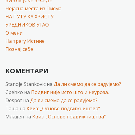
БИБЛИЈСКЕ БЕСЕДЕ
Нејасна места из Писма
НА ПУТУ КА ХРИСТУ
УРЕДНИКОВ УГАО
О мени
На трагу Истине
Познај себе
КОМЕНТАРИ
Stanoje Stankovic
на
Да ли смемо да се радујемо?
Срећко
на
Подвиг није исто што и неуроза.
Despot
на
Да ли смемо да се радујемо?
Тања
на
Квиз: „Основе подвижништва“
Младен
на
Квиз: „Основе подвижништва“