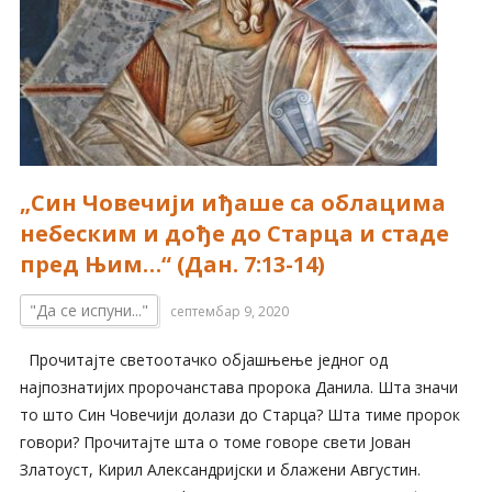
„Син Човечији иђаше са облацима
небеским и дође до Старца и стаде
пред Њим…“ (Дан. 7:13-14)
"Да се испуни..."
септембар 9, 2020
Прочитајте светоотачко објашњење једног од
најпознатијих пророчанстава пророка Данила. Шта значи
то што Син Човечији долази до Старца? Шта тиме пророк
говори? Прочитајте шта о томе говоре свети Јован
Златоуст, Кирил Александријски и блажени Августин.