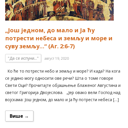
„Још једном, до мало и Ја ћу
потрести небеса и земљу и море и
суву земљу…“ (Аг. 2:6-7)
"Да се испуни..."
август 19, 2020
Ко ће то потрести небо и земљу и море? И када? На кога
се једино могу односити ове речи? Шта о томе говоре
Свети Оци? Прочитајте објашњење блаженог Августина и
светог Григорија Двојеслова. „Јер овако вели Господ над
војскама: Још једном, до мало и Ја ћу потрести небеса […]
Више →