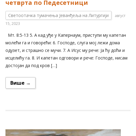
четврта по Педесетници
Светоотачка тумачења Јеванђеља на Литургији
август
15, 2023
Мт. 8:5-13 5. А кад уђе у Капернаум, приступи му капетан
молећи га и говорећи: 6. Господе, слуга мој лежи дома
одузет, и страшно се мучи. 7. А Исус му рече: Ја ћу доћи и
исцелићу га. 8. И капетан одговори и рече: Господе, нисам
достојан да под кров […]
Више →