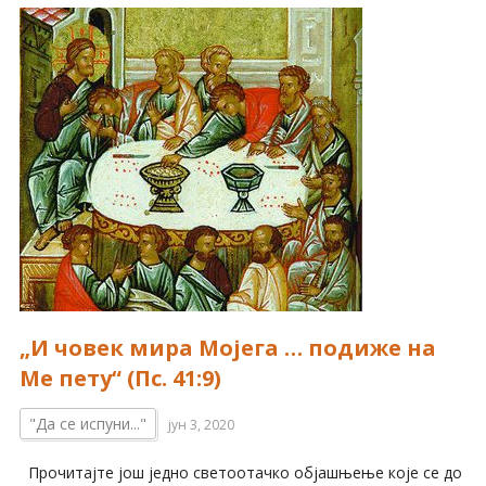
„И човек мира Мојега … подиже на
Ме пету“ (Пс. 41:9)
"Да се испуни..."
јун 3, 2020
Прочитајте још једно светоотачко објашњење које се до