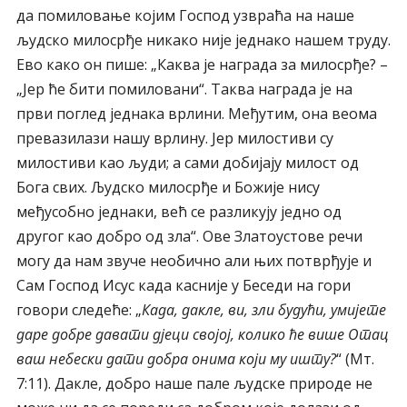
да помиловање којим Господ узвраћа на нашe
људско милосрђе никако није једнако нашем труду.
Ево како он пише: „Каква је награда за милосрђе? –
„Јер ће бити помиловани“. Таква награда је на
први поглед једнака врлини. Међутим, она веома
превазилази нашу врлину. Јер милостиви су
милостиви као људи; а сами добијају милост од
Бога свих. Људско милосрђе и Божије нису
међусобно једнаки, већ се разликују једно од
другог као добро од зла“. Ове Златоустове речи
могу да нам звуче необично али њих потврђује и
Сам Господ Исус када касније у Беседи на гори
говори следеће: „
Када, дакле, ви, зли будући, умијете
даре добре давати дјеци својој, колико ће више Отац
ваш небески дати добра онима који му ишту?
“ (Мт.
7:11). Дакле, добро наше пале људске природе не