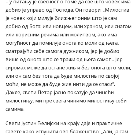
– у питању је свесност о томе да све што човек има
добио је управо од Господа. Он говори: „Милостив
је човек који милује ближњег оним што је сам
добио од Бога: или новцем, или храном, или снагом
или корисним речима или молитвом, ако има
могућност да помилује онога ко моли од њега,
сматрајући себе самога дужником, јер је добио
више од онога што се тражи од њега самог… Јер
сиромах може да остане жив и без онога што моли,
али он сам без тога да буде милостив по својој
моћи, не може да буде жив нити да се спаси“.
Дакле, свети Петар јасно показује да чинећи
милостињу, ми пре свега чинимо милостињу себи
самима.
Свети Јустин Ћелијски на крају даје и практичне
савете како испунити ово блаженство: „Али, ја сам