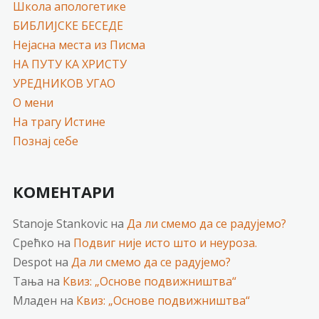
Школа апологетике
БИБЛИЈСКЕ БЕСЕДЕ
Нејасна места из Писма
НА ПУТУ КА ХРИСТУ
УРЕДНИКОВ УГАО
О мени
На трагу Истине
Познај себе
КОМЕНТАРИ
Stanoje Stankovic
на
Да ли смемо да се радујемо?
Срећко
на
Подвиг није исто што и неуроза.
Despot
на
Да ли смемо да се радујемо?
Тања
на
Квиз: „Основе подвижништва“
Младен
на
Квиз: „Основе подвижништва“