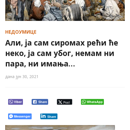
НЕДОУМИЦЕ
Али, ја сам сиромах рећи ће
неко, ја сам убог, немам ни
пара, ни имања…
дана
јун 30, 2021
Viber
WhatsApp
Post
Share
Messenger
Share