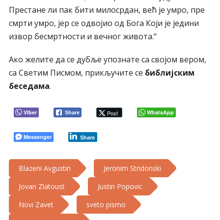
Престане ли пак бити милосрдан, већ је умро, пре
смрти умро, јер се одвојио од Бога Који је једини
извор бесмртности и вечног живота.“
Ако желите да се дубље упознате са својом вером,
са Светим Писмом, прикључите се
библијским
беседама
.
Viber
WhatsApp
Post
Share
Messenger
Share
Blazeni Avgustin
Jeronim Stridonski
Jovan Zlatoust
Justin Popovic
Novi Zavet
sveto pismo