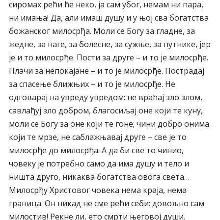
сиромах рећи ће неко, ја сам убог, немам ни пара,
ни имања! Да, али имаш душу и у њој сва богатства
божанског милосрђа. Моли се Богу за гладне, за
жедне, за наге, за болесне, за сужње, за путнике, јер
је и то милосрђе. Пости за друге – и то је милосрђе.
Плачи за непокајане – и то је милосрђе. Пострадај
за спасење ближњих – и то је милосрђе. Не
одговарај на увреду увредом: не враћај зло злом,
савлађуј зло добром, благосиљај оне који те куну,
моли се Богу за оне који те гоне; чини добро онима
који те мрзе, не саблажњавај друге – све је то
милосрђе до милосрђа. А да би све то чинио,
човеку је потребно само да има душу и тело и
ништа друго, никаква богатства овога света…
Милосрђу Христовог човека нема краја, нема
граница. Он никад не сме рећи себи: довољно сам
милостив! Рекне ли, ето смрти његовој души.