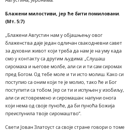
Блажени милостиви, јер ће бити помиловани
.
(Мт. 5:7)
„Блажени Августин нам у објашњењу овог
блаженства даје један одличан свакодневни савет
за духовни живот који треба да нам је на уму када
смо у контакту са другим људима: „Слушаш
сиромаха и његове молбе, али си и ти сам сиромах
пред Богом. Од тебе моле и ти исто молиш. Како си
поступио са оним који те је молио, тако ће и Бог
поступити са тобом. Јер си ти и испуњен у изобиљу,
али си истовремено и сиромашан: напуни онога
који нема од своје пуноће, да би пуноћа Божија
преиспунила твоје сиромаштво“.
Свети Јован Златоуст са своје стране говори о томе