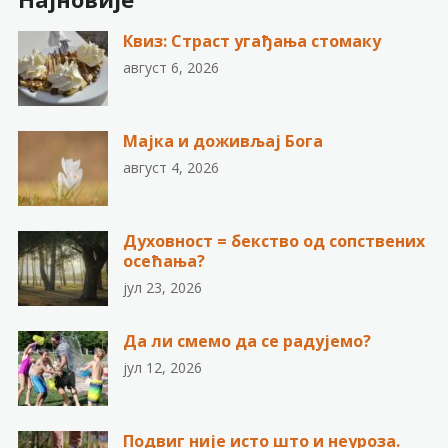
Квиз: Страст угађања стомаку
август 6, 2026
Мајка и доживљај Бога
август 4, 2026
Духовност = бекство од сопствених
осећања?
јул 23, 2026
Да ли смемо да се радујемо?
јул 12, 2026
Подвиг није исто што и неуроза.