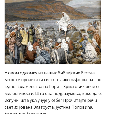
У овом одломку из наших библијских беседа
можете прочитати светоотачко објашњење још
једног блаженства на Гори – Христових речи о
милостивости. Шта она подразумева, како да се
испуни, шта укључује у себе? Прочитајте речи
светих Јована Златоуста, Јустина Поповића,
Августина, Јеронима.