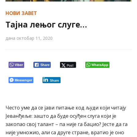
НОВИ ЗАВЕТ
Тајна лењог слуге…
дана
октобар 11, 2020
Viber
WhatsApp
Post
Share
Messenger
Share
Често уме да се јави питање код људи који читају
Јеванђеље: зашто да буде осуђен слуга који је
закопао свој талант – па није га бацио? Јесте да га
није умножио, али са друге стране, вратио је оно