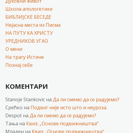
Духовни живот
Школа апологетике
БИБЛИЈСКЕ БЕСЕДЕ
Нејасна места из Писма
НА ПУТУ КА ХРИСТУ
УРЕДНИКОВ УГАО
О мени
На трагу Истине
Познај себе
КОМЕНТАРИ
Stanoje Stankovic
на
Да ли смемо да се радујемо?
Срећко
на
Подвиг није исто што и неуроза.
Despot
на
Да ли смемо да се радујемо?
Тања
на
Квиз: „Основе подвижништва“
Младен
на
Квиз: „Основе подвижништва“