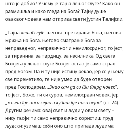
што је добио? У чему је тајна лењог слуге? Како он
размишља и како гледа на Бога? Тајну душе
оваквог човека нам открива свети Јустин Ћелијски.
„Тајна
лењог слуге
: његово презирање Бога, његова
мржња на Бога, његово сматрање Бога за
неправедног, неправичног и немилосрдног; то јест,
за тиранина, за тврдицу, за насилника. Од свега
Божјега у лењог слуге Божјег остао је само страх
пред Богом. Па и ту није истину рекао, јер се у њему
све пореметило, те није умео да буде отворен
пред Господарем. „
Знао сам да си ти тврд човек
“,
то јест, Боже, ти си суров, немилосрдан човек, јер
„
жњеш где ниси сејао и купиш где ниси вејао
“ (ст. 24).
Другим речима: овај свет и људи у овом свету –
нису твоји; ти само неправично користиш труд
људски; узимаш себи оно што припада људима;