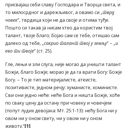
присвајаш себи славу Господара и Творца света, и
то милосрдног и дарежљивог, а овамо си „
тврд
човек
“, тврдица који не да своје и отима туђе.
Пошто си такав ја нисам хтео да користим твој
талант, твоје благо; бојао сам се тебе, отишао сам
далеко од тебе, „
сакрио талант твој у земљу
“ – „
и
ево ти твоје
“ (ст. 25).
Гле, лењи и зли слуга, није могао да уништи талант
Божји, благо Божје; морао је да га врати Богу: Божје
Богу. – То је тип материјалисте, атеисте,
позитивисте, једном речју: хуманисте, хоминисте.
Сви они једно неће: неће Бога и ништа Божје, хоће
по сваку цену да остану при човеку и човечјем
(попут лудих девојака: Мт. 25:1-13): нећу Бога ни у
овом ни у оном свету, ни у овом ни у оном
животу.“
[1]