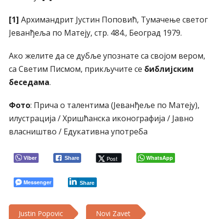
[1]
Архимандрит Јустин Пoповић, Тумачење светог
Јеванђеља по Матеју, стр. 484., Београд 1979.
Ако желите да се дубље упознате са својом вером,
са Светим Писмом, прикључите се
библијским
беседама
.
Фото
: Прича о талентима (Јеванђеље по Матеју),
илустрација / Хришћанска иконографија / Јавно
власништво / Едукативна употреба
Viber
WhatsApp
Post
Share
Messenger
Share
Justin Popovic
Novi Zavet