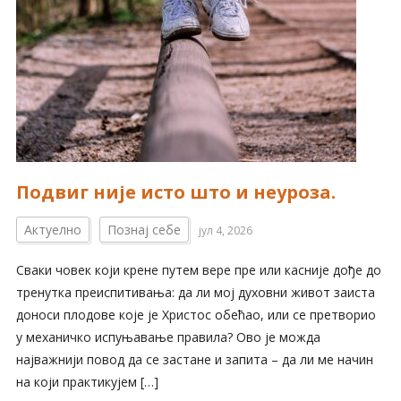
Подвиг није исто што и неуроза.
Актуелно
Познај себе
јул 4, 2026
Сваки човек који крене путем вере пре или касније дође до
тренутка преиспитивања: да ли мој духовни живот заиста
доноси плодове које је Христос обећао, или се претворио
у механичко испуњавање правила? Ово је можда
најважнији повод да се застане и запита – да ли ме начин
на који практикујем […]