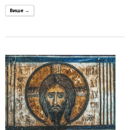
Више →