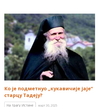
Ко је подметнуо „кукавичије јаје“
старцу Тадеју?
На трагу Истине
март 30, 2025