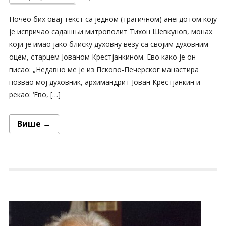
Почео бих овај текст са једном (трагичном) анегдотом коју
је испричао садашњи митрополит Тихон Шевкунов, монах
који је имао јако блиску духовну везу са својим духовним
оцем, старцем Јованом Крестјанкином. Ево како је он
писао: „Недавно ме је из Псково-Печерског манастира
позвао мој духовник, архимандрит Јован Крестјанкин и
рекао: ‘Ево, […]
Више →