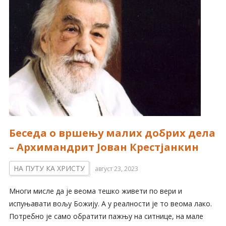
Беседа о вршењу малих добрих дела
– Архимандрит Јован Крестјанкин
НА ПУТУ КА ХРИСТУ
август 23, 2023
Многи мисле да је веома тешко живети по вери и
испуњавати вољу Божију. А у реалности је то веома лако.
Потребно је само обратити пажњу на ситнице, на мале