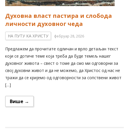
Духовна власт пастира и слобода
личности духовног чеда
НА ПУТУ КА ХРИСТУ
фебруар 28, 2026
Предлажем да прочитате одличан и врло детаљан текст
који се дотиче теме која треба да буде темељ нашег
духовног живота – свест о томе да смо ми одговорни за
свој духовни живот и да не можемо, да Христос од нас не
тражи да се кријемо од одговорности за сопствени живот
[…]
Више →