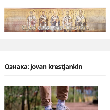
Ознака:
jovan krestjankin