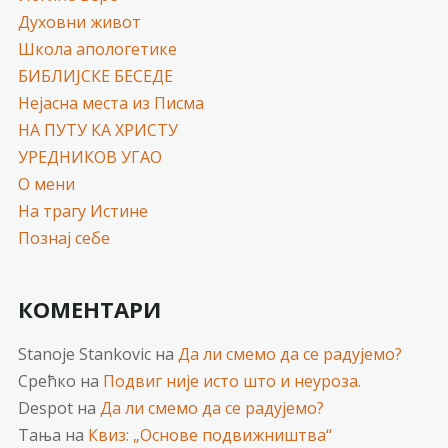
Духовни живот
Школа апологетике
БИБЛИЈСКЕ БЕСЕДЕ
Нејасна места из Писма
НА ПУТУ КА ХРИСТУ
УРЕДНИКОВ УГАО
О мени
На трагу Истине
Познај себе
КОМЕНТАРИ
Stanoje Stankovic
на
Да ли смемо да се радујемо?
Срећко
на
Подвиг није исто што и неуроза.
Despot
на
Да ли смемо да се радујемо?
Тања
на
Квиз: „Основе подвижништва“