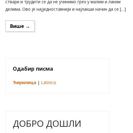
ствари и трудити се да не учинимо грех у малим и лаким
делима. Ово је најједноставнији и најлакши начин да се […]
Више →
Одабир писма
Ћирилица
|
Latinica
ДОБРО ДОШЛИ