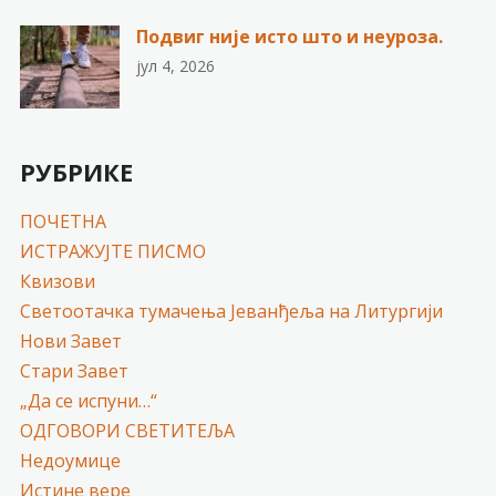
Подвиг није исто што и неуроза.
јул 4, 2026
РУБРИКЕ
ПОЧЕТНА
ИСТРАЖУЈТЕ ПИСМО
Квизови
Светоотачка тумачења Јеванђеља на Литургији
Нови Завет
Стари Завет
„Да се испуни…“
ОДГОВОРИ СВЕТИТЕЉА
Недоумице
Истине вере