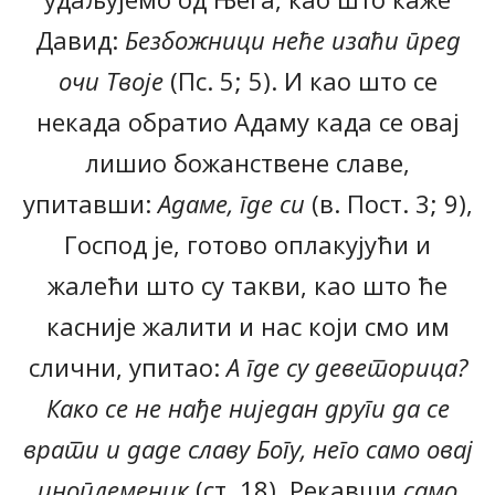
Давид:
Безбожници неће изаћи пред
очи Твоје
(Пс. 5; 5). И као што се
некада обратио Адаму када се овај
лишио божанствене славе,
упитавши:
Адаме, где си
(в. Пост. 3; 9),
Господ је, готово оплакујући и
жалећи што су такви, као што ће
касније жалити и нас који смо им
слични, упитао:
А где су деветорица?
Како се не нађе ниједан други да се
врати и даде славу Богу, него само овај
иноплеменик
(ст. 18). Рекавши
само