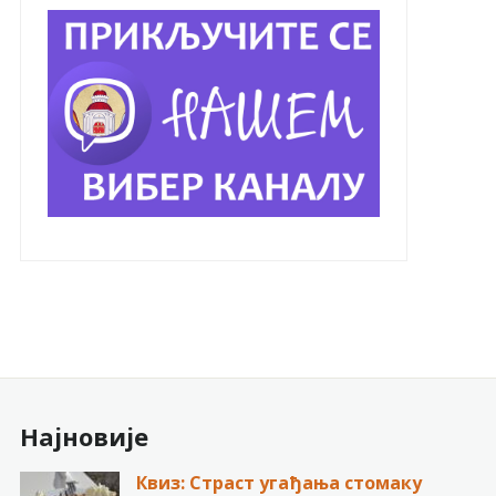
Најновије
Квиз: Страст угађања стомаку