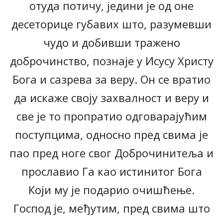
отуда потичу, једини је од оне
десеторице губавих што, разумевши
чудо и добивши тражено
доброчинство, познаје у Исусу Христу
Бога и сазрева за веру. Он се вратио
да искаже своју захвалност и веру и
све је то пропратио одговарајућим
поступцима, односно пред свима је
пао пред ноге свог Доброчинитеља и
прославио Га као истинитог Бога
Који му је подарио очишћење.
Господ је, међутим, пред свима што