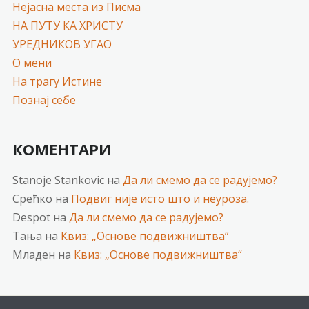
Нејасна места из Писма
НА ПУТУ КА ХРИСТУ
УРЕДНИКОВ УГАО
О мени
На трагу Истине
Познај себе
КОМЕНТАРИ
Stanoje Stankovic
на
Да ли смемо да се радујемо?
Срећко
на
Подвиг није исто што и неуроза.
Despot
на
Да ли смемо да се радујемо?
Тања
на
Квиз: „Основе подвижништва“
Младен
на
Квиз: „Основе подвижништва“