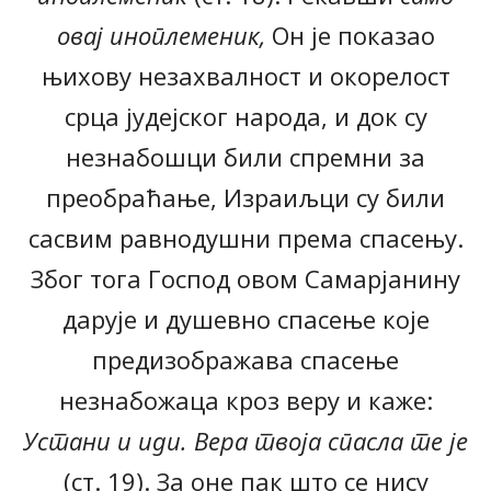
овај иноплеменик,
Он је показао
њихову незахвалност и окорелост
срца јудејског народа, и док су
незнабошци били спремни за
преобраћање, Израиљци су били
сасвим равнодушни према спасењу.
Због тога Господ овом Самарјанину
дарује и душевно спасење које
предизображава спасење
незнабожаца кроз веру и каже:
Устани и иди. Вера твоја спасла те је
(ст. 19). За оне пак што се нису