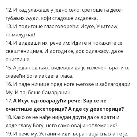
12. И кад улажаше у једно село, сретоше га десет
губавих људи, који стадоше издалека,
13. И подигоше глас говорећи: Исусе, Учитељу,
помилуј нас!
14. И видевши их, рече им: Идите и покажите се
свештеницима. И догоди се, док одлажаху, да се
очистише.
15. А један од њих, видевши да је излечен, врати се
славећи Бога из свега гласа.
16. И паде ничице пред ноге његове и заблагодари
Му. И тај беше Самарјанин.
17.
А Исус одговарајући рече: Зар се не
очистише десеторица? А где су деветорица?
18. Како се не нађе ниједан други да се врати и
даде славу Богу, него само овај иноплеменик?
19. И рече му: Устани и иди; вера твоја спасла те је.