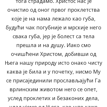
тога страдамо. Христос нас је
очистио од оног првог проклетства
које је на нама лежало као губа,
будући чак погубније и мрскије него
свака губа, јер је болест са тела
прешла и на душу. Иако смо
очишћени Христом, добивши од
Њега нашу природу исто онако чисту
каква је била и у почетку, нисмо Му
се присајединили прослављајући Га
врлинским животом него се опет,
услед проклетих и безаконих дела,
удаљујемо од Њега, као што каже