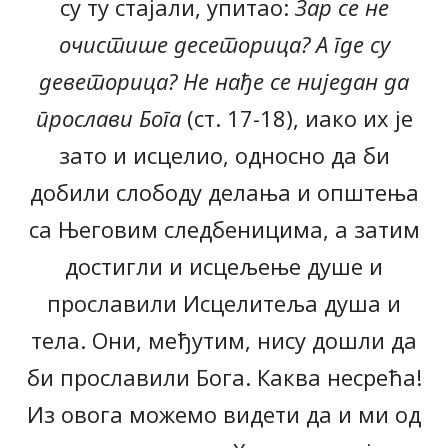
су ту стајали, упитао:
Зар се не
очистише десеторица? А где су
деветорица? Не нађе се ниједан да
прослави Бога
(ст. 17-18), иако их је
зато и исцелио, односно да би
добили слободу делања и општења
са Његовим следбеницима, а затим
достигли и исцељење душе и
прославили Исцелитеља душа и
тела. Они, међутим, нису дошли да
би прославили Бога. Каква несрећа!
Из овога можемо видети да и ми од