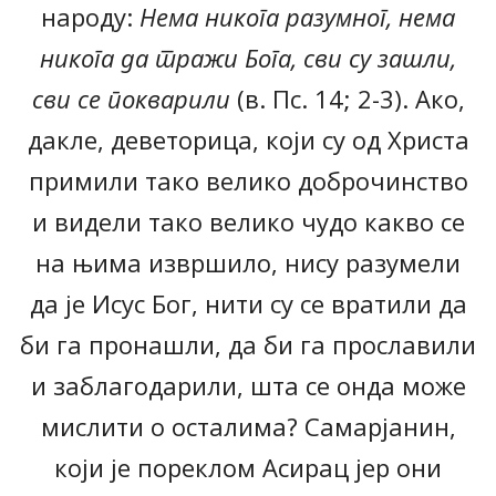
народу:
Нема никога разумног, нема
никога да тражи Бога, сви су зашли,
сви се покварили
(в. Пс. 14; 2-3). Ако,
дакле, деветорица, који су од Христа
примили тако велико доброчинство
и видели тако велико чудо какво се
на њима извршило, нису разумели
да је Исус Бог, нити су се вратили да
би га пронашли, да би га прославили
и заблагодарили, шта се онда може
мислити о осталима? Самарјанин,
који је пореклом Асирац јер они