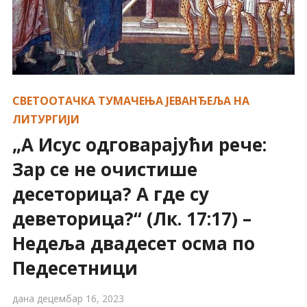
СВЕТООТАЧКА ТУМАЧЕЊА ЈЕВАНЂЕЉА НА
ЛИТУРГИЈИ
„А Исус одговарајући рече:
Зар се не очистише
десеторица? А где су
деветорица?“ (Лк. 17:17) –
Недеља двадесет осма по
Педесетници
дана
децембар 16, 2023