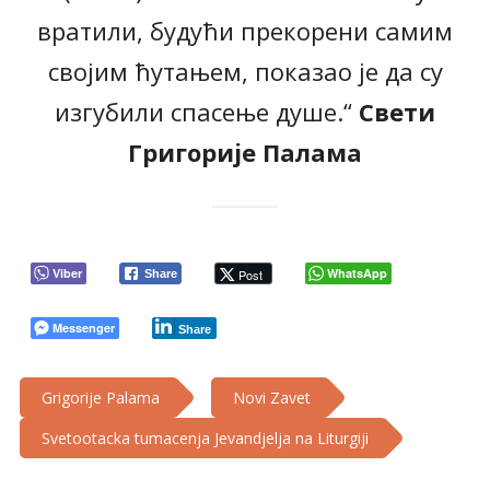
вратили, будући прекорени самим
својим ћутањем, показао је да су
изгубили спасење душе.“
Свети
Григорије Палама
Viber
WhatsApp
Post
Share
Messenger
Share
Grigorije Palama
Novi Zavet
Svetootacka tumacenja Jevandjelja na Liturgiji