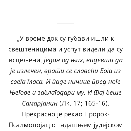
„У време док су губави ишли к
свештеницима и успут видели да су
исцељени,
један од њих, видевши да
је излечен, врати се славећи Бога из
свега гласа. И паде ничице пред ноге
Његове и заблагодари му. И тај беше
Самарјанин
(Лк. 17; 165-16).
Прекрасно је рекао Пророк-
Псалмопојац о тадашњем јудејском