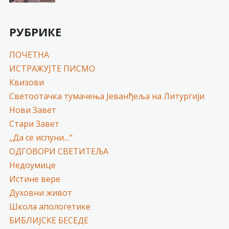
РУБРИКЕ
ПОЧЕТНА
ИСТРАЖУЈТЕ ПИСМО
Квизови
Светоотачка тумачења Јеванђеља на Литургији
Нови Завет
Стари Завет
„Да се испуни…“
ОДГОВОРИ СВЕТИТЕЉА
Недоумице
Истине вере
Духовни живот
Школа апологетике
БИБЛИЈСКЕ БЕСЕДЕ