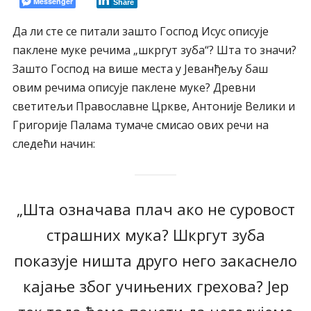
Messenger
Share
Да ли сте се питали зашто Господ Исус описује
паклене муке речима „шкргут зуба“? Шта то значи?
Зашто Господ на више места у Јеванђељу баш
овим речима описује паклене муке? Древни
светитељи Православне Цркве, Антоније Велики и
Григорије Палама тумаче смисао ових речи на
следећи начин:
„Шта означава плач ако не суровост
страшних мука? Шкргут зуба
показује ништа друго него закаснело
кајање због учињених грехова? Јер