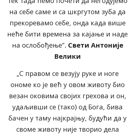
тек тада ћемо почети да негодујемо
на себе саме и са шкргутом зуба да
прекоревамо себе, онда када више
неће бити времена за кајање и наде
на ослобођење“.
Свети Антоније
Велики
„С правом се везују руке и ноге
ономе ко је већ у овом животу био
везан оковима својих грехова и он,
удаљивши се (тако) од Бога, бива
бачен у таму најкрајњу, будући да у
своме животу није творио дела