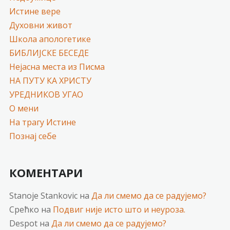
Истине вере
Духовни живот
Школа апологетике
БИБЛИЈСКЕ БЕСЕДЕ
Нејасна места из Писма
НА ПУТУ КА ХРИСТУ
УРЕДНИКОВ УГАО
О мени
На трагу Истине
Познај себе
КОМЕНТАРИ
Stanoje Stankovic
на
Да ли смемо да се радујемо?
Срећко
на
Подвиг није исто што и неуроза.
Despot
на
Да ли смемо да се радујемо?