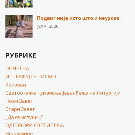
Подвиг није исто што и неуроза.
јул 4, 2026
РУБРИКЕ
ПОЧЕТНА
ИСТРАЖУЈТЕ ПИСМО
Квизови
Светоотачка тумачења Јеванђеља на Литургији
Нови Завет
Стари Завет
„Да се испуни…“
ОДГОВОРИ СВЕТИТЕЉА
Недоумице