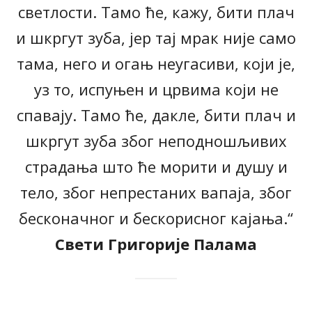
светлости. Тамо ће, кажу, бити плач
и шкргут зуба, јер тај мрак није само
тама, него и огањ неугасиви, који је,
уз то, испуњен и црвима који не
спавају. Тамо ће, дакле, бити плач и
шкргут зуба због неподношљивих
страдања што ће морити и душу и
тело, због непрестаних вапаја, због
бесконачног и бескорисног кајања.“
Свети Григорије Палама