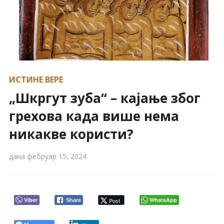
ИСТИНЕ ВЕРЕ
„Шкргут зуба“ – кајање због
грехова када више нема
никакве користи?
дана
фебруар 15, 2024
Viber
WhatsApp
Post
Share