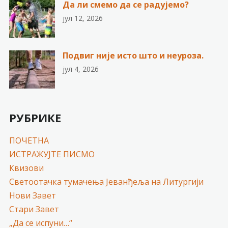
Да ли смемо да се радујемо?
јул 12, 2026
Подвиг није исто што и неуроза.
јул 4, 2026
РУБРИКЕ
ПОЧЕТНА
ИСТРАЖУЈТЕ ПИСМО
Квизови
Светоотачка тумачења Јеванђеља на Литургији
Нови Завет
Стари Завет
„Да се испуни…“