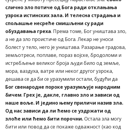
слично зло потиче од Бога ради отклањања
узрока истинских зала. И телесна страдања и
спољашње несреће смишљени су ради
обуздавања греха
. Према томе, Бог уништава зло,
а не да зло проистиче од Бога. Лекар не уноси
болест у тело, него је уништава. Разарање градова,
земљотреси, поплаве, пораз војске, бродоломи и
истребљење великог броја људи било од земље,
мора, ваздуха, ватре или неког другог узрока,
дешава се да би се уразумили остали, будући да
Бог свенародне пороке уразумљује народним
бичем
.
Грех је, дакле, главно зло и зависи од
наше воље. И једино њему приличи назив зла.
Од нас зависи да ли ћемо се уздржати од
злоће или ћемо бити порочни.
Остала зла могу
бити или повод да се покаже одважност (као код