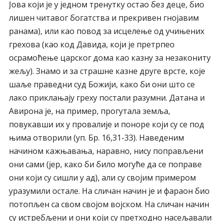
Јова који је у једном тренутку остао без деце, био
лишен читавог богатства и прекривен гнојавим
ранама), или као повод за исцелење од учињених
грехова (као код Давида, који је претрпео
осрамоћење царског дома као казну за незакониту
жељу). Знамо и за страшне казне друге врсте, које
шаље праведни суд Божији, како би они што се
лако приклањају греху постали разумни. Датана и
Авирона је, на пример, прогутала земља,
повукавши их у провалије и поноре који су се под
њима отворили (уп. Бр. 16,31-33). Наведеним
начином кажњавања, наравно, нису поправљени
они сами (јер, како би било могуће да се поправе
они који су сишли у ад), али су својим примером
уразумили остале. На сличан начин је и фараон био
потопљен са свом својом војском. На сличан начин
су истребљени и они који су претходно насељавали