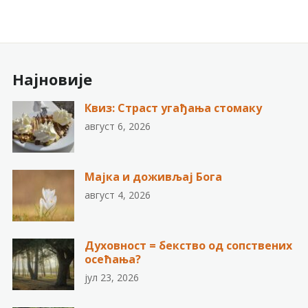
Најновије
Квиз: Страст угађања стомаку
август 6, 2026
Мајка и доживљај Бога
август 4, 2026
Духовност = бекство од сопствених
осећања?
јул 23, 2026