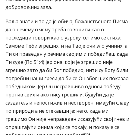
добровољних зала.
Ваља знати и то да је обичај божанственога Писма
да о нечему о чему треба говорити као о
последици говори као о узроку; сетимо се стиха:
Самоме Теби згреших, и на Твоје очи зло учиних, a
Ти си праведан у речима својим и победићеш када
Ти суде (Пс. 51:4) јер онај који је згрешио није
згрешио зато да би Бог победио, нити су Богу били
потребни наши греси да би се Он због њих показао
победником. Јер Он несравњиво односи победу
против свих и ако нису грешили, будући да је
саздатељ и непостижив и нестворен, имајући славу
по природи а не стекавши је; него, када ми
грешимо Он није неправедан исказујући свој гнев и
опраштајући онима који се покају, и показује се