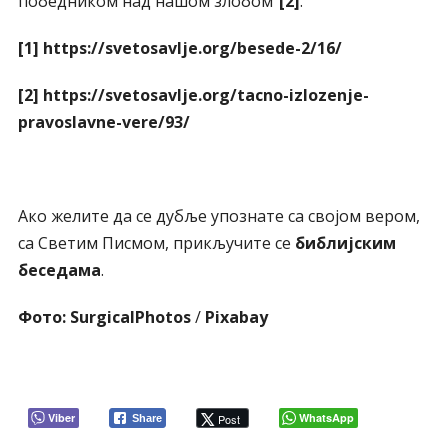
победником над нашом злобом“
[2]
.
[1]
https://svetosavlje.org/besede-2/16/
[2]
https://svetosavlje.org/tacno-izlozenje-
pravoslavne-vere/93/
Ако желите да се дубље упознате са својом вером,
са Светим Писмом, прикључите се
библијским
беседама
.
Фото:
SurgicalPhotos
/
Pixabay
Viber
WhatsApp
Post
Share