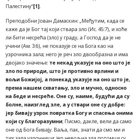
Палестину“
[1]
.
Преподобни Јован Дамаскин: „Међутим, када се
каже да је Бог тај који ствара зло (Ис. 45:7), и хоће
ли бити несрећа (зло) у граду, а Господ да је не
учини (Ам. 3:6), не показује се на Бога као на
узрочника зала; него је реч зло двообразна и има
двојако значење:
те некад указује на оно што је
зло по природи, што је противно врлини и
вољи Божијој, а понекад указује на оно што је,
према нашем схватању, зло и мучно, односно
на беде и несреће. Оне су, наиме, будући да су
болне, наизглед зле, а у ствари оне су добре:
јер бивају узрок повратка Богу и спасења онима
који су благоразумни
; Писмо, дакле, вели да само
оне од Бога бивају. Ваља, пак, знати да смо ми и
тих зала узрочници: јер невољна зла потомци су