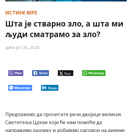
ИСТИНЕ ВЕРЕ
Шта је стварно зло, а шта ми
људи сматрамо за зло?
дана
јул 26, 2020
Viber
WhatsApp
Post
Share
Messenger
Share
Предлажемо да прочитате речи двојице великих
Светитеља Цркве који ће нам помоћи да
направимо разлику и добијемо одговор на дилему