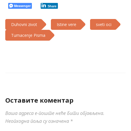
Messenger
Share
Duhovni zivot
Istine vere
sveti oci
Tumacenje Pisma
Оставите коментар
Ваша адреса е-поште неће бити објављена.
Неопходна поља су означена
*