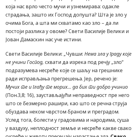
која нас врло често мучи и узнемирава: одакле
страдања, зашто их Господ допушта? Шта је зло у
очима Бога, а шта ми схватамо као зло – да ли
постоји разлика у овоме? Свети Василије Велики и
Јован Дамаскин нас уче истини.
Свети Василије Велики: „Чувши:
Нема зла у граду које
не учини Господ,
схвати да изрека под речју „зло“
подразумева несреће које се шаљу на грешнике
ради исправљања прегрешења. Јер, речено је:
Мучих те и глађу те морих… да бих ти добро учинио
(Пон.3,8; 16), заустављајући неправедност пре него
што се безмерно рашири, као што се речна струја
обуздава неком чврстом браном и преградом.
Услед тога, болести у градовима и народима, суша
у ваздуху, неплодност земље и несреће какве свако
сусреће у животу пресецају нарастање зла.
Свако