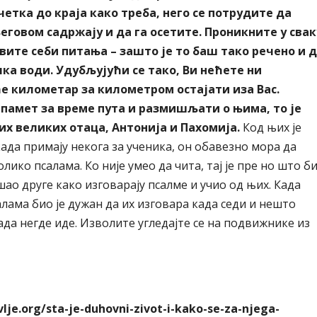
етка до краја како треба, него се потрудите да
еговом садржају и да га осетите. Проникните у свак
вите себи питања – зашто је то баш тако речено и 
ка води. Удубљујући се тако, Ви нећете ни
е километар за километром остајати иза Вас.
памет за време пута и размишљати о њима, то је
их великих отаца, Антонија и Пахомија.
Код њих је
када примају некога за ученика, он обавезно мора да
лико псалама. Ко није умео да чита, тај је пре но што б
шао друге како изговарају псалме и учио од њих. Када
лама био је дужан да их изговара када седи и нешто
ада негде иде. Изволите угледајте се на подвижнике из
vlje.org/sta-je-duhovni-zivot-i-kako-se-za-njega-