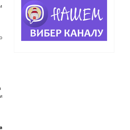
и
о
а
и
а