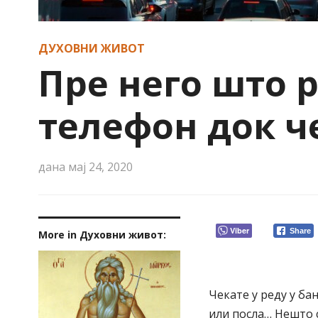
ДУХОВНИ ЖИВОТ
Пре него што р
телефон док ч
дана
мај 24, 2020
Viber
Share
More in Духовни живот:
Чекате у реду у бан
или посла… Нешто с