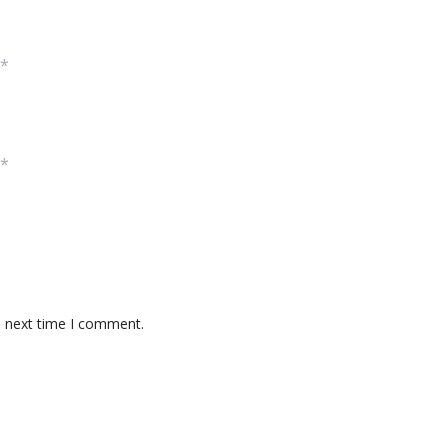
*
*
e next time I comment.