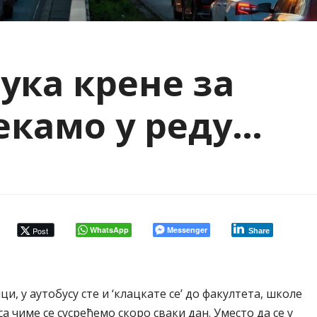
ука крене за
екамо у реду…
WhatsApp
Messenger
Post
Share
ци, у аутобусу сте и ‘клацкате се’ до факултета, школе
а чиме се сусрећемо скоро сваки дан. Уместо да се у