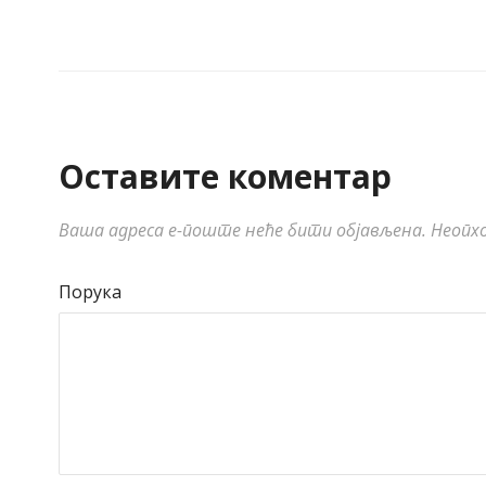
Оставите коментар
Ваша адреса е-поште неће бити објављена.
Неопхо
Порука