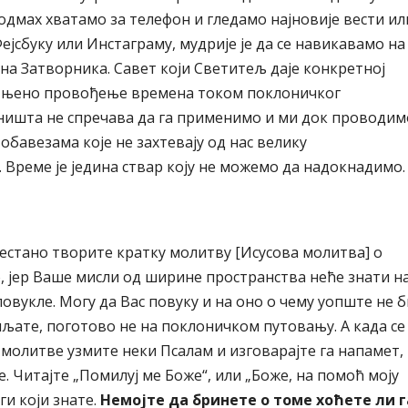
одмах хватамо за телефон и гледамо најновије вести ил
ејсбуку или Инстаграму, мудрије је да се навикавамо на
на Затворника. Савет који Светитељ даје конкретној
а њено провођење времена током поклоничког
 ништа не спречава да га применимо и ми док проводим
обавезама које не захтевају од нас велику
 Време је једина ствар коју не можемо да надокнадимо.
естано творите кратку молитву [Исусова молитва] о
о, јер Ваше мисли од ширине пространства неће знати н
 повукле. Могу да Вас повуку и на оно о чему уопште не б
љате, поготово не на поклоничком путовању. А када се
молитве узмите неки Псалам и изговарајте га напамет,
 Читајте „Помилуј ме Боже“, или „Боже, на помоћ моју
ги који знате.
Немојте да бринете о томе хоћете ли г