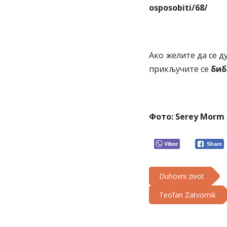
osposobiti/68/
Ако желите да се д
прикључите се
биб
Фото:
Serey Morm
Viber
Share
Duhovni zivot
Teofan Zatvornik