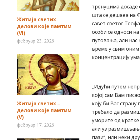
тренуцима досаде 
шта се дешава на Ф
Житија светих –
савет светог Теофа
делови које памтим
особи се односи н
(VI)
путовања, али нас
фебруар 23, 2026
време у свим оним 
концентрацију ума.
„Идући путем непр
којој сам Вам писа
Житија светих –
коју би Вас страну
делови које памтим
требало да размиш
(V)
уморите од кратке 
фебруар 17, 2026
али уз размишљање.
пази“, или неки дру