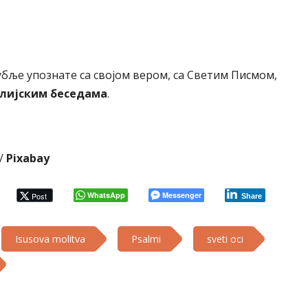
убље упознате са својом вером, са Светим Писмом,
лијским беседама
.
/
Pixabay
WhatsApp
Messenger
Post
Share
Isusova molitva
Psalmi
sveti oci