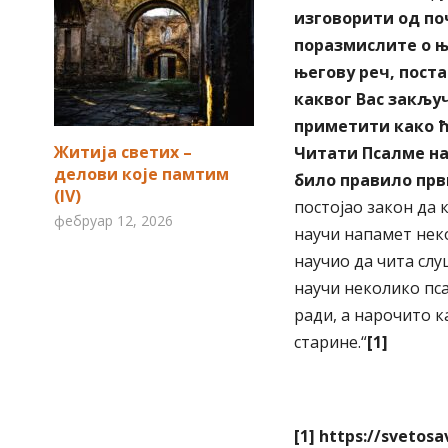
изговорити од поч
поразмислите о њ
његову реч, поста
каквог Вас закључ
приметити како ћ
Житија светих –
Читати Псалме на
делови које памтим
било правило прв
(IV)
постојао закон да 
фебруар 12, 2026
научи напамет неко
научио да чита слу
научи неколико пса
ради, а нарочито к
старине.“
[1]
[1]
https://svetosa