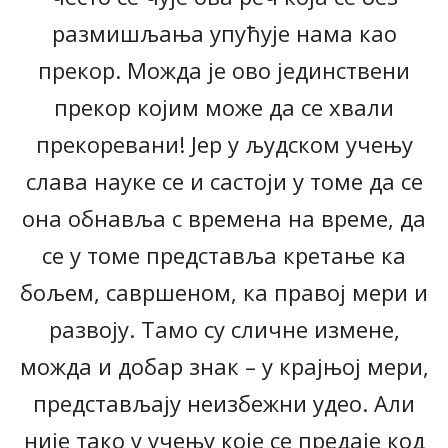
размишљања упућује нама као
прекор. Можда је ово јединствени
прекор којим може да се хвали
прекоревани! Јер у људском учењу
слава науке се и састоји у томе да се
она обнавља с времена на време, да
се у томе представља кретање ка
бољем, савршеном, ка правој мери и
развоју. Тамо су сличне измене,
можда и добар знак – у крајњој мери,
представљају неизбежни удео. Али
није тако у учењу које се предаје код