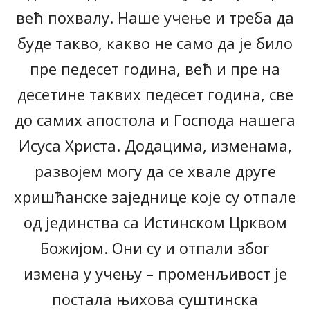
већ похвалу. Наше учење и треба да
буде такво, какво не само да је било
пре педесет година, већ и пре на
десетине таквих педесет година, све
до самих апостола и Господа нашега
Исуса Христа. Додацима, изменама,
развојем могу да се хвале друге
хришћанске заједнице које су отпале
од јединства са Истинском Црквом
Божијом. Они су и отпали због
измена у учењу – променљивост је
постала њихова суштинска