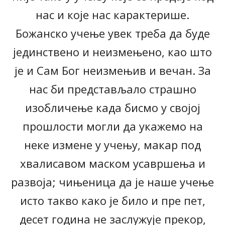
нас и које нас карактерише.
Божанско учење увек треба да буде
јединствено и неизмењено, као што
је и Сам Бог неизмењив и вечан. За
нас би представљало страшно
изобличење када бисмо у својој
прошлости могли да укажемо на
неке измене у учењу, макар под
хвалисавом маском усавршења и
развоја; чињеница да је наше учење
исто такво како је било и пре пет,
десет година не заслужује прекор,