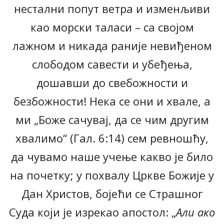
нестални попут ветра и изменљиви
као морски таласи – са својом
лажном и никада раније невиђеном
слободом савести и убеђења,
дошавши до свебожности и
безбожности! Нека се они и хвале, а
ми „Боже сачувај, да се чим другим
хвалимо“ (Гал. 6:14) сем ревношћу,
да чувамо наше учење какво је било
на почетку; у похвалу Цркве Божије у
Дан Христов, бојећи се Страшног
Суда који је изрекао апостол: „
Али ако