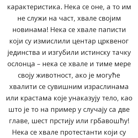
карактеристика. Нека се оне, а то им
не служи на част, хвале својим
новинама! Нека се хвале паписти
који су измислили центар црквеног
јединства и изгубили истинску тачку
ослонца – нека се хвале и тиме мере
своју животност, ако је могуће
хвалити се сувишним израслинама
или крастама које унаказују тело, као
што је то на пример у случају са две
главе, шест прстију или грбавошћу!
Нека се хвале протестанти који су