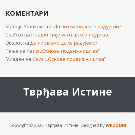
КОМЕНТАРИ
Stanoje Stankovic
на
Да ли смемо да се радујемо?
Срећко
на
Подвиг није исто што и неуроза.
Despot
на
Да ли смемо да се радујемо?
Тања
на
Квиз: „Основе подвижништва“
Младен
на
Квиз: „Основе подвижништва“
Тврђава Истине
Copyright © 2026 Тврђава Истине.
Designed by
WPZOOM