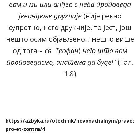
вам и ми или анђео с неба проповеда
јеванђеље друкчије
(није рекао
супротно, него друкчије, то јест, још
нешто осим објављеног, нешто више
од тога –
св. Теофан
)
него што вам
проповедасмо, анатема да буде!
“ (Гал.
1:8)
https://azbyka.ru/otechnik/novonachalnym/pravosla
pro-et-contra/4