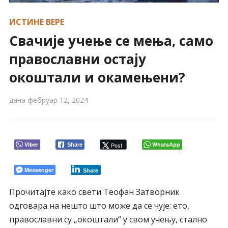
ИСТИНЕ ВЕРЕ
Свачије учење се мења, само
православни остају
окоштали и окамењени?
дана
фебруар 12, 2024
Viber
WhatsApp
Post
Share
Messenger
Share
Прочитајте како свети Теофан Затворник
одговара на нешто што може да се чује: ето,
православни су „окоштали“ у свом учењу, стално