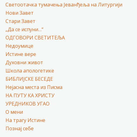
Светоотачка тумачења Јеванђеља на Литургији
Нови Завет
Стари Завет
„Да се испуни…“
ОДГОВОРИ СВЕТИТЕЉА
Недоумице
Истине вере
Духовни живот
Школа апологетике
БИБЛИЈСКЕ БЕСЕДЕ
Нејасна места из Писма
НА ПУТУ КА ХРИСТУ
УРЕДНИКОВ УГАО
О мени
На трагу Истине
Познај себе