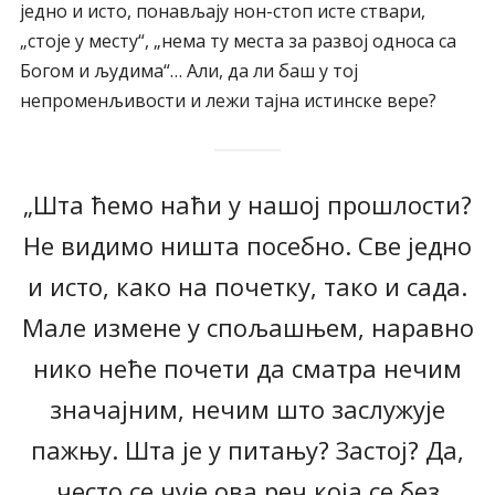
једно и исто, понављају нон-стоп исте ствари,
„стоје у месту“, „нема ту места за развој односа са
Богом и људима“… Али, да ли баш у тој
непроменљивости и лежи тајна истинске вере?
„Шта ћемо наћи у нашој прошлости?
Не видимо ништа посебно. Све једно
и исто, како на почетку, тако и сада.
Мале измене у спољашњем, наравно
нико неће почети да сматра нечим
значајним, нечим што заслужује
пажњу. Шта је у питању? Застој? Да,
често се чује ова реч која се без