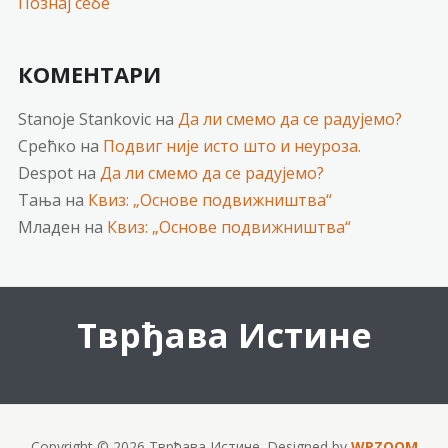
Познај себе
КОМЕНТАРИ
Stanoje Stankovic
на
Да ли смемо да се радујемо?
Срећко
на
Подвиг није исто што и неуроза.
Despot
на
Да ли смемо да се радујемо?
Тања
на
Квиз: „Основе подвижништва“
Младен
на
Квиз: „Основе подвижништва“
Тврђава Истине
Copyright © 2026 Тврђава Истине.
Designed by
WPZOOM