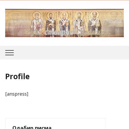
Profile
[anspress]
Одабир писма