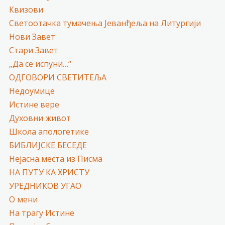
Квизови
Светоотачка тумачења Јеванђеља на Литургији
Нови Завет
Стари Завет
„Да се испуни…“
ОДГОВОРИ СВЕТИТЕЉА
Недоумице
Истине вере
Духовни живот
Школа апологетике
БИБЛИЈСКЕ БЕСЕДЕ
Нејасна места из Писма
НА ПУТУ КА ХРИСТУ
УРЕДНИКОВ УГАО
О мени
На трагу Истине