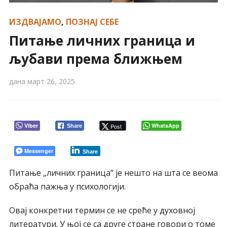
ИЗДВАЈАМО
,
ПОЗНАЈ СЕБЕ
Питање личних граница и
љубави према ближњем
дана
март 26, 2025
Viber
WhatsApp
Post
Share
Messenger
Share
Питање „личних граница“ је нешто на шта се веома
обраћа пажња у психологији.
Овај конкретни термин се не среће у духовној
литератури. У њој се са друге стране говори о томе