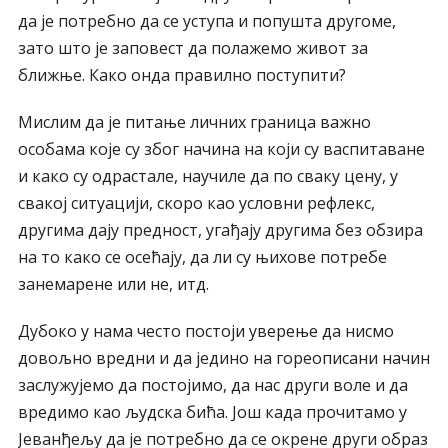
да је потребно да се уступа и попушта другоме,
зато што је заповест да полажемо живот за
ближње. Како онда правилно поступити?
Мислим да је питање личних граница важно
особама које су због начина на који су васпитаване
и како су одрастале, научиле да по сваку цену, у
свакој ситуацији, скоро као условни рефлекс,
другима дају предност, угађају другима без обзира
на то како се осећају, да ли су њихове потребе
занемарене или не, итд.
Дубоко у нама често постоји уверење да нисмо
довољно вредни и да једино на гореописани начин
заслужујемо да постојимо, да нас други воле и да
вредимо као људска бића. Још када прочитамо у
Јеванђељу да је потребно да се окрене други образ