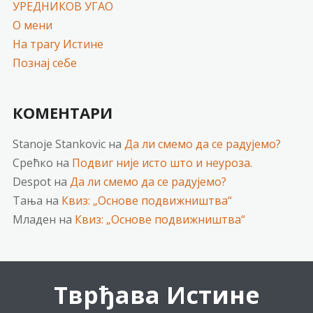
УРЕДНИКОВ УГАО
О мени
На трагу Истине
Познај себе
КОМЕНТАРИ
Stanoje Stankovic
на
Да ли смемо да се радујемо?
Срећко
на
Подвиг није исто што и неуроза.
Despot
на
Да ли смемо да се радујемо?
Тања
на
Квиз: „Основе подвижништва“
Младен
на
Квиз: „Основе подвижништва“
Тврђава Истине