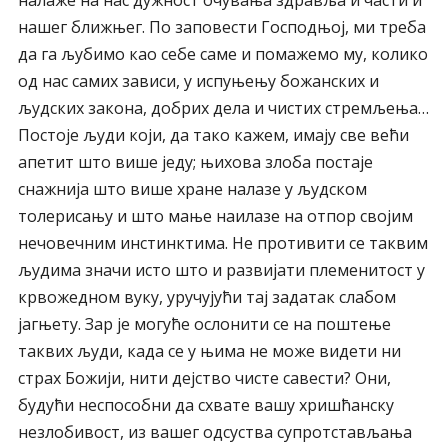
налаже на нас дужност очувања здравља и части и
нашег ближњег. По заповести Господњој, ми треба
да га љубимо као себе саме и помажемо му, колико
од нас самих зависи, у испуњењу божанских и
људских закона, добрих дела и чистих стремљења…
Постоје људи који, да тако кажем, имају све већи
апетит што више једу; њихова злоба постаје
снажнија што више хране налазе у људском
толерисању и што мање наилазе на отпор својим
нечовечним инстинктима. Не противити се таквим
људима значи исто што и развијати племенитост у
крвожедном вуку, уручујући тај задатак слабом
јагњету. Зар је могуће ослонити се на поштење
таквих људи, када се у њима не може видети ни
страх Божији, нити дејство чисте савести? Они,
будући неспособни да схвате вашу хришћанску
незлобивост, из вашег одсуства супротстављања