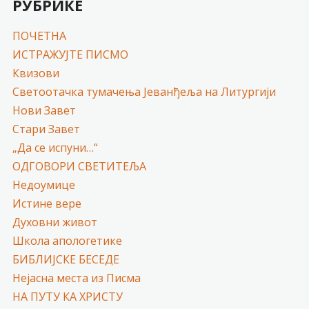
РУБРИКЕ
ПОЧЕТНА
ИСТРАЖУЈТЕ ПИСМО
Квизови
Светоотачка тумачења Јеванђеља на Литургији
Нови Завет
Стари Завет
„Да се испуни…“
ОДГОВОРИ СВЕТИТЕЉА
Недоумице
Истине вере
Духовни живот
Школа апологетике
БИБЛИЈСКЕ БЕСЕДЕ
Нејасна места из Писма
НА ПУТУ КА ХРИСТУ