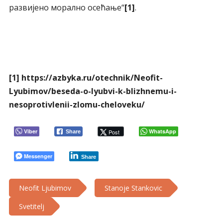
развијено морално осећање“
[1]
.
[1]
https://azbyka.ru/otechnik/Neofit-
Lyubimov/beseda-o-lyubvi-k-blizhnemu-i-
nesoprotivlenii-zlomu-cheloveku/
Viber
WhatsApp
Post
Share
Messenger
Share
Neofit Ljubimov
Stanoje Stankovic
Svetitelj