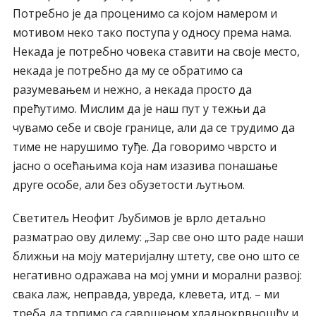
Потребно је да проценимо са којом намером и
мотивом неко тако поступа у односу према нама.
Некада је потребно човека ставити на своје место,
некада је потребно да му се обратимо са
разумевањем и нежно, а некада просто да
прећутимо. Мислим да је наш пут у тежњи да
чувамо себе и своје границе, али да се трудимо да
тиме не нарушимо туђе. Да говоримо чврсто и
јасно о осећањима која нам изазива понашање
друге особе, али без обузетости љутњом.
Светитељ Неофит Љубимов је врло детаљно
разматрао ову дилему: „Зар све оно што раде наши
ближњи на моју материјалну штету, све оно што се
негативно одражава на мој умни и морални развој:
свака лаж, неправда, увреда, клевета, итд. – ми
треба да трпимо са савршеном хладнокрвношћу и