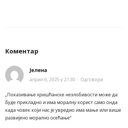
Коментар
Јелена
април 6, 2025 у 21:30
·
Одговори
„Показивање хришћанске незлобивости може да
буде прикладно и има моралну корист само онда
када човек који нас је увредио има мање или више
развијено морално осећање“