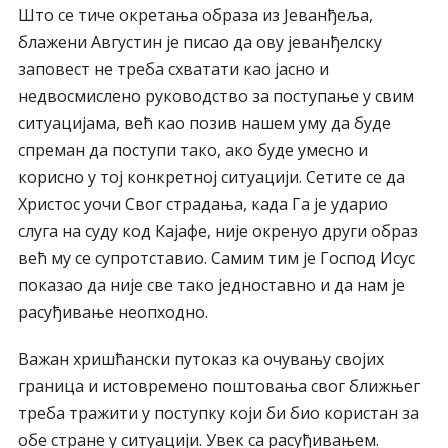
Што се тиче окретања образа из Јеванђеља,
блажени Августин је писао да ову јеванђелску
заповест не треба схватати као јасно и
недвосмислено руководство за поступање у свим
ситуацијама, већ као позив нашем уму да буде
спреман да поступи тако, ако буде умесно и
корисно у тој конкретној ситуацији. Сетите се да
Христос уочи Свог страдања, када Га је ударио
слуга на суду код Кајафе, није окренуо други образ
већ му се супротставио. Самим тим је Господ Исус
показао да није све тако једноставно и да нам је
расуђивање неопходно.
Важан хришћански путоказ ка очувању својих
граница и истовремено поштовања свог ближњег
треба тражити у поступку који би био користан за
обе стране у ситуацији. Увек са расуђивањем.