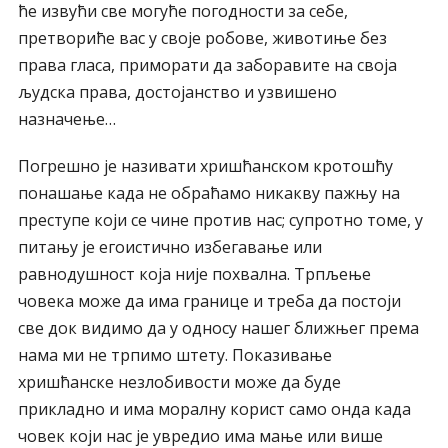
ће извући све могуће погодности за себе,
претвориће вас у своје робове, животиње без
права гласа, приморати да заборавите на своја
људска права, достојанство и узвишено
назначење…
Погрешно је називати хришћанском кротошћу
понашање када не обраћамо никакву пажњу на
преступе који се чине против нас; супротно томе, у
питању је егоистично избегавање или
равнодушност која није похвална. Трпљење
човека може да има границе и треба да постоји
све док видимо да у односу нашег ближњег према
нама ми не трпимо штету. Показивање
хришћанске незлобивости може да буде
прикладно и има моралну корист само онда када
човек који нас је увредио има мање или више