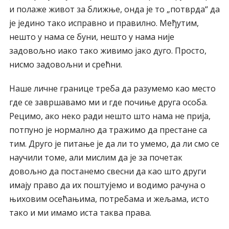
и полаже живот за ближње, онда је то „потврда“ да
је једино тако исправно и правилно. Међутим,
нешто у нама се буни, нешто у нама није
задовољно иако тако живимо јако дуго. Просто,
нисмо задовољни и срећни.
Наше личне границе треба да разумемо као место
где се завршавамо ми и где почиње друга особа.
Рецимо, ако неко ради нешто што нама не прија,
потпуно је нормално да тражимо да престане са
тим. Друго је питање је да ли то умемо, да ли смо се
научили томе, али мислим да је за почетак
довољно да постанемо свесни да као што други
имају право да их поштујемо и водимо рачуна о
њиховим осећањима, потребама и жељама, исто
тако и ми имамо иста таква права.