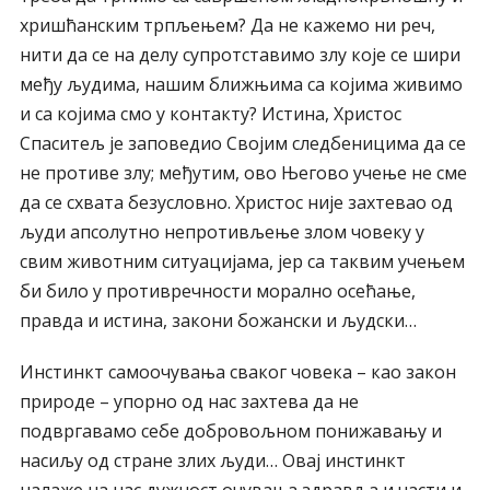
хришћанским трпљењем? Да не кажемо ни реч,
нити да се на делу супротставимо злу које се шири
међу људима, нашим ближњима са којима живимо
и са којима смо у контакту? Истина, Христос
Спаситељ је заповедио Својим следбеницима да се
не противе злу; међутим, ово Његово учење не сме
да се схвата безусловно. Христос није захтевао од
људи апсолутно непротивљење злом човеку у
свим животним ситуацијама, јер са таквим учењем
би било у противречности морално осећање,
правда и истина, закони божански и људски…
Инстинкт самоочувања сваког човека – као закон
природе – упорно од нас захтева да не
подвргавамо себе добровољном понижавању и
насиљу од стране злих људи… Овај инстинкт