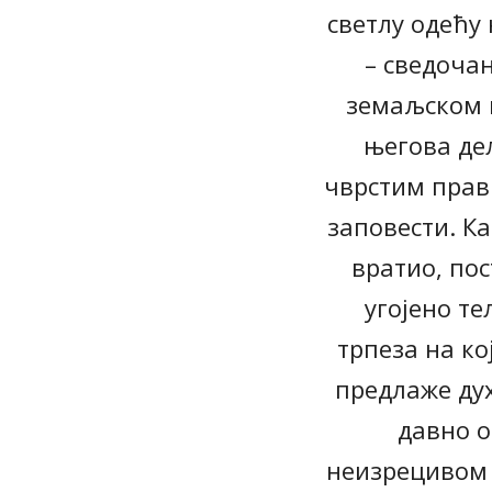
светлу одећу 
– сведоча
земаљском и
његова де
чврстим прави
заповести. Ка
вратио, пос
угојено т
трпеза на ко
предлаже дух
давно 
неизрецивом 