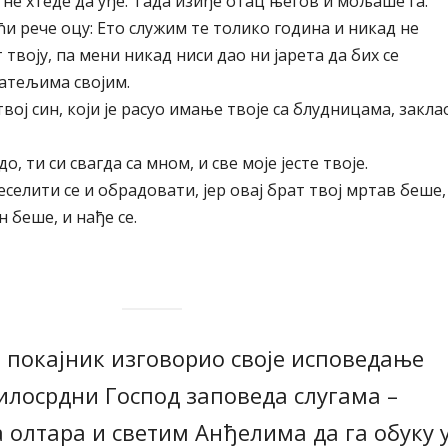
и не хтеде да уђе. Тада изиђе отац његов и мољаше га.
ући рече оцу: Ето служим те толико година и никад не
 твоју, па мени никад ниси дао ни јарета да бих се
јатељима својим.
 твој син, који је расуо имање твоје са блудницама, закла
до, ти си свагда са мном, и све моје јесте твоје.
еселити се и обрадовати, јер овај брат твој мртав беше,
 беше, и нађе се.
е покајник изговорио своје исповедање
милосрдни Господ заповеда слугама –
олтара и светим Анђелима да га обуку 