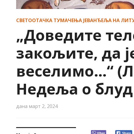
СВЕТООТАЧКА ТУМАЧЕЊА ЈЕВАНЂЕЉА НА ЛИТ
„Доведите теле
закољите, да ј
веселимо…“ (Лк
Недеља о блуд
дана
март 2, 2024
Viber
Share