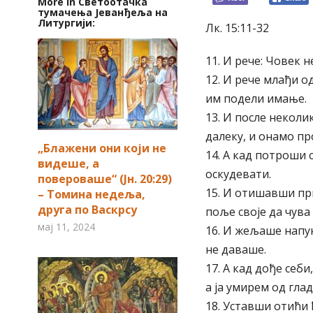
More in Светоотачка
тумачења Јеванђеља на
Литургији:
Лк. 15:11-32
11. И рече: Човек 
12. И рече млађи о
им подели имање.
13. И после неколи
далеку, и онамо пр
„Блажени они који не
14. А кад потроши с
видеше, а
оскудевати.
повероваше“ (Јн. 20:29)
15. И отишавши при
– Томина недеља,
друга по Васкрсу
поље своје да чува
мај 11, 2024
16. И жељаше напун
не даваше.
17. А кад дође себи
а ја умирем од глад
18. Уставши отићи ћ