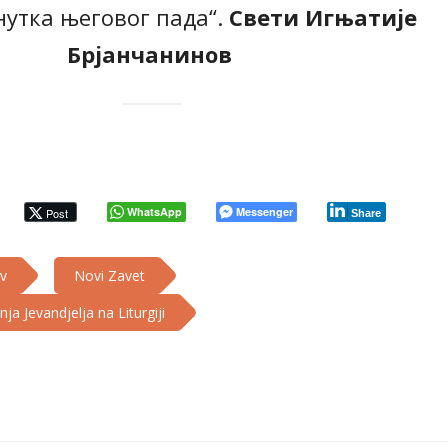
нутка његовог пада“.
Свети Игњатије
Брјанчанинов
WhatsApp
Messenger
Post
Share
ov
Novi Zavet
a Jevandjelja na Liturgiji