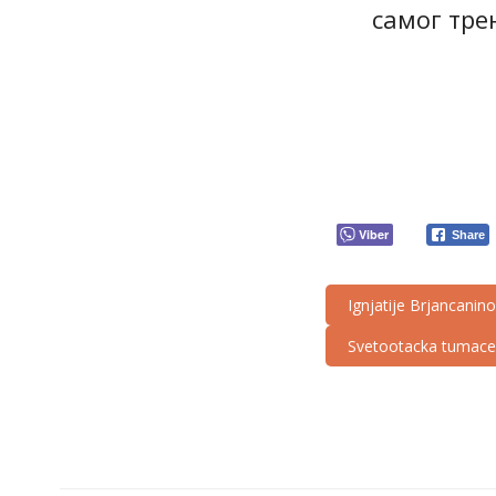
самог тре
Viber
Share
Ignjatije Brjancanin
Svetootacka tumacenj