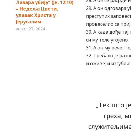
28. А он се расрди 
Лазара убију“ (Јн. 12:10)
29. А он одговарај
– Недеља Цвети,
улазак Христа у
преступих заповест
Јерусалим
провеселио са при
април 27, 2024
30. А када дође тај
си му теле угојено.
31. А он му рече: Че
32. Требало је разв
и оживе; и изгубљен
„Тек што ј
греха, 
служитељима 