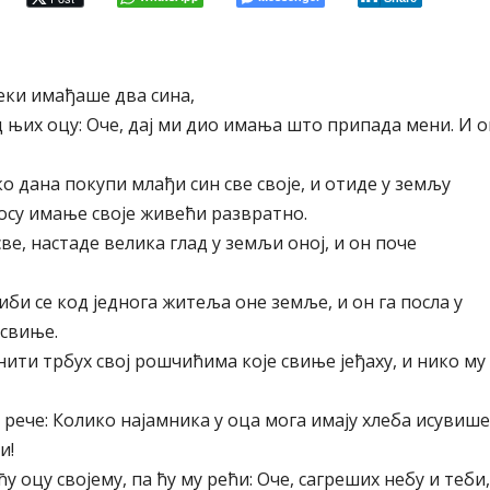
неки имађаше два сина,
д њих оцу: Оче, дај ми дио имања што припада мени. И о
ко дана покупи млађи син све своје, и отиде у земљу
осу имање своје живећи развратно.
ве, настаде велика глад у земљи оној, и он поче
би се код једнога житеља оне земље, и он га посла у
 свиње.
ити трбух свој рошчићима које свиње јеђаху, и нико му
, рече: Колико најамника у оца мога имају хлеба исувише
и!
у оцу својему, па ћу му рећи: Оче, сагреших небу и теби,