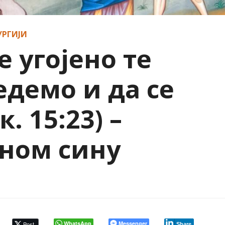
УРГИЈИ
 угојено те
едемо и да се
. 15:23) –
ном сину
WhatsApp
Messenger
Post
Share