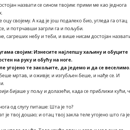
остојан назвати се сином твојим: прими ме као једнога
.
 оцу својему. А кад је још подалеко био, угледа га отац
се, и потрчавши загрли га и пољуби.
Оче, сагреших небу и теби, и више нисам достојан назват
лугама својим: Изнесите најлепшу хаљину и обуците
рстен на руку и обућу на ноге.
ле угојено те закољите, да једемо и да се веселимо
.
ј беше мртав, и оживје; и изгубљен беше, и нађе се. И
и.
арији бијаше у пољу и долазећи, када се приближи кући, ч
нога од слугу питаше: Шта је то?
ат је твој дошао; и отац твој закла теле угојено што га је