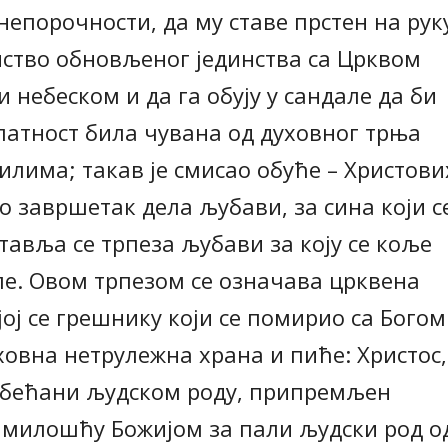
непорочности, да му ставе прстен на рук
нство обновљеног јединства са Црквом
 небеском и да га обују у сандале да би
латност била чувана од духовног трња
лима; такав је смисао обуће – Христови
о завршетак дела љубави, за сина који с
тавља се трпеза љубави за коју се коље
еле. Овом трпезом се означава црквена
јој се грешнику који се помирио са Богом
овна нетрулежна храна и пиће: Христос,
обећани људском роду, припремљен
милошћу Божијом за пали људски род о