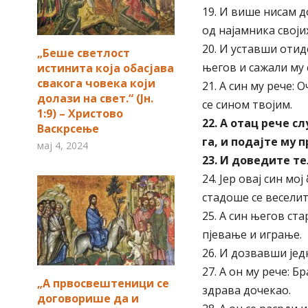
19. И више нисам д
од најамника својих
20. И уставши отиде
„Беше светлост
његов и сажали му 
истинита која обасјава
свакога човека који
21. А син му рече: 
долази на свет.“ (Јн.
се сином твојим.
1:9) – Христово
22. А отац рече с
Васкрсење
га, и подајте му п
мај 4, 2024
23. И доведите те
24. Јер овај син мо
стадоше се веселит
25. А син његов ст
пјевање и играње.
26. И дозвавши јед
27. А он му рече: Бр
„А првосвештеници се
здрава дочекао.
договорише да и