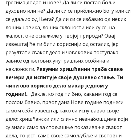
гресима додао и нове? Да ли си постао бољи
духовно или не? Да ли си се приближио Богу или си
се удаљио од Њега? Да ли си се избавио од неких
лоших навика, лоших склоности или су се, на
жалост, оне оснажиле у твојој природи? Овај
извештај ће ти бити кориснији од осталих, јер
резултати сваког дела и човекових поступака
зависе од његових унутрашњих особина и
наклоности.
Разумни хришћанин треба сваке
вечери да испитује своје душевно стање. Ти
чини ово корисно дело макар једном у
години!
… Дакле, ко год ти био, каквим год се
послом бавио, првог дана Нове године поднеси
самом себи извештај, како си испуњавао своје
дело: хришћански или слично незнабошцима који
су знали само за спољашње показивање сваког
дела, то јест, само своје самољубље и световни