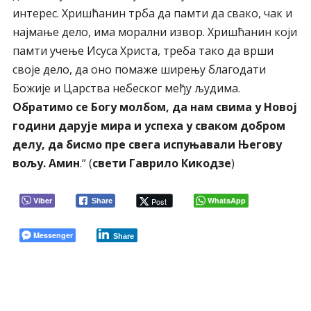
интерес. Хришћанин трба да памти да свако, чак и
најмање дело, има морални извор. Хришћанин који
памти учење Исуса Христа, треба тако да врши
своје дело, да оно помаже ширењу благодати
Божије и Царства небеског међу људима.
Обратимо се Богу молбом, да нам свима у Новој
години дарује мира и успеха у сваком добром
делу, да бисмо пре свега испуњавали Његову
вољу. Амин
.“ (
свети Гаврило Кикодзе
)
Viber
WhatsApp
Post
Share
Messenger
Share