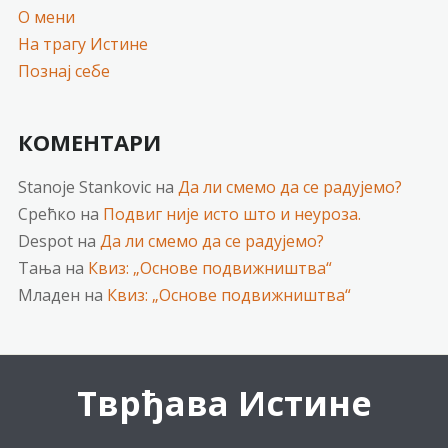
О мени
На трагу Истине
Познај себе
КОМЕНТАРИ
Stanoje Stankovic
на
Да ли смемо да се радујемо?
Срећко
на
Подвиг није исто што и неуроза.
Despot
на
Да ли смемо да се радујемо?
Тања
на
Квиз: „Основе подвижништва“
Младен
на
Квиз: „Основе подвижништва“
Тврђава Истине