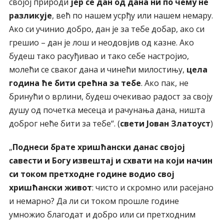
својој природи
јер се дан од дана ни по чему не
разликује
, већ по нашем усрђу или нашем немару.
Ако си учинио добро, дан је за тебе добар, ако си
грешио – дан је лош и неодовјив од казне. Ако
будеш тако расуђивао и тако себе настројио,
молећи се сваког дана и чинећи милостињу,
цела
година ће бити срећна за тебе
. Ако пак, не
бринући о врлини, будеш очекивао радост за своју
душу од почетка месеца и рачунања дана, ништа
доброг неће бити за тебе“. (
свети Јован Златоуст
)
„
Поднеси брате хришћански данас својој
савести и Богу извештај и схвати на који начин
си током претходне године водио свој
хришћански живот
: чисто и скромно или расејано
и немарно? Да ли си током прошле године
умножио благодат и добро или си претходним