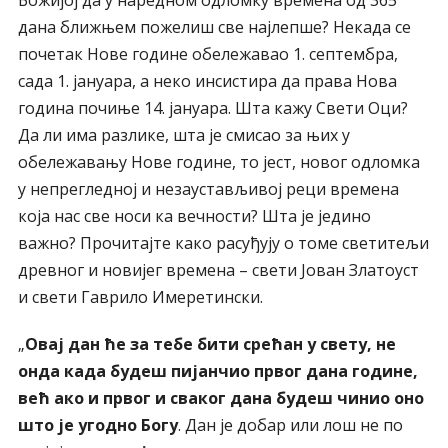
Божијој да у наредном одломку времена од 365
дана ближњем пожелиш све најлепше? Некада се
почетак Нове године обележавао 1. септембра,
сада 1. јануара, а неко инсистира да права Нова
година почиње 14. јануара. Шта кажу Свети Оци?
Да ли има разлике, шта је смисао за њих у
обележавању Нове године, то јест, новог одломка
у непрегледној и незаустављивој реци времена
која нас све носи ка вечности? Шта је једино
важно? Прочитајте како расуђују о томе светитељи
древног и новијег времена – свети Јован Златоуст
и свети Гаврило Имеретински.
„
Овај дан ће за тебе бити срећан у свету, не
онда када будеш пијанчио првог дана године,
већ ако и првог и сваког дана будеш чинио оно
што је угодно Богу
. Дан је добар или лош не по