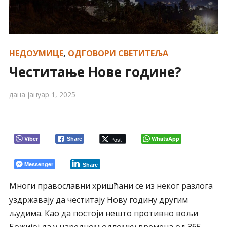
НЕДОУМИЦЕ
,
ОДГОВОРИ СВЕТИТЕЉА
Честитање Нове године?
дана
јануар 1, 2025
Viber
WhatsApp
Post
Share
Messenger
Share
Многи православни хришћани се из неког разлога
уздржавају да честитају Нову годину другим
људима. Као да постоји нешто противно вољи