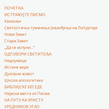
ПОЧЕТНА
ИСТРАЖУЈТЕ ПИСМО
Квизови
Светоотачка тумачења Јеванђеља на Литургији
Нови Завет
Стари Завет
„Да се испуни…“
ОДГОВОРИ СВЕТИТЕЉА
Недоумице
Истине вере
Духовни живот
Школа апологетике
БИБЛИЈСКЕ БЕСЕДЕ
Нејасна места из Писма
НА ПУТУ КА ХРИСТУ
УРЕДНИКОВ УГАО