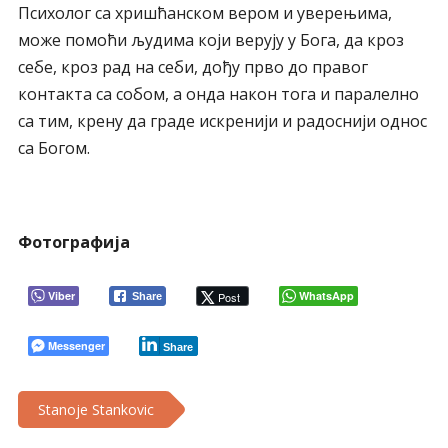
Психолог са хришћанском вером и уверењима,
може помоћи људима који верују у Бога, да кроз
себе, кроз рад на себи, дођу прво до правог
контакта са собом, а онда након тога и паралелно
са тим, крену да граде искренији и радоснији однос
са Богом.
Фотографија
Viber
WhatsApp
Post
Share
Messenger
Share
Stanoje Stankovic