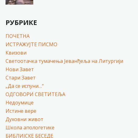
РУБРИКЕ
ПОЧЕТНА
ИСТРАЖУЈТЕ ПИСМО
Квизови
Светоотачка тумачења Јеванђеља на Литургији
Нови Завет
Стари Завет
„Да се испуни…“
ОДГОВОРИ СВЕТИТЕЉА
Недоумице
Истине вере
Духовни живот
Школа апологетике
БИБЛИЈСКЕ БЕСЕДЕ