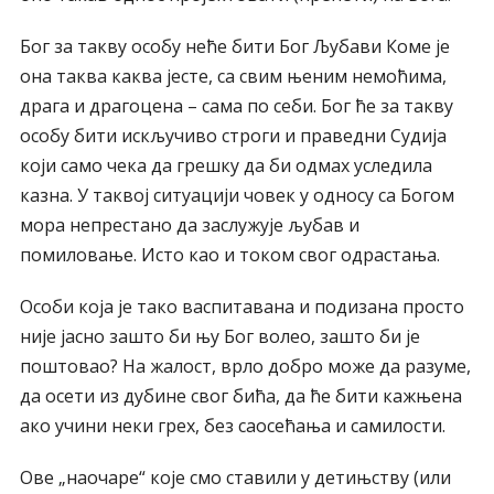
Бог за такву особу неће бити Бог Љубави Коме је
она таква каква јесте, са свим њеним немоћима,
драга и драгоцена – сама по себи. Бог ће за такву
особу бити искључиво строги и праведни Судија
који само чека да грешку да би одмах уследила
казна. У таквој ситуацији човек у односу са Богом
мора непрестано да заслужује љубав и
помиловање. Исто као и током свог одрастања.
Особи која је тако васпитавана и подизана просто
није јасно зашто би њу Бог волео, зашто би је
поштовао? На жалост, врло добро може да разуме,
да осети из дубине свог бића, да ће бити кажњена
ако учини неки грех, без саосећања и самилости.
Ове „наочаре“ које смо ставили у детињству (или