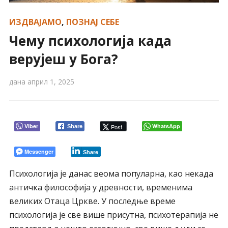
ИЗДВАЈАМО
,
ПОЗНАЈ СЕБЕ
Чему психологија када
верујеш у Бога?
дана
април 1, 2025
Viber
WhatsApp
Post
Share
Messenger
Share
Психологија је данас веома популарна, као некада
античка философија у древности, временима
великих Отаца Цркве. У последње време
психологија је све више присутна, психотерапија не