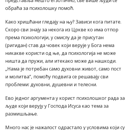
представља нешто егзотично, све више људи се
обраћа за психолошку помоћ.
Како хришћани гледају на њу? Зависи кога питате.
Скоро сви знају за некога из Цркве ко има отпор
према психологији, у смислу да је присутан
(ригидан) став да човек који верује у Бога нема
никакве користи од ње, да психологија не може
ништа да пружи, али итекако може да нашкоди.
„Нама је потребан само духовни живот, само пост
и молитва“, помоћу подвига се решавају сви
проблеми: духовни, душевни и телесни.
Ево једног аргумента у корист психолошког рада за
људе који верују у Господа Исуса као тема за
размишљање.
Много нас је нажалост одрастало у условима који су