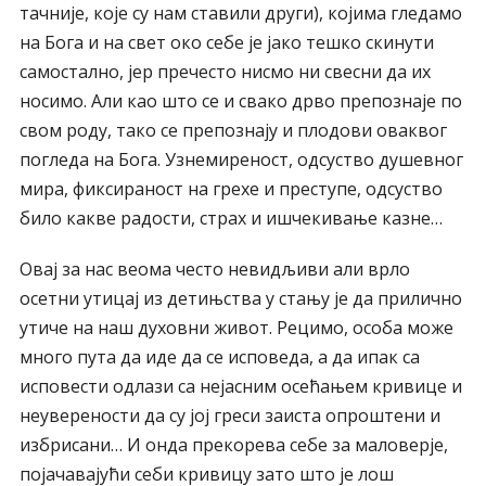
тачније, које су нам ставили други), којима гледамо
на Бога и на свет око себе је јако тешко скинути
самостално, јер пречесто нисмо ни свесни да их
носимо. Али као што се и свако дрво препознаје по
свом роду, тако се препознају и плодови оваквог
погледа на Бога. Узнемиреност, одсуство душевног
мира, фиксираност на грехе и преступе, одсуство
било какве радости, страх и ишчекивање казне…
Овај за нас веома често невидљиви али врло
осетни утицај из детињства у стању је да прилично
утиче на наш духовни живот. Рецимо, особа може
много пута да иде да се исповеда, а да ипак са
исповести одлази са нејасним осећањем кривице и
неуверености да су јој греси заиста опроштени и
избрисани… И онда прекорева себе за маловерје,
појачавајући себи кривицу зато што је лош