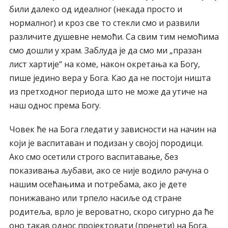
били далеко од идеалног (некада просто и
нормалног) и кроз све то стекли смо и развили
различите душевне немоћи. Са свим тим немоћима
смо дошли у храм. Заблуда је да смо ми „празан
лист хартије“ на коме, након окретања ка Богу,
пише једино вера у Бога. Као да не постоји ништа
из претходног периода што не може да утиче на
наш однос према Богу.
Човек ће на Бога гледати у зависности на начин на
који је васпитаван и подизан у својој породици.
Ако смо осетили строго васпитавање, без
показивања љубави, ако се није водило рачуна о
нашим осећањима и потребама, ако је дете
понижавано или трпело насиље од стране
родитеља, врло је вероватно, скоро сигурно да ће
оно такав однос пројектовати (пренети) на Бога.