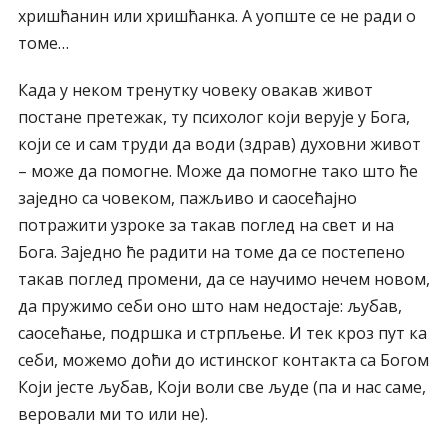
хришћанин или хришћанка. А уопште се не ради о
томе…
Када у неком тренутку човеку овакав живот
постане претежак, ту психолог који верује у Бога,
који се и сам труди да води (здрав) духовни живот
– може да помогне. Може да помогне тако што ће
заједно са човеком, пажљиво и саосећајно
потражити узроке за такав поглед на свет и на
Бога. Заједно ће радити на томе да се постепено
такав поглед промени, да се научимо нечем новом,
да пружимо себи оно што нам недостаје: љубав,
саосећање, подршка и стрпљење. И тек кроз пут ка
себи, можемо доћи до истинског контакта са Богом
Који јесте љубав, Који воли све људе (па и нас саме,
веровали ми то или не).