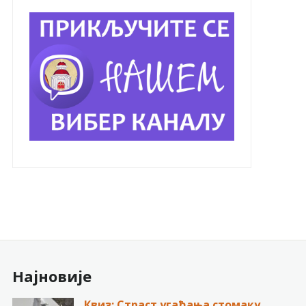
Најновије
Квиз: Страст угађања стомаку