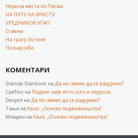
Нејасна места из Писма
НА ПУТУ КА ХРИСТУ
УРЕДНИКОВ УГАО
О мени
На трагу Истине
Познај себе
КОМЕНТАРИ
Stanoje Stankovic
на
Да ли смемо да се радујемо?
Срећко
на
Подвиг није исто што и неуроза.
Despot
на
Да ли смемо да се радујемо?
Тања
на
Квиз: „Основе подвижништва“
Младен
на
Квиз: „Основе подвижништва“