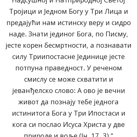
Тројици и Једном Богу у Три Лица и
предајући нам истинску веру и сидро
наде. Знати јединог Бога, по Писму,
јесте корен бесмртности, а познавати
силу Триипостасне Јединице јесте
потпуна праведност. У реченом
смислу се може схватити и
јеванђелско слово: А ово је вечни
живот да познају тебе једнога
истинитога Бога у Три Ипостаси и
кога си послао Исуса Христа у две
природе и воље (Јн. 17, 3).“