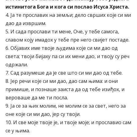
истинитога Бога и кога си послао Исуса Христа.
4. Ја те прославих на земљи; дело сврших које си ми
дао да извршим.
5. И сада прослави ти мене, Оче, у тебе самога,
славом коју имадох у тебе пре него свијет постаде.
6. Објавих име твоје људима које си ми дао од
света; твоји бијаху па си их мени дао, и твоју су реч
одржали.
7. Сад разумеше да је све што си ми дао од тебе.
8. Јер речи које си ми дао, дао сам њима: и они
примише, и познаше заиста да од тебе изиђох, и
вероваше да ме ти посла.
9. Ја се за њих молим, не молим се за свет, него за
оне које си ми дао, јер су твоји.
10. И све моје твоје је, и твоје моје; и прославио сам
се у њима.