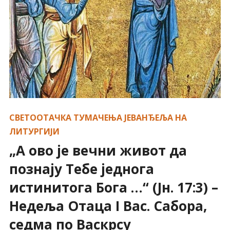
СВЕТООТАЧКА ТУМАЧЕЊА ЈЕВАНЂЕЉА НА
ЛИТУРГИЈИ
„А ово је вечни живот да
познају Тебе једнога
истинитога Бога …“ (Јн. 17:3) –
Недеља Отаца I Вас. Сабора,
седма по Васкрсу