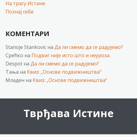
На трагу Истине
Познај себе
КОМЕНТАРИ
Stanoje Stankovic
на
Да ли смемо да се радујемо?
Срећко
на
Подвиг није исто што и неуроза.
Despot
на
Да ли смемо да се радујемо?
Тања
на
Квиз: „Основе подвижништва“
Младен
на
Квиз: „Основе подвижништва“
Тврђава Истине