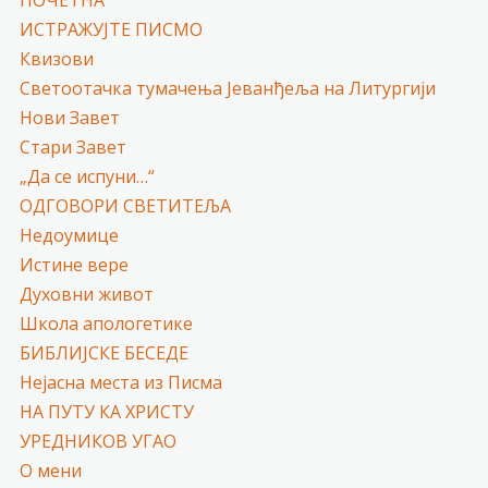
ПОЧЕТНА
ИСТРАЖУЈТЕ ПИСМО
Квизови
Светоотачка тумачења Јеванђеља на Литургији
Нови Завет
Стари Завет
„Да се испуни…“
ОДГОВОРИ СВЕТИТЕЉА
Недоумице
Истине вере
Духовни живот
Школа апологетике
БИБЛИЈСКЕ БЕСЕДЕ
Нејасна места из Писма
НА ПУТУ КА ХРИСТУ
УРЕДНИКОВ УГАО
О мени