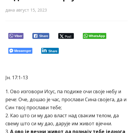
дана
август 15, 2023
Viber
WhatsApp
Post
Share
Messenger
Share
Јн. 17:1-13
1. Ово изговори Исус, па подиже очи своје небу и
рече: Оче, дошао је час, прослави Сина својега, да и
Син твој прослави тебе;
2. Као што си му дао власт над сваким телом, да
свему што си му дао, дарује им живот вјечни.
3.
А ово је вечни живот да познају тебе једнога