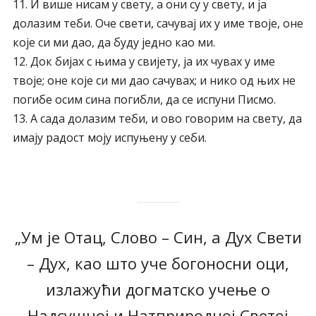
11. И више нисам у свету, а они су у свету, и ја
долазим теби. Оче свети, сачувај их у име твоје, оне
које си ми дао, да буду једно као ми.
12. Док бијах с њима у свијету, ја их чувах у име
твоје; оне које си ми дао сачувах; и нико од њих не
погибе осим сина погибли, да се испуни Писмо.
13. А сада долазим теби, и ово говорим на свету, да
имају радост моју испуњену у себи.
„Ум је Отац, Слово – Син, а Дух Свети
– Дух, као што уче богоносни оци,
излажући догматско учење о
Надсушној и Натприродној Светој