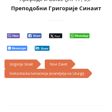
Преподобни Григорије Синаит
Viber
WhatsApp
Post
Share
Messenger
Share
Grigorije Sinait
Novi Zavet
Svetootacka tumacenja Jevandjelja na Liturgiji