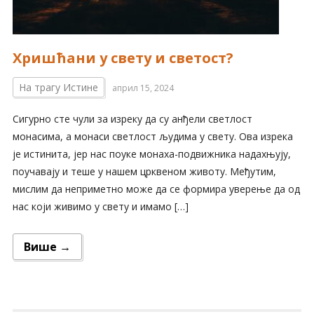
Хришћани у свету и светост?
На трагу Истине
април 15, 2024
Сигурно сте чули за изреку да су анђели светлост
монасима, а монаси светлост људима у свету. Ова изрека
је истинита, јер нас поуке монаха-подвижника надахњују,
поучавају и теше у нашем црквеном животу. Међутим,
мислим да неприметно може да се формира уверење да од
нас који живимо у свету и имамо […]
Више →