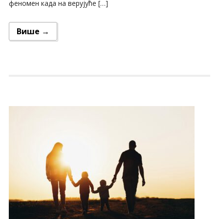
феномен када на верујуће […]
Више →