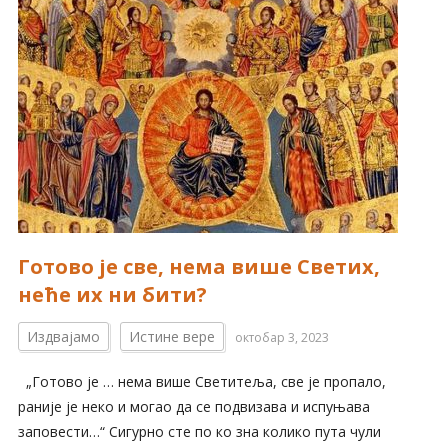
Готово је све, нема више Светих,
неће их ни бити?
Издвајамо
Истине вере
октобар 3, 2023
„Готово је … нема више Светитеља, све је пропало,
раније је неко и могао да се подвизава и испуњава
заповести…“ Сигурно сте по ко зна колико пута чули