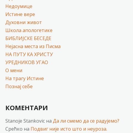
Недоумице
Истине вере
Духовни живот
Школа апологетике
БИБЛИЈСКЕ БЕСЕДЕ
Нејасна места из Писма
НА ПУТУ КА ХРИСТУ
УРЕДНИКОВ УГАО
О мени
На трагу Истине
Познај себе
КОМЕНТАРИ
Stanoje Stankovic
на
Да ли смемо да се радујемо?
Срећко
на
Подвиг није исто што и неуроза.