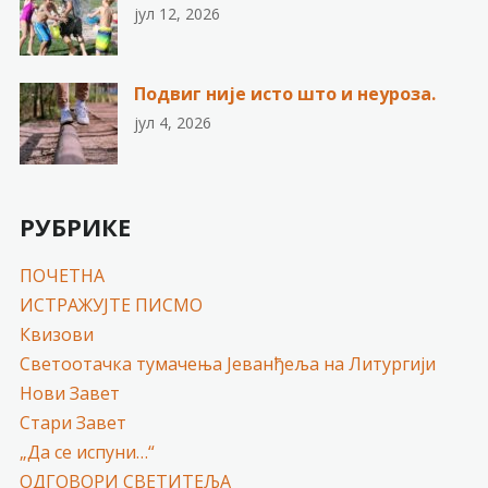
јул 12, 2026
Подвиг није исто што и неуроза.
јул 4, 2026
РУБРИКЕ
ПОЧЕТНА
ИСТРАЖУЈТЕ ПИСМО
Квизови
Светоотачка тумачења Јеванђеља на Литургији
Нови Завет
Стари Завет
„Да се испуни…“
ОДГОВОРИ СВЕТИТЕЉА