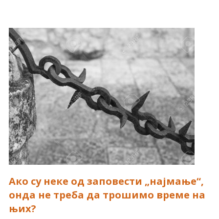
Ако су неке од заповести „најмање“,
онда не треба да трошимо време на
њих?