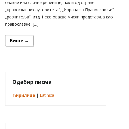
овакве или сличне реченице, чак и од стране
„православних ауторитета“, „бораца за Православље“,
„ревнитеља“, итд. Неко овакве мисли представља као
православне, […]
Више →
Одабир писма
Ћирилица
|
Latinica