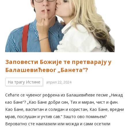
Заповести Божије те претварају у
Балашевићевог „Банета“?
На трагу Истине
април 22, 2024
Сећате се чувеног рефрена из Балашевићеве песме „Никад
као Бане“? „Као Бане добри син, Тих и миран, чист и фин.
Као Бане, васпитан и солидан и користан, Као Бане, вредни
мрав, послушан и учтив сав.“ Зашто ово помињем?
Вероватно сте наилазили или можда и сами осетили