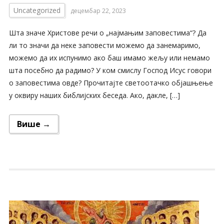
Uncategorized
децембар 22, 2023
Шта значе Христове речи о „најмањим заповестима“? Да
ли то значи да неке заповести можемо да занемаримо,
можемо да их испунимо ако баш имамо жељу или немамо
шта посебно да радимо? У ком смислу Господ Исус говори
о заповестима овде? Прочитајте светоотачко објашњење
у оквиру наших библијских беседа. Ако, дакле, […]
Више →