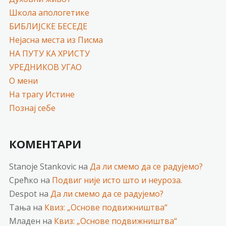
Школа апологетике
БИБЛИЈСКЕ БЕСЕДЕ
Нејасна места из Писма
НА ПУТУ КА ХРИСТУ
УРЕДНИКОВ УГАО
О мени
На трагу Истине
Познај себе
КОМЕНТАРИ
Stanoje Stankovic
на
Да ли смемо да се радујемо?
Срећко
на
Подвиг није исто што и неуроза.
Despot
на
Да ли смемо да се радујемо?
Тања
на
Квиз: „Основе подвижништва“
Младен
на
Квиз: „Основе подвижништва“