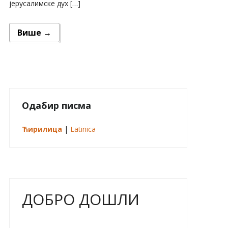
јерусалимске дух […]
Више →
Одабир писма
Ћирилица
|
Latinica
ДОБРО ДОШЛИ