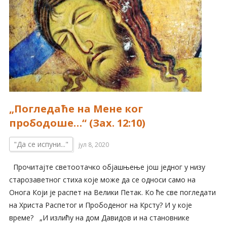
„Погледаће на Мене ког
прободоше…“ (Зах. 12:10)
"Да се испуни..."
јул 8, 2020
Прочитајте светоотачко објашњење још једног у низу
старозаветног стиха које може да се односи само на
Онога Који је распет на Велики Петак. Ко ће све погледати
на Христа Распетог и Прободеног на Крсту? И у које
време? „И излићу на дом Давидов и на становнике