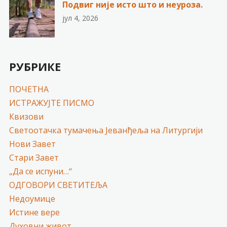
Подвиг није исто што и неуроза.
јул 4, 2026
РУБРИКЕ
ПОЧЕТНА
ИСТРАЖУЈТЕ ПИСМО
Квизови
Светоотачка тумачења Јеванђеља на Литургији
Нови Завет
Стари Завет
„Да се испуни…“
ОДГОВОРИ СВЕТИТЕЉА
Недоумице
Истине вере
Духовни живот