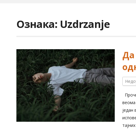
Ознака:
Uzdrzanje
Да
од
Недо
Прочи
веома 
један 
испов
тајних