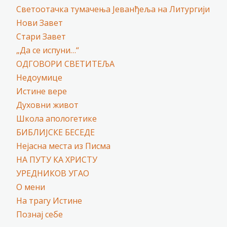
Светоотачка тумачења Јеванђеља на Литургији
Нови Завет
Стари Завет
„Да се испуни…“
ОДГОВОРИ СВЕТИТЕЉА
Недоумице
Истине вере
Духовни живот
Школа апологетике
БИБЛИЈСКЕ БЕСЕДЕ
Нејасна места из Писма
НА ПУТУ КА ХРИСТУ
УРЕДНИКОВ УГАО
О мени
На трагу Истине
Познај себе