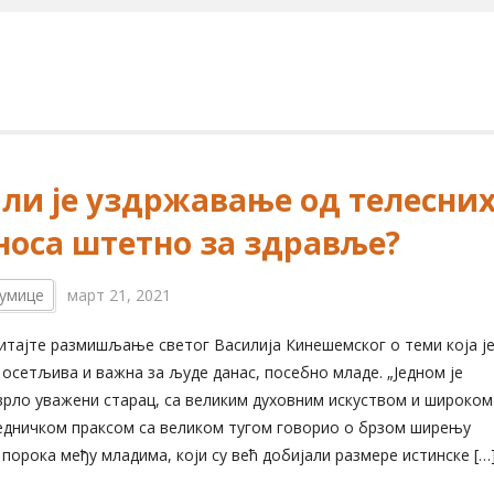
 ли је уздржавање од телесни
носа штетно за здравље?
умице
март 21, 2021
тајте размишљање светог Василија Кинешемског о теми која ј
осетљива и важна за људе данас, посебно младе. „Једном је
врло уважени старац, са великим духовним искуством и широком
едничком праксом са великом тугом говорио о брзом ширењу
 порока међу младима, који су већ добијали размере истинске […