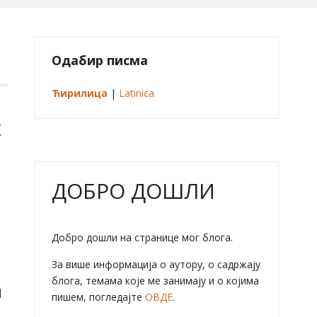
Одабир писма
Ћирилица
|
Latinica
х
ДОБРО ДОШЛИ
е
Добро дошли на странице мог блога.
За више информација о аутору, о садржају
блога, темама које ме занимају и о којима
]
пишем, погледајте
ОВДЕ
.