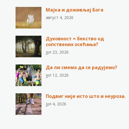
Мајка и доживљај Бога
август 4, 2026
Духовност = бекство од
сопствених осећања?
јул 23, 2026
Да ли смемо да се радујемо?
јул 12, 2026
Подвиг није исто што и неуроза.
јул 4, 2026