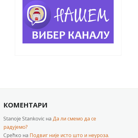
КОМЕНТАРИ
Stanoje Stankovic
на
Да ли смемо да се
радујемо?
Срећко
на
Подвиг није исто што и неуроза.