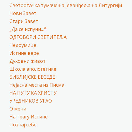
Светоотачка тумачења Јеванђеља на Литургији
Нови Завет
Стари Завет
„Да се испуни…“
ОДГОВОРИ СВЕТИТЕЉА
Недоумице
Истине вере
Духовни живот
Школа апологетике
БИБЛИЈСКЕ БЕСЕДЕ
Нејасна места из Писма
НА ПУТУ КА ХРИСТУ
УРЕДНИКОВ УГАО
О мени
На трагу Истине
Познај себе