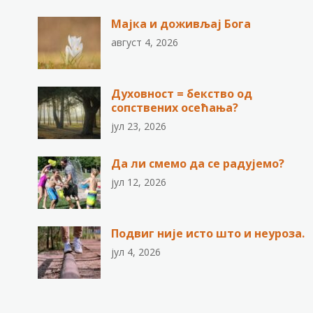
Мајка и доживљај Бога
август 4, 2026
Духовност = бекство од
сопствених осећања?
јул 23, 2026
Да ли смемо да се радујемо?
јул 12, 2026
Подвиг није исто што и неуроза.
јул 4, 2026