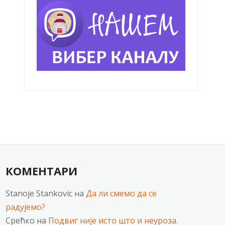
КОМЕНТАРИ
Stanoje Stankovic
на
Да ли смемо да се
радујемо?
Срећко
на
Подвиг није исто што и неуроза.