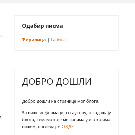
Одабир писма
Ћирилица
|
Latinica
ДОБРО ДОШЛИ
Добро дошли на странице мог блога.
г
За више информација о аутору, о садржају
и
блога, темама које ме занимају и о којима
пишем, погледајте
ОВДЕ
.