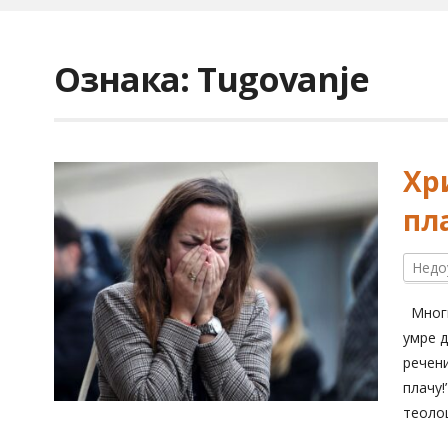
Ознака:
Tugovanje
Хр
пл
Недо
Многи 
умре д
речени
плачу!
теоло