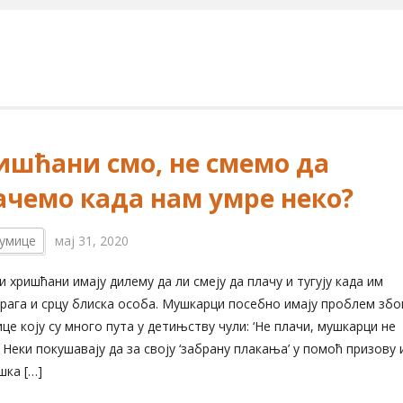
ишћани смо, не смемо да
ачемо када нам умре неко?
умице
мај 31, 2020
хришћани имају дилему да ли смеју да плачу и тугују када им
рага и срцу блиска особа. Мушкарци посебно имају проблем збо
це коју су много пута у детињству чули: ‘Не плачи, мушкарци не
’ Неки покушавају да за своју ‘забрану плакања’ у помоћ призову 
шка […]