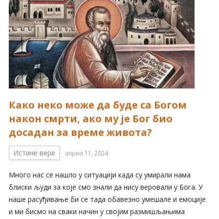
Како неко може да буде са Богом
након смрти, ако му је Бог био
досадан за време живота?
Истине вере
април 11, 2024
Много нас се нашло у ситуацији када су умирали нама
блиски људи за које смо знали да нису веровали у Бога. У
наше расуђивање би се тада обавезно умешале и емоције
и ми бисмо на сваки начин у својим размишљањима