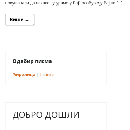
покушавали да некако „угурамо у Рај“ особу коју Рај ни […]
Више →
Одабир писма
Ћирилица
|
Latinica
ДОБРО ДОШЛИ