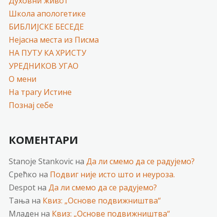
Духовни живот
Школа апологетике
БИБЛИЈСКЕ БЕСЕДЕ
Нејасна места из Писма
НА ПУТУ КА ХРИСТУ
УРЕДНИКОВ УГАО
О мени
На трагу Истине
Познај себе
КОМЕНТАРИ
Stanoje Stankovic
на
Да ли смемо да се радујемо?
Срећко
на
Подвиг није исто што и неуроза.
Despot
на
Да ли смемо да се радујемо?
Тања
на
Квиз: „Основе подвижништва“
Младен
на
Квиз: „Основе подвижништва“