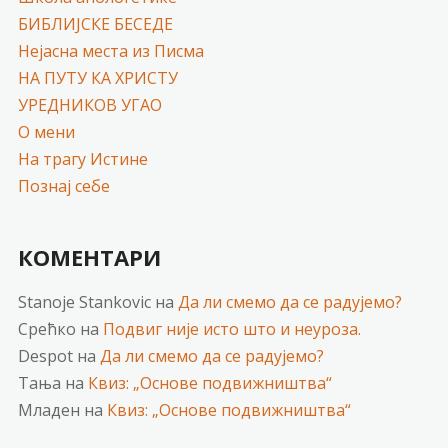
БИБЛИЈСКЕ БЕСЕДЕ
Нејасна места из Писма
НА ПУТУ КА ХРИСТУ
УРЕДНИКОВ УГАО
О мени
На трагу Истине
Познај себе
КОМЕНТАРИ
Stanoje Stankovic
на
Да ли смемо да се радујемо?
Срећко
на
Подвиг није исто што и неуроза.
Despot
на
Да ли смемо да се радујемо?
Тања
на
Квиз: „Основе подвижништва“
Младен
на
Квиз: „Основе подвижништва“