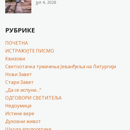
јул 4, 2026
РУБРИКЕ
ПОЧЕТНА
ИСТРАЖУЈТЕ ПИСМО
Квизови
Светоотачка тумачења Јеванђеља на Литургији
Нови Завет
Стари Завет
„Да се испуни…“
ОДГОВОРИ СВЕТИТЕЉА
Недоумице
Истине вере
Духовни живот
Школа апологетике