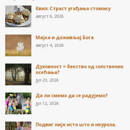
Квиз: Страст угађања стомаку
август 6, 2026
Мајка и доживљај Бога
август 4, 2026
Духовност = бекство од сопствених
осећања?
јул 23, 2026
Да ли смемо да се радујемо?
јул 12, 2026
Подвиг није исто што и неуроза.