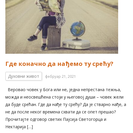
Где коначно да нађемо ту срећу?
Духовни живот
фебруар 21, 2021
Веровао човек у Бога или не, једна непрестана тежња,
можда и неосвешћена стоји у његовој души – човек жели
да буде срећан. Где да нађе ту срећу? Да је стварно нађе, а
не да после неког времена схвати да се опет прешао?
Прочитајте одговор светих Пајсија Светогорца и
Нектарија […]