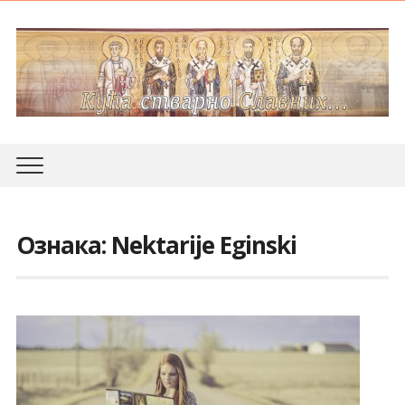
Ознака:
Nektarije Eginski