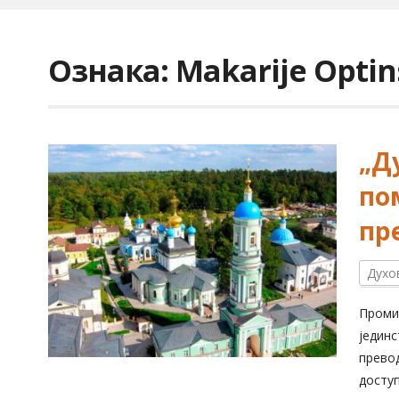
Ознака:
Makarije Optin
„Д
пом
пр
Духо
Проми
јединс
превод
доступ