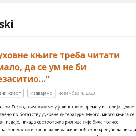
ski
уховне књиге треба читати
ало, да се ум не би
езаситио…“
вни живот
Издвајамо
новембар 4, 2023
слом Господњим живимо у јединствено време у историји Цркве 
твено по богатству духовне литературе. Много, много књига се
и, издаје, никада светоотачка ризница није била толико
на. Човек који искрено жели да живи побожно кренуће да чита и