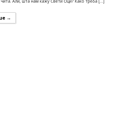
 чита. Али, шта нам кажу Свети Оци? Како треба […]
ше →