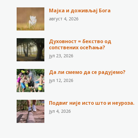
Мајка и доживљај Бога
август 4, 2026
Духовност = бекство од
сопствених осећања?
јул 23, 2026
Да ли смемо да се радујемо?
јул 12, 2026
Подвиг није исто што и неуроза.
јул 4, 2026