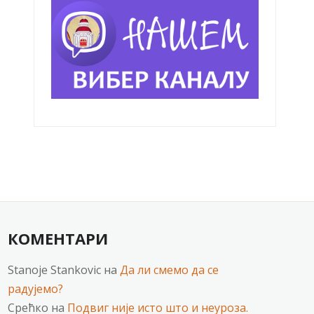
КОМЕНТАРИ
Stanoje Stankovic
на
Да ли смемо да се
радујемо?
Срећко
на
Подвиг није исто што и неуроза.