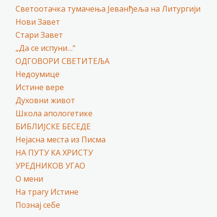
Светоотачка тумачења Јеванђеља на Литургији
Нови Завет
Стари Завет
„Да се испуни…“
ОДГОВОРИ СВЕТИТЕЉА
Недоумице
Истине вере
Духовни живот
Школа апологетике
БИБЛИЈСКЕ БЕСЕДЕ
Нејасна места из Писма
НА ПУТУ КА ХРИСТУ
УРЕДНИКОВ УГАО
О мени
На трагу Истине
Познај себе