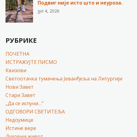
Подвиг није исто што и неуроза.
јул 4, 2026
РУБРИКЕ
ПОЧЕТНА
ИСТРАЖУЈТЕ ПИСМО
Квизови
Светоотачка тумачења Јеванђеља на Литургији
Нови Завет
Стари Завет
„Да се испуни…“
ОДГОВОРИ СВЕТИТЕЉА
Недоумице
Истине вере
Духовни живот