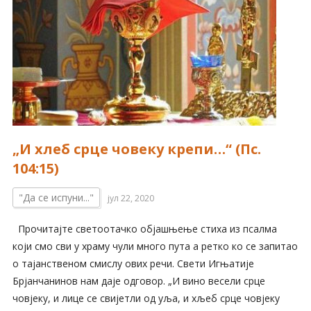
„И хлеб срце човеку крепи…“ (Пс.
104:15)
"Да се испуни..."
јул 22, 2020
Прочитајте светоотачко објашњење стиха из псалма
који смо сви у храму чули много пута а ретко ко се запитао
о тајанственом смислу ових речи. Свети Игњатије
Брјанчанинов нам даје одговор. „И вино весели срце
човјеку, и лице се свијетли од уља, и хљеб срце човјеку