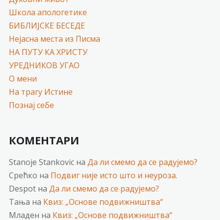
Школа апологетике
БИБЛИЈСКЕ БЕСЕДЕ
Нејасна места из Писма
НА ПУТУ КА ХРИСТУ
УРЕДНИКОВ УГАО
О мени
На трагу Истине
Познај себе
КОМЕНТАРИ
Stanoje Stankovic
на
Да ли смемо да се радујемо?
Срећко
на
Подвиг није исто што и неуроза.
Despot
на
Да ли смемо да се радујемо?
Тања
на
Квиз: „Основе подвижништва“
Младен
на
Квиз: „Основе подвижништва“