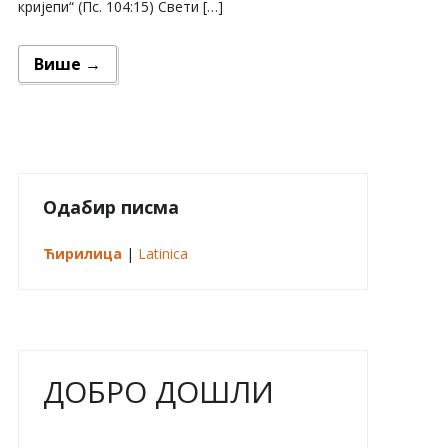
кријепи“ (Пс. 104:15) Свети […]
Више →
Одабир писма
Ћирилица
|
Latinica
ДОБРО ДОШЛИ