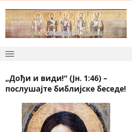
„Дођи и види!“ (Јн. 1:46) –
послушајте библијске беседе!