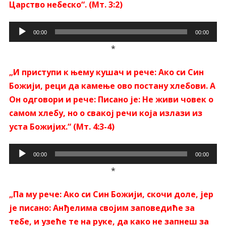
Царство небеско“. (Мт. 3:2)
Прегледач
00:00
00:00
звучних
*
записа
„И приступи к њему кушач и рече: Ако си Син
Божији, реци да камење ово постану хлебови. А
Он одговори и рече: Писано је: Не живи човек о
самом хлебу, но о свакој речи која излази из
уста Божијих.“ (Мт. 4:3-4)
Прегледач
00:00
00:00
звучних
*
записа
„Па му рече: Ако си Син Божији, скочи доле, јер
је писано: Анђелима својим заповедиће за
тебе, и узеће те на руке, да како не запнеш за