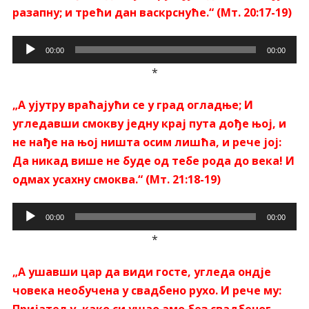
разапну; и трећи дан васкрснуће.“ (Мт. 20:17-19)
Прегледач
00:00
00:00
звучних
*
записа
„А ујутру враћајући се у град огладње; И
угледавши смокву једну крај пута дође њој, и
не нађе на њој ништа осим лишћа, и рече јој:
Да никад више не буде од тебе рода до века! И
одмах усахну смоква.“ (Мт. 21:18-19)
Прегледач
00:00
00:00
звучних
*
записа
„А ушавши цар да види госте, угледа ондје
човека необучена у свадбено рухо. И рече му: