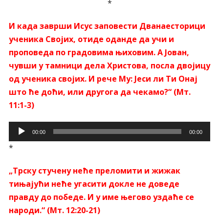
*
записа
И када заврши Исус заповести Дванаесторици
ученика Својих, отиде оданде да учи и
проповеда по градовима њиховим. А Јован,
чувши у тамници дела Христова, посла двојицу
од ученика својих. И рече Му: Јеси ли Ти Онај
што ће доћи, или другога да чекамо?“ (Мт.
11:1-3)
Прегледач
00:00
00:00
звучних
*
записа
„Трску стучену неће преломити и жижак
тињајући неће угасити докле не доведе
правду до победе. И у име његово уздаће се
народи.“ (Мт. 12:20-21)