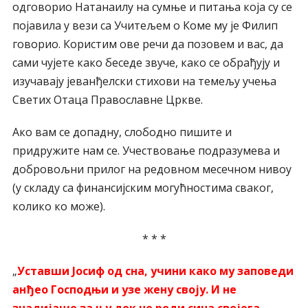
одговорио Натанаилу на сумње и питања која су се
појавила у вези са Учитељем о Коме му је Филип
говорио. Користим ове речи да позовем и вас, да
сами чујете како беседе звуче, како се обрађују и
изучавају јеванђелски стихови на темељу учења
Светих Отаца Православне Цркве.
Ако вам се допадну, слободно пишите и
придружите нам се. Учествовање подразумева и
добровољни прилог на редовном месечном нивоу
(у складу са финансијским могућностима сваког,
колико ко може).
* * *
„
Уставши Јосиф од сна, учини како му заповеди
анђео Господњи и узе жену своју. И не