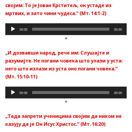
својим: То је Јован Крститељ, он устаде из
мртвих, и зато чини чудеса.“ (Мт. 14:1-2)
Прегледач
00:00
00:00
звучних
*
записа
„И дозвавши народ, рече им: Слушајте и
разумијте. Не погани човека што улази у уста:
него што излази из уста оно погани човека.“
(Мт. 15:10-11)
Прегледач
00:00
00:00
звучних
*
записа
„Тада запрети ученицима својим да ником не
казују да је Он Исус Христос.“ (Мт. 16:20)