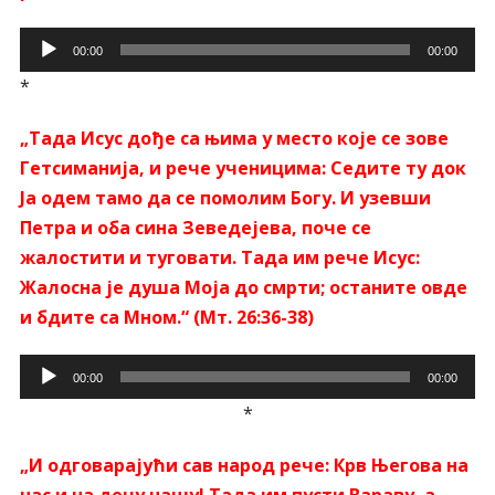
Прегледач
00:00
00:00
звучних
*
записа
„Тада Исус дође са њима у место које се зове
Гетсиманија, и рече ученицима: Седите ту док
Ја одем тамо да се помолим Богу. И узевши
Петра и оба сина Зеведејева, поче се
жалостити и туговати. Тада им рече Исус:
Жалосна је душа Моја до смрти; останите овде
и бдите са Мном.“ (Мт. 26:36-38)
Прегледач
00:00
00:00
звучних
*
записа
„И одговарајући сав народ рече: Крв Његова на