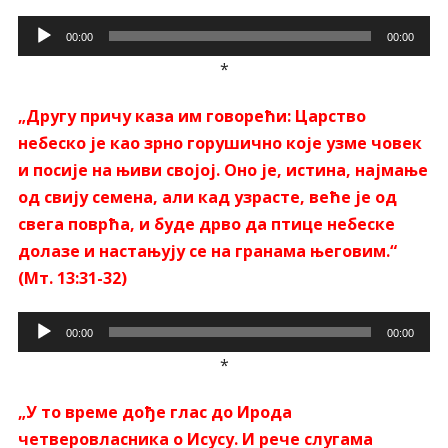
Прегледач
00:00
00:00
звучних
*
записа
„Другу причу каза им говорећи: Царство
небеско је као зрно горушично које узме човек
и посије на њиви својој. Оно је, истина, најмање
од свију семена, али кад узрасте, веће је од
свега поврћа, и буде дрво да птице небеске
долазе и настањују се на гранама његовим.“
(Мт. 13:31-32)
Прегледач
00:00
00:00
звучних
*
записа
„У то време дође глас до Ирода
четверовласника о Исусу. И рече слугама