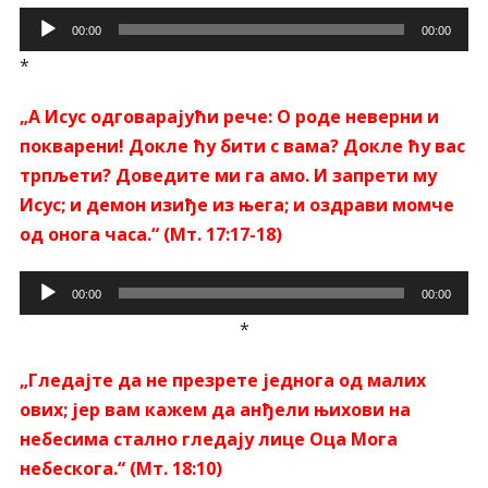
Прегледач
00:00
00:00
звучних
*
записа
„А Исус одговарајући рече: O роде неверни и
покварени! Докле ћу бити с вама? Докле ћу вас
трпљети? Доведите ми га амо. И запрети му
Исус; и демон изиђе из њега; и оздрави момче
од онога часа.“ (Мт. 17:17-18)
Прегледач
00:00
00:00
звучних
*
записа
„Гледајте да не презрете једнога од малих
ових; јер вам кажем да анђели њихови на
небесима стално гледају лице Оца Мога
небескога.“ (Мт. 18:10)