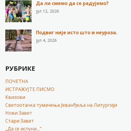
Да ли смемо да се радујемо?
јул 12, 2026
Подвиг није исто што и неуроза.
јул 4, 2026
РУБРИКЕ
ПОЧЕТНА
ИСТРАЖУЈТЕ ПИСМО
Квизови
Светоотачка тумачења Јеванђеља на Литургији
Нови Завет
Стари Завет
„Да се испуни…“