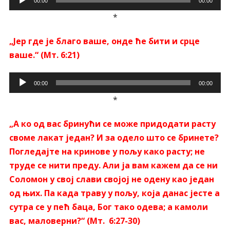
00:00
00:00
звучних
*
записа
„Јер где је благо ваше, онде ће бити и срце
ваше.“ (Мт. 6:21)
Прегледач
00:00
00:00
звучних
*
записа
„А ко од вас бринући се може придодати расту
своме лакат један? И за одело што се бринете?
Погледајте на кринове у пољу како расту; не
труде се нити преду. Али ја вам кажем да се ни
Соломон у свој слави својој не одену као један
од њих.
Па када траву у пољу, која данас јесте а
сутра се у пећ баца, Бог тако одева; а камоли
вас, маловерни?“ (Мт. 6:27-30)