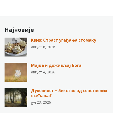
Најновије
Квиз: Страст угађања стомаку
август 6, 2026
Мајка и доживљај Бога
август 4, 2026
Духовност = бекство од сопствених
осећања?
јул 23, 2026