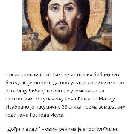
Представљам вам стихове из наших библијских
беседа које можете да послушате, да видите како
изгледају библијске беседе утемељене на
светоотачком тумачењу Јеванђеља по Матеју.
Изабрано је насумично 33 стиха према земаљским
годинама Господа Исуса.
„Дођи и види!“ – овим речима је апостол Филип