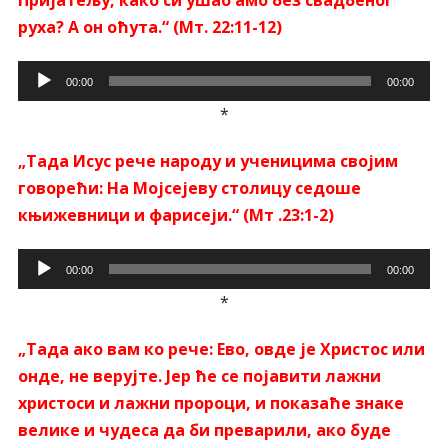
Пријатељу, како си ушао амо без свадбеног
руха? А он оћута.“ (Мт. 22:11-12)
Прегледач
00:00
00:00
звучних
*
записа
„Тада Исус рече народу и ученицима својим
говорећи: На Мојсејеву столицу седоше
књижевници и фарисеји.“ (Мт .23:1-2)
Прегледач
00:00
00:00
звучних
*
записа
„Тада ако вам ко рече: Ево, овде је Христос или
онде, не верујте. Јер ће се појавити лажни
христоси и лажни пророци, и показаће знаке
велике и чудеса да би преварили, ако буде