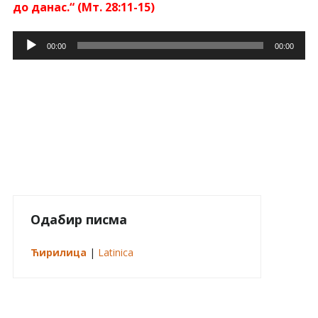
до данас.“ (Мт. 28:11-15)
Прегледач
00:00
00:00
звучних
записа
Одабир писма
Ћирилица
|
Latinica