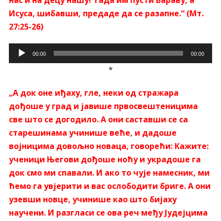
нас и на децу нашу! Тада им пусти Вараву, а
Исуса, шибавши, предаде да се разапне.“ (Мт.
27:25-26)
Прегледач
00:00
00:00
звучних
*
записа
„А док оне иђаху, гле, неки од стражара
дођоше у град и јавише првосвештеницима
све што се догодило. А они саставши се са
старешинама учинише веће, и дадоше
војницима довољно новаца, говорећи: Кажите:
ученици Његови дођоше ноћу и украдоше га
док смо ми спавали. И ако то чује намесник, ми
ћемо га увјерити и вас ослободити бриге. А они
узевши новце, учинише као што бијаху
научени. И разгласи се ова реч међу Јудејцима