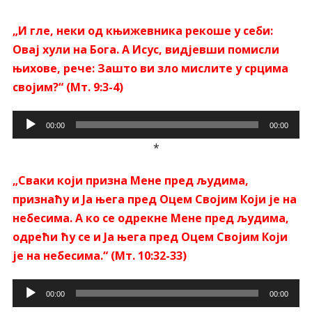
записа
„И гле, неки од књижевника рекоше у себи:
Овај хули на Бога. А Исус, видјевши помисли
њихове, рече: Зашто ви зло мислите у срцима
својим?“ (Мт. 9:3-4)
Прегледач
00:00
00:00
звучних
*
записа
„Сваки који призна Мене пред људима,
признаћу и Ја њега пред Оцем Својим Који је на
небесима. А ко се одрекне Мене пред људима,
одрећи ћу се и Ја њега пред Оцем Својим Који
је на небесима.“ (Мт. 10:32-33)
Прегледач
00:00
00:00
звучних