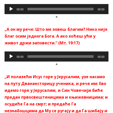
Прегледач
00:00
00:00
звучних
*
записа
„А он му рече: Што ме зовеш благим? Нико није
благ осим једнога Бога. А ако хоћеш ући у
живот држи заповести.“ (Мт. 19:17)
Прегледач
00:00
00:00
звучних
*
записа
„И полазећи Исус горе у Јерусалим, узе насамо
на путу Дванаесторицу ученика, и рече им: Ево
идемо горе у Јерусалим, и Син Човечији биће
предан првосвештеницима и књижевницима; и
осудиће Га на смрт; и предаће Га
незнабошцима да Му се ругају и да Га шибају и