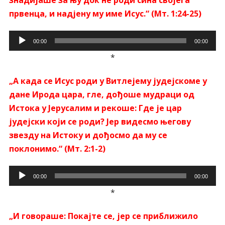
знадијаше за њу док не роди сина својега
првенца, и надјену му име Исус.“ (Мт. 1:24-25)
Прегледач
00:00
00:00
звучних
*
записа
„А када се Исус роди у Витлејему јудејскоме у
дане Ирода цара, гле, дођоше мудраци од
Истока у Јерусалим и рекоше:
Где је цар
јудејски који се роди? Јер видесмо његову
звезду на Истоку и дођосмо да му се
поклонимо.“ (Мт. 2:1-2)
Прегледач
00:00
00:00
звучних
*
записа
„И говораше: Покајте се, јер се приближило