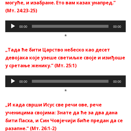
могуће, и изабране. Ето вам казах унапред.“
(Мт. 24:23-25)
Прегледач
00:00
00:00
звучних
*
записа
„Тада ће бити Царство небеско као десет
девојака које узеше светиљке своје и изиђоше
у сретање женику.“ (Мт. 25:1)
Прегледач
00:00
00:00
звучних
*
записа
„И када сврши Исус све речи ове, рече
ученицима својима: Знате да ће за два дана
бити Пасха, и Син Човјечији биће предан да се
разапне.“ (Мт. 26:1-2)